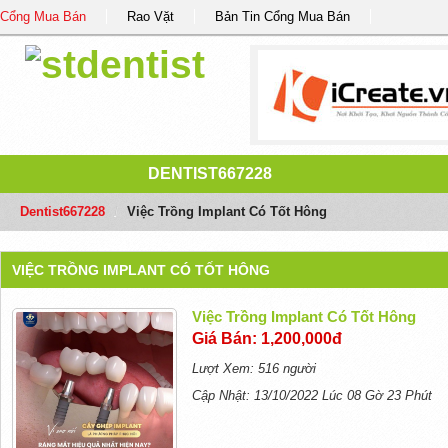
Cổng Mua Bán
Rao Vặt
Bản Tin Cổng Mua Bán
DENTIST667228
Dentist667228
/
Việc Trồng Implant Có Tốt Hông
VIỆC TRỒNG IMPLANT CÓ TỐT HÔNG
Việc Trồng Implant Có Tốt Hông
Giá Bán: 1,200,000đ
Lượt Xem: 516 người
Cập Nhật: 13/10/2022 Lúc 08 Gờ 23 Phút