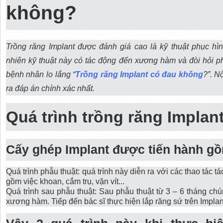
không?
Trồng răng Implant được đánh giá cao là kỹ thuật phục hìn
nhiên kỹ thuật này có tác động đến xương hàm và đòi hỏi ph
bệnh nhân lo lắng “
Trồng răng Implant có đau không
?”. N
ra đáp án chính xác nhất.
Quá trình trồng răng Impla
Cấy ghép Implant được tiến hành gồm
Quá trình phẫu thuật: quá trình này diễn ra với các thao tác
gồm việc khoan, cắm trụ, vặn vít...
Quá trình sau phẫu thuật: Sau phẫu thuật từ 3 – 6 tháng chú
xương hàm. Tiếp đến bác sĩ thực hiện lắp răng sứ trên Implan