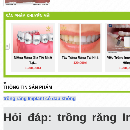
SẢN PHẨM KHUYẾN MÃI
Niềng Răng Giá Tốt Nhất
Tẩy Trắng Răng Tại Nhà
Việc Trồng Imp
Tại...
120,000đ
Hôn
1,200,000đ
1,200,
THÔNG TIN SẢN PHẨM
trồng răng Implant có đau không
Hỏi đáp: trồng răng I