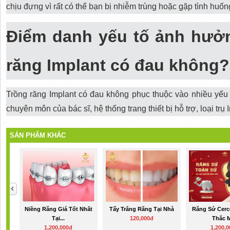
chịu đựng vì rất có thể bạn bị nhiễm trùng hoặc gặp tình huốn
Điểm danh yếu tố ảnh hưởn
răng Implant có đau không?
Trồng răng Implant có đau không phục thuộc vào nhiều yếu t
chuyên môn của bác sĩ, hệ thống trang thiết bị hỗ trợ, loại trụ
SẢN PHẨM KHÁC
Niềng Răng Giá Tốt Nhất
Tẩy Trắng Răng Tại Nhà
Răng Sứ Cer
Tại...
120,000đ
Thắc 
1,200,000đ
1,200,