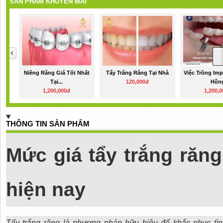
SẢN PHẨM KHUYẾN MÃI
Niềng Răng Giá Tốt Nhất
Tẩy Trắng Răng Tại Nhà
Việc Trồng Imp
Tại...
120,000đ
Hôn
1,200,000đ
1,200,
THÔNG TIN SẢN PHẨM
Mức giá tẩy trắng răn
hiện nay
Tẩy trắng răng là phương pháp hữu hiệu để khắc phục tìn