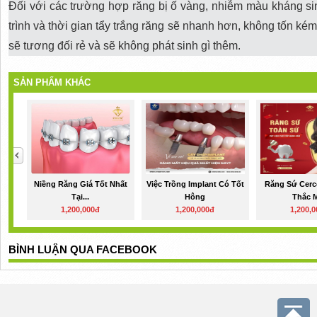
Đối với các trường hợp răng bị ố vàng, nhiễm màu kháng si
trình và thời gian tẩy trắng răng sẽ nhanh hơn, không tốn kém 
sẽ tương đối rẻ và sẽ không phát sinh gì thêm.
SẢN PHẨM KHÁC
Niềng Răng Giá Tốt Nhất
Việc Trồng Implant Có Tốt
Răng Sứ Cer
Tại...
Hông
Thắc 
1,200,000đ
1,200,000đ
1,200,
BÌNH LUẬN QUA FACEBOOK