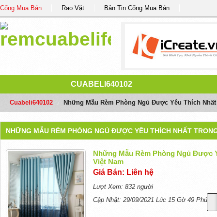
Cổng Mua Bán
Rao Vặt
Bản Tin Cổng Mua Bán
CUABELI640102
Cuabeli640102
/
Những Mẫu Rèm Phòng Ngủ Được Yêu Thích Nhất T
NHỮNG MẪU RÈM PHÒNG NGỦ ĐƯỢC YÊU THÍCH NHẤT TRONG 
Những Mẫu Rèm Phòng Ngủ Được Yê
Việt Nam
Giá Bán: Liên hệ
Lượt Xem: 832 người
Cập Nhật: 29/09/2021 Lúc 15 Gờ 49 Phút