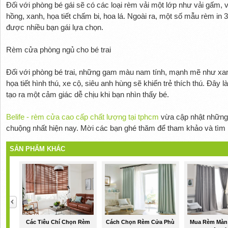
Đối với phòng bé gái sẽ có các loại rèm vải một lớp như vải gấm,
hồng, xanh, họa tiết chấm bi, hoa lá. Ngoài ra, một số mẫu rèm in
được nhiều bạn gái lựa chọn.
Rèm cửa phòng ngủ cho bé trai
Đối với phòng bé trai, những gam màu nam tính, mạnh mẽ như xan
họa tiết hình thú, xe cộ, siêu anh hùng sẽ khiến trẻ thích thú. Đây 
tạo ra một cảm giác dễ chịu khi bạn nhìn thấy bé.
Belife - rèm cửa cao cấp chất lượng tại tphcm
vừa cập nhật những 
chuộng nhất hiện nay. Mời các bạn ghé thăm để tham khảo và tìm 
SẢN PHẨM KHÁC
Các Tiêu Chí Chọn Rèm
Cách Chọn Rèm Cửa Phù
Mua Rèm Màn