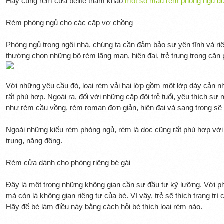
Hãy cùng rèm cửa belife tham khảo
một số mẫu rèm phòng ngủ đượ
Rèm phòng ngủ cho các cặp vợ chồng
Phòng ngủ trong ngôi nhà, chúng ta cần đảm bảo sự yên tĩnh và ri
thường chọn những bộ rèm lãng mạn, hiện đại, trẻ trung trong căn
Với những yêu cầu đó, loại rèm vải hai lớp gồm một lớp dày cản n
rất phù hợp. Ngoài ra, đối với những cặp đôi trẻ tuổi, yêu thích sự m
như rèm cầu vồng, rèm roman đơn giản, hiện đại và sang trong sẽ l
Ngoài những kiểu rèm phòng ngủ, rèm lá dọc cũng rất phù hợp vớ
trung, năng động.
Rèm cửa dành cho phòng riêng bé gái
Đây là một trong những không gian cần sự đầu tư kỹ lưỡng. Với ph
mà còn là không gian riêng tư của bé. Vì vậy, trẻ sẽ thích trang trí
Hãy để bé làm điều này bằng cách hỏi bé thích loại rèm nào.