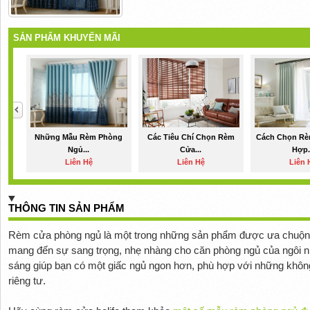
SẢN PHẨM KHUYẾN MÃI
Những Mẫu Rèm Phòng
Các Tiêu Chí Chọn Rèm
Cách Chọn Rè
Ngủ...
Cửa...
Hợp.
Liên Hệ
Liên Hệ
Liên 
THÔNG TIN SẢN PHẨM
Rèm cửa phòng ngủ là một trong những sản phẩm được ưa chuộng n
mang đến sự sang trọng, nhẹ nhàng cho căn phòng ngủ của ngôi n
sáng giúp bạn có một giấc ngủ ngon hơn, phù hợp với những không
riêng tư.