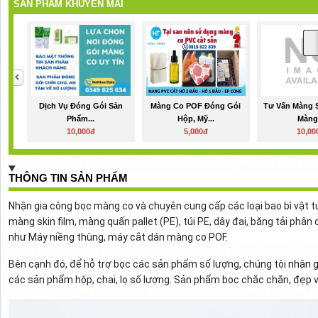
SẢN PHẨM KHUYẾN MÃI
Dịch Vụ Đóng Gói Sản
Màng Co POF Đóng Gói
Tư Vấn Màng S
Phẩm...
Hộp, Mỹ...
Màng.
10,000đ
5,000đ
10,00
THÔNG TIN SẢN PHẨM
Nhận gia công bọc màng co và chuyên cung cấp các loại bao bì vật t
màng skin film, màng quấn pallet (PE), túi PE, dây đai, băng tải phâ
như Máy niềng thùng, máy cắt dán màng co POF.
Bên cạnh đó, để hỗ trợ bọc các sản phẩm số lượng, chúng tôi
nhận g
các sản phẩm hộp, chai, lọ số lượng. Sản phẩm boc chắc chắn, đẹp v