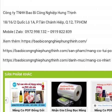
Công ty TNHH Bao Bì Công Nghiệp Hưng Thịnh
18/16/2 Quốc Lộ 1A, P.Tân Chánh Hiệp, Q.12, TP.HCM
Mobile | Zalo: 0972.998.132 – 0919 822 839
Xem thêm:
https://baobicongnghiephungthinh.com/
https://baobicongnghiephungthinh.com/san-pham/mang-co-tui-po
https://baobicongnghiephungthinh.com/danh-muc/mang-co-nhiet
SẢN PHẨM KHÁC
Màng Co POF Đóng Gói
Nhận Gia Công Bọc Màng
Màng Co POF