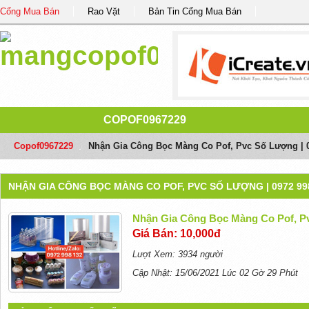
Cổng Mua Bán
Rao Vặt
Bản Tin Cổng Mua Bán
COPOF0967229
Copof0967229
/
Nhận Gia Công Bọc Màng Co Pof, Pvc Số Lượng | 0
NHẬN GIA CÔNG BỌC MÀNG CO POF, PVC SỐ LƯỢNG | 0972 99
Nhận Gia Công Bọc Màng Co Pof, Pv
Giá Bán: 10,000đ
Lượt Xem: 3934 người
Cập Nhật: 15/06/2021 Lúc 02 Gờ 29 Phút