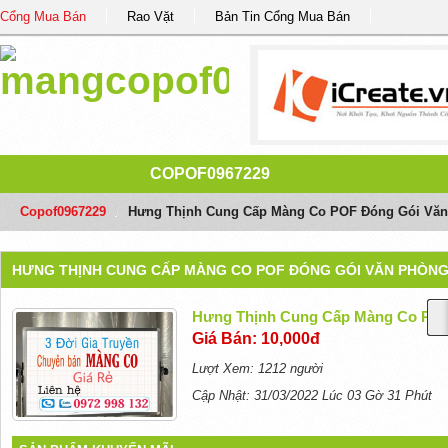
Cổng Mua Bán
Rao Vặt
Bản Tin Cổng Mua Bán
COPOF0967229
Copof0967229
/
Hưng Thịnh Cung Cấp Màng Co POF Đóng Gói Văn 
HƯNG THỊNH CUNG CẤP MÀNG CO POF ĐÓNG GÓI VĂN PHÒNG |
Hưng Thịnh Cung Cấp Màng Co POF 
Giá Bán: 10,000đ
Lượt Xem: 1212 người
Cập Nhật: 31/03/2022 Lúc 03 Gờ 31 Phút