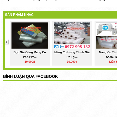
SẢN PHẨM KHÁC
Bọc Gia Công Màng Co
Màng Co Hưng Thịnh Giá
Màng Co Túi
Pof, Pvc...
Rẻ Tại...
Sách, Tậ
10,000đ
10,000đ
Liên 
BÌNH LUẬN QUA FACEBOOK