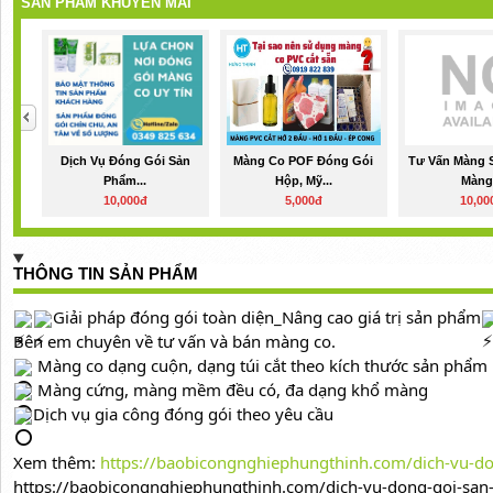
SẢN PHẨM KHUYẾN MÃI
Dịch Vụ Đóng Gói Sản
Màng Co POF Đóng Gói
Tư Vấn Màng S
Phẩm...
Hộp, Mỹ...
Màng.
10,000đ
5,000đ
10,00
THÔNG TIN SẢN PHẨM
Giải pháp đóng gói toàn diện_Nâng cao giá trị sản phẩm
Bên em chuyên về tư vấn và bán màng co.
 Màng co dạng cuộn, dạng túi cắt theo kích thước sản phẩm 
 Màng cứng, màng mềm đều có, đa dạng khổ màng
Dịch vụ gia công đóng gói theo yêu cầu
Xem thêm: 
https://baobicongnghiephungthinh.com/dich-vu-don
https://baobicongnghiephungthinh.com/dich-vu-dong-goi-sa