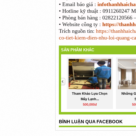
• Email báo giá :
infothanhhaich
• Hotline kỹ thuật : 0911260247 
• Phòng bán hàng : 02822120566 
• Website công ty :
https://thanh
Trích nguồn tin:
https://thanhhaic
co-tiet-kiem-dien-nhu-loi-quang-c
SẢN PHẨM KHÁC
<
Tham Khảo Lựa Chọn
Những Gì
Máy Lạnh...
500,000đ
50
BÌNH LUẬN QUA FACEBOOK