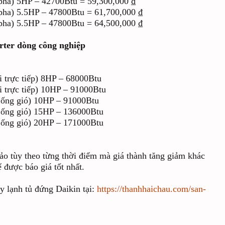
 5HP – 42700Btu = 59,300,000 ₫
 5.5HP – 47800Btu = 61,700,000 ₫
 5.5HP – 47800Btu = 64,500,000 ₫
rter dòng công nghiệp
rực tiếp) 8HP – 68000Btu
rực tiếp) 10HP – 91000Btu
ng gió) 10HP – 91000Btu
ng gió) 15HP – 136000Btu
ng gió) 20HP – 171000Btu
hảo tùy theo từng thời điểm mà giá thành tăng giảm khác
 được báo giá tốt nhất.
 lạnh tủ đứng Daikin tại:
https://thanhhaichau.com/san-