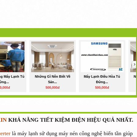
g Máy Lạnh Tủ
Những Gì Nên Biết Về
Máy Lạnh Điều Hòa Tủ
N
ứng...
Sản...
Đứng...
0,000đ
500,000đ
500,000đ
IN
KHẢ NĂNG TIẾT KIỆM ĐIỆN HIỆU QUẢ NHẤT.
erter
là máy lạnh sử dụng máy nén công nghệ biến tần giúp