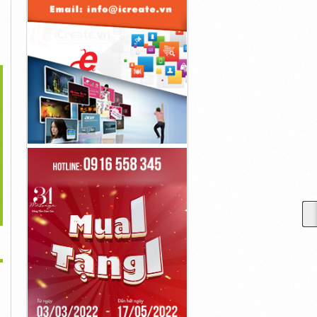
>
ên Tham Khảo Chọn
Máy Lạnh 15hp - Máy
Máy Lạnh Âm Trần
Mua Máy Lạnh...
Lạnh Tủ...
Panasonic - Top...
500,000đ
500,000đ
500,000đ