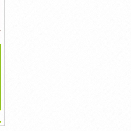
-
>
áy Lạnh 15hp - Máy
Máy Lạnh Âm Trần
Nên Tham Khảo Lựa
Lạnh Tủ...
Panasonic - Top...
Chọn Máy...
500,000đ
500,000đ
500,000đ