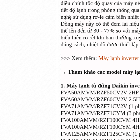
điều chỉnh tốc độ quay của máy né
tiết độ lạnh trong phòng thông qu
nghệ sử dụng rơ-le cảm biến nhiệ
Dòng máy này có thể đem lại hiệu 
thể lên đến từ 30 - 77% so với máy
biểu hiện rõ rệt khi bạn thường xu
đúng cách, nhiệt độ được thiết lập
>>> Xem thêm:
Máy lạnh inverter
→ Tham khảo các model máy lạnh
1.
Máy lạnh tủ đứng Daikin inve
FVA50AMVM/RZF50CV2V 2HP – 1
FVA60AMVM/RZF60CV2V 2.5HP –
FVA71AMVM/RZF71CV2V (1 pha) 
FVA71AMVM/RZF71CYM (3 pha) 3
FVA100AMVM/RZF100CVM 4HP – 
FVA100AMVM/RZF100CYM 4HP – 
FVA125AMVM/RZF125CVM (1 pha)