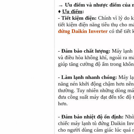
→ Ưu điểm và nhược điểm của m
♦
Ưu điểm
:
- Tiết kiệm điện:
Chính vì lý do k
tiết kiệm điện năng tiêu thụ cho m
đứng Daikin Inverter
có thể tiết
- Đảm bảo chất lượng:
Máy lạnh I
và điều hòa không khí, ngoài ra m
giúp tăng cường độ ẩm trong không
- Làm lạnh nhanh chóng:
Máy lạn
năng nén khởi động chậm hơn nên
thường. Tuy nhiên những dòng máy 
đưa công suất máy đạt đến tốc độ
hơn.
- Đảm bảo nhiệt độ ổn định:
Nhờ
chiếc máy lạnh tủ đứng Daikin Invert
cho người dùng cảm giác lúc quá 