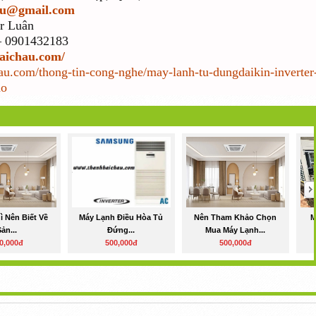
au@gmail.com
Mr Luân
– 0901432183
haichau.com/
hau.com/thong-tin-cong-nghe/may-lanh-tu-dungdaikin-inverter
ao
 Nên Biết Về
Máy Lạnh Điều Hòa Tủ
Nên Tham Khảo Chọn
M
Sản...
Đứng...
Mua Máy Lạnh...
0,000đ
500,000đ
500,000đ