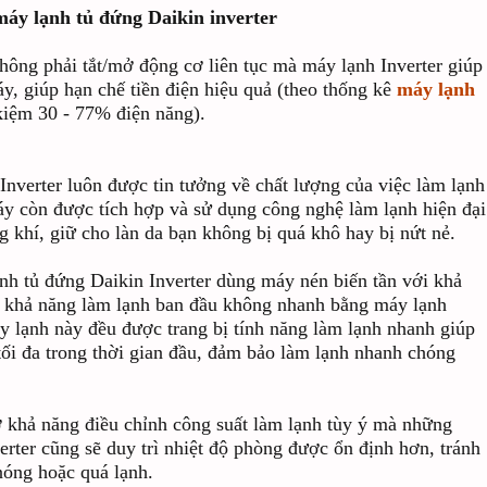
áy lạnh tủ đứng Daikin inverter
hông phải tắt/mở động cơ liên tục mà máy lạnh Inverter giúp
áy, giúp hạn chế tiền điện hiệu quả (theo thống kê
máy lạnh
 kiệm 30 - 77% điện năng).
nverter luôn được tin tưởng về chất lượng của việc làm lạnh
áy còn được tích hợp và sử dụng công nghệ làm lạnh hiện đại
 khí, giữ cho làn da bạn không bị quá khô hay bị nứt nẻ.
h tủ đứng Daikin Inverter dùng máy nén biến tần với khả
 khả năng làm lạnh ban đầu không nhanh bằng máy lạnh
lạnh này đều được trang bị tính năng làm lạnh nhanh giúp
 tối đa trong thời gian đầu, đảm bảo làm lạnh nhanh chóng
 khả năng điều chỉnh công suất làm lạnh tùy ý mà những
er cũng sẽ duy trì nhiệt độ phòng được ổn định hơn, tránh
nóng hoặc quá lạnh.