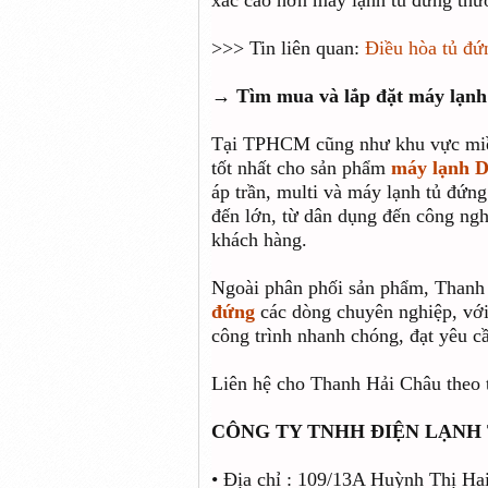
xác cao hơn máy lạnh tủ đứng thư
>>> Tin liên quan:
Điều hòa tủ đứ
→ Tìm mua và lắp đặt máy lạnh 
Tại TPHCM cũng như khu vực miền
tốt nhất cho sản phẩm
máy lạnh D
áp trần, multi và máy lạnh tủ đứng
đến lớn, từ dân dụng đến công nghi
khách hàng.
Ngoài phân phối sản phẩm, Thanh
đứng
các dòng chuyên nghiệp, vớ
công trình nhanh chóng, đạt yêu 
Liên hệ cho Thanh Hải Châu theo t
CÔNG TY TNHH ĐIỆN LẠNH
• Địa chỉ : 109/13A Huỳnh Thị H