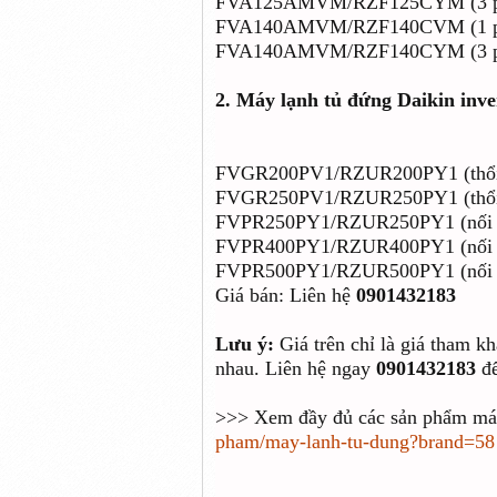
FVA125AMVM/RZF125CYM (3 pha)
FVA140AMVM/RZF140CVM (1 pha)
FVA140AMVM/RZF140CYM (3 pha)
2.
Máy lạnh tủ đứng Daikin inve
FVGR200PV1/RZUR200PY1 (thổi t
FVGR250PV1/RZUR250PY1 (thổi t
FVPR250PY1/RZUR250PY1 (nối ố
FVPR400PY1/RZUR400PY1 (nối ố
FVPR500PY1/RZUR500PY1 (nối ố
Giá bán: Liên hệ
0901432183
Lưu ý:
Giá trên chỉ là giá tham k
nhau. Liên hệ ngay
0901432183
để
>>> Xem đầy đủ các sản phẩm máy
pham/may-lanh-tu-dung?brand=58