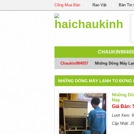
Cổng Mua Bán
Rao Vặt
Bản Tin
CHAUKIN98405
Chaukin984057
/
Những Dòng Máy Lạnh
NHỮNG DÒNG MÁY LẠNH TỦ ĐỨNG D
Những Dòn
Nay
Giá Bán: 
Lượt Xem: 9
Cập Nhật: 2