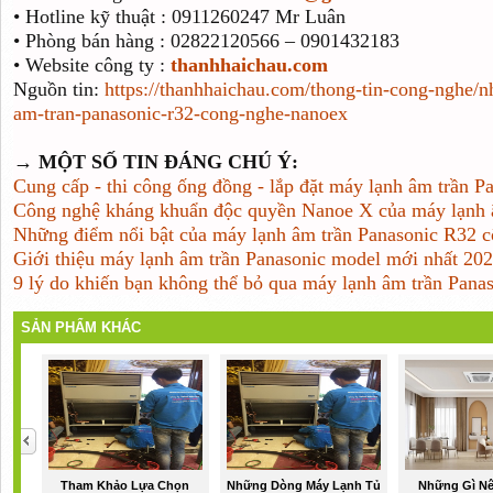
• Hotline kỹ thuật : 0911260247 Mr Luân
• Phòng bán hàng : 02822120566 – 0901432183
• Website công ty :
thanhhaichau.com
Nguồn tin:
https://thanhhaichau.com/thong-tin-cong-nghe/
am-tran-panasonic-r32-cong-nghe-nanoex
→ MỘT SỐ TIN ĐÁNG CHÚ Ý:
Cung cấp - thi công ống đồng - lắp đặt máy lạnh âm trần Pa
Công nghệ kháng khuẩn độc quyền Nanoe X của máy lạnh 
Những điểm nổi bật của máy lạnh âm trần Panasonic R32
Giới thiệu máy lạnh âm trần Panasonic model mới nhất 20
9 lý do khiến bạn không thể bỏ qua máy lạnh âm trần Pana
SẢN PHẨM KHÁC
Tham Khảo Lựa Chọn
Những Dòng Máy Lạnh Tủ
Những Gì Nê