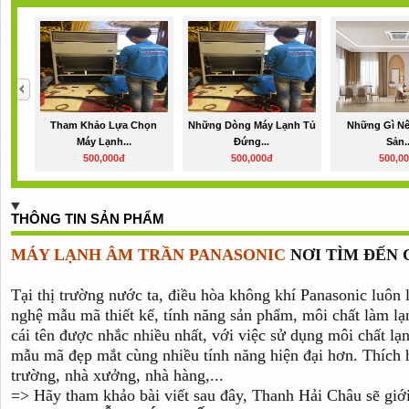
Tham Khảo Lựa Chọn
Những Dòng Máy Lạnh Tủ
Những Gì Nê
Máy Lạnh...
Đứng...
Sản..
500,000đ
500,000đ
500,0
THÔNG TIN SẢN PHẨM
MÁY LẠNH ÂM TRẦN PANASONIC
NƠI TÌM ĐẾN
Tại thị trường nước ta, điều hòa không khí Panasonic luôn
nghệ mẫu mã thiết kế, tính năng sản phẩm, môi chất làm lạ
cái tên được nhắc nhiều nhất, với việc sử dụng môi chất lạ
mẫu mã đẹp mắt cùng nhiều tính năng hiện đại hơn. Thích 
trường, nhà xưởng, nhà hàng,...
=> Hãy tham khảo bài viết sau đây, Thanh Hải Châu sẽ giớ