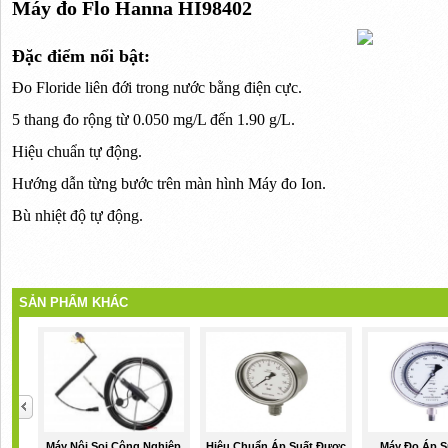
Máy đo Flo Hanna HI98402
Đặc điểm nổi bật:
Đo Floride liên đới trong nước bằng điện cực.
5 thang đo rộng từ 0.050 mg/L đến 1.90 g/L.
Hiệu chuẩn tự động.
Hướng dẫn từng bước trên màn hình Máy đo Ion.
Bù nhiệt độ tự động.
SẢN PHẨM KHÁC
Máy Nội Soi Công Nghiệp
Hiệu Chuẩn Áp Suất Được
Máy Đo Áp S