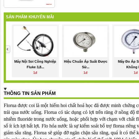
SẢN PHẨM KHUYẾN MÃI
Máy Nội Soi Công Nghiệp
Hiệu Chuẩn Áp Suất Được
Máy Đo Áp S
Fluke 3,8...
Sử...
Không L
1đ
1đ
1đ
THÔNG TIN SẢN PHẨM
Florua được coi là một hiếm hoi chất hoá học đã được minh chứng 
trải qua nước uống. Florua có tác dụng có lợi trên răng ở nồng độ
nhiễm fluoride trong nước uống, hoặc phối hợp với chạm với chất fl
số ít ích lợi bất lợi. Flo hóa nước là sự kiểm soát bổ trợ florua riê
giảm sâu răng. Florua sẽ giúp đỡ ngăn chặn sâu răng, quá ít có thể 