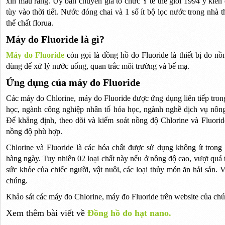
xỉn màu răng. Ủy ban chuyên gia tổ chức Y tế thế giới 1994 ý kiến 
tùy vào thời tiết. Nước đóng chai và 1 số ít bộ lọc nước trong nhà
thể chất florua.
Máy đo Fluoride là gì?
Máy đo Fluoride
còn gọi là đồng hồ đo Fluoride là thiết bị đo n
dùng để xử lý nước uống, quan trắc môi trường và bể mạ.
Ứng dụng của máy đo Fluoride
Các máy đo Chlorine, máy đo Fluoride được ứng dụng liên tiếp tron
học, ngành công nghiệp nhân tố hóa học, ngành nghề dịch vụ nông 
Để khẳng định, theo dõi và kiểm soát nồng độ Chlorine và Fluoride
nồng độ phù hợp.
Chlorine và Fluoride là các hóa chất được sử dụng không ít tron
hàng ngày. Tuy nhiên 02 loại chất này nếu ở nồng độ cao, vượt quá t
sức khỏe của chiếc người, vật nuôi, các loại thủy món ăn hải sản. 
chúng.
Khảo sát các máy đo Chlorine, máy đo Fluoride trên website của chún
Xem thêm bài viết về
Đồng hồ đo hạt nano.