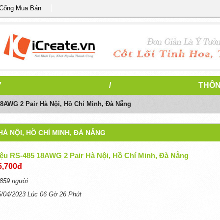
 Cổng Mua Bán
7
/
THÔN
18AWG 2 Pair Hà Nội, Hồ Chí Minh, Đà Nẵng
HÀ NỘI, HỒ CHÍ MINH, ĐÀ NẴNG
iệu RS-485 18AWG 2 Pair Hà Nội, Hồ Chí Minh, Đà Nẵng
5,700đ
859 người
5/04/2023 Lúc 06 Gờ 26 Phút