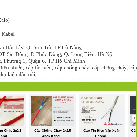
Zalo)
 Kabel
An Hải Tây, Q. Sơn Trà, TP Đà Nẵng
T Sài Đồng, P. Phúc Đồng, Q. Long Biên, Hà Nội
, Phường 1, Quận 6, TP Hồ Chí Minh
iều khiển, cáp tín hiệu, cáp chống cháy, cáp chống cháy, cáp
phụ kiện đầu nối,
g Cháy 2x2.5
Cáp Chống Cháy 2x2.5
Cáp Tín Hiệu Vặn Xoắn
Cáp
ống...
Altek Kabel...
Chống...