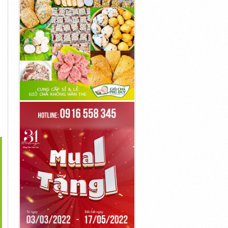
>
 Tín Hiệu RS485 1pair
Cáp Tín Hiệu Vặn Xoắn
Cáp Tín Hiệu RS485
18AWG...
Chống...
Chống Nhiễu...