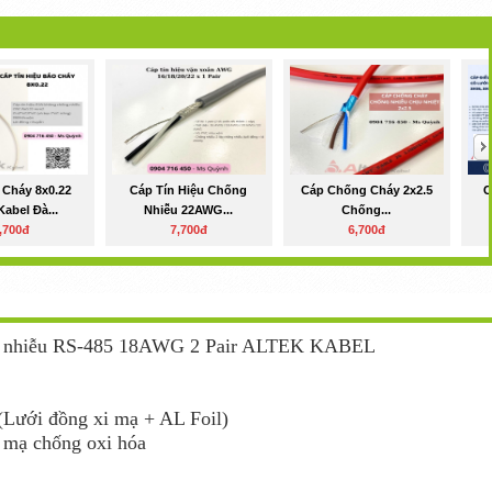
 Cháy 8x0.22
Cáp Tín Hiệu Chống
Cáp Chống Cháy 2x2.5
C
Kabel Đà...
Nhiễu 22AWG...
Chống...
,700đ
7,700đ
6,700đ
ống nhiễu RS-485 18AWG 2 Pair ALTEK KABEL
 (Lưới đồng xi mạ + AL Foil)
 mạ chống oxi hóa