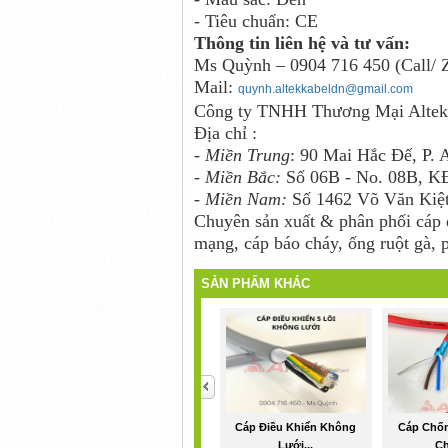
- Tiêu chuẩn: CE
Thông tin liên hệ và tư vấn:
Ms Quỳnh – 0904 716 450 (Call/ 
Mail:
quynh.altekkabeldn@gmail.com
Công ty TNHH Thương Mại Altek
Địa chỉ :
-
Miền Trung
: 90 Mai Hắc Đế, P. 
- Miền Bắc:
Số 06B - No. 08B, KĐ
- Miền Nam:
Số 1462 Võ Văn Kiệt
Chuyên sản xuất & phân phối cáp đ
mạng, cáp báo cháy, ống ruột gà, 
SẢN PHẨM KHÁC
<
Cáp Điều Khiển Không
Cáp Chốn
Lưới...
Ch