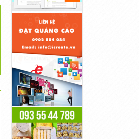
>
áp Điều Khiển 3 Lõi
Cáp Chống Cháy 2x2.5
Cáp Tín Hiệu 2x0.22 Tại
3x1.5,...
Altek Kabel...
Đà...
4,800đ
4,800đ
5,200đ