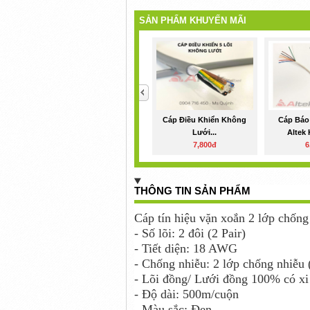
SẢN PHẨM KHUYẾN MÃI
<
Cáp Điều Khiển Không
Cáp Báo
Lưới...
Altek 
7,800đ
6
THÔNG TIN SẢN PHẨM
Cáp tín hiệu vặn xoắn 2 lớp ch
- Số lõi: 2 đôi (2 Pair)
- Tiết diện: 18 AWG
- Chống nhiễu: 2 lớp chống nhiễu
- Lõi đồng/ Lưới đồng 100% có xi
- Độ dài: 500m/cuộn
- Màu sắc: Đen