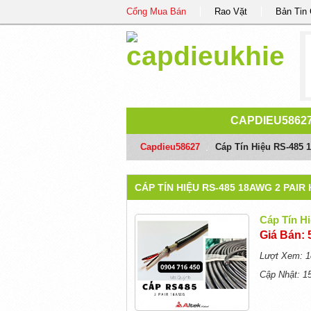
Cổng Mua Bán
Rao Vặt
Bản Tin
CAPDIEU5862
Capdieu58627
/
Cáp Tín Hiệu RS-485 
CÁP TÍN HIỆU RS-485 18AWG 2 PAIR 
Cáp Tín H
Giá Bán: 
Lượt Xem: 1
Cập Nhật: 1