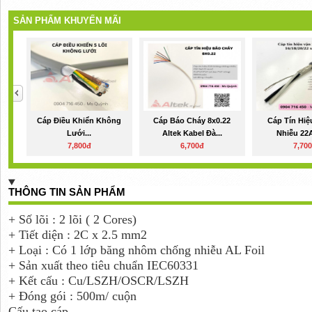
SẢN PHẨM KHUYẾN MÃI
Cáp Điều Khiển Không
Cáp Báo Cháy 8x0.22
Cáp Tín Hi
Lưới...
Altek Kabel Đà...
Nhiễu 22
7,800đ
6,700đ
7,70
THÔNG TIN SẢN PHẨM
+ Số lõi : 2 lõi ( 2 Cores)
+ Tiết diện : 2C x 2.5 mm2
+ Loại : Có 1 lớp băng nhôm chống nhiễu AL Foil
+ Sản xuất theo tiêu chuẩn IEC60331
+ Kết cấu : Cu/LSZH/OSCR/LSZH
+ Đóng gói : 500m/ cuộn
Cấu tạo cáp