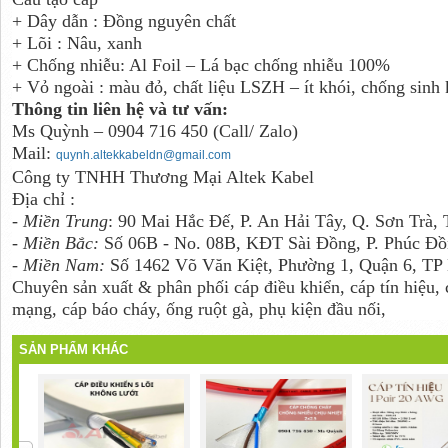
+ Dây dẫn : Đồng nguyên chất
+ Lõi : Nâu, xanh
+ Chống nhiễu: Al Foil – Lá bạc chống nhiễu 100%
+ Vỏ ngoài : màu đỏ, chất liệu LSZH – ít khói, chống sinh
Thông tin liên hệ và tư vấn:
Ms Quỳnh – 0904 716 450 (Call/ Zalo)
Mail:
quynh.altekkabeldn@gmail.com
Công ty TNHH Thương Mại Altek Kabel
Địa chỉ :
-
Miền Trung
: 90 Mai Hắc Đế, P. An Hải Tây, Q. Sơn Trà,
- Miền Bắc:
Số 06B - No. 08B, KĐT Sài Đồng, P. Phúc Đồ
- Miền Nam:
Số 1462 Võ Văn Kiệt, Phường 1, Quận 6, TP
Chuyên sản xuất & phân phối cáp điều khiển, cáp tín hiệu,
mạng, cáp báo cháy, ống ruột gà, phụ kiện đầu nối,
SẢN PHẨM KHÁC