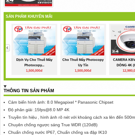
SẢN PHẨM KHUYẾN MÃI
Dịch Vụ Cho Thuê Máy
Cho Thuê Máy Photocopy
CAMERA KBVI
Photocopy...
Uy Tín
DÒNG 4K (8
1,500,000đ
1,500,000đ
12,980,
THÔNG TIN SẢN PHẨM
Cảm biến hình ảnh: 8.0 Megapixel * Panasonic Chipset
Độ phân giải :15fps@8.0 MP 4K
Truyền tín hiệu , hình ảnh rõ nét với khoảng cách xa lên đến 500
Chuyên chống ngược sáng True WDR (120dB)
Chuẩn chống nước IP67, Chuẩn chống va đập IK10