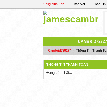
Cổng Mua Bán
Rao Vặt
Bản Tin
CAMBRID72827
Cambrid728277
/
Thông Tin Thanh To
THÔNG TIN THANH TOÁN
Đang cập nhật...