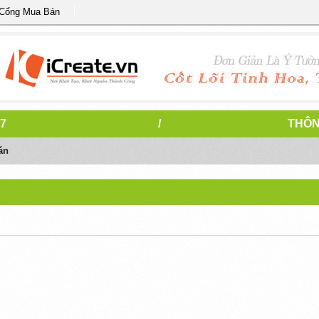
 Cổng Mua Bán
7
/
THÔN
án