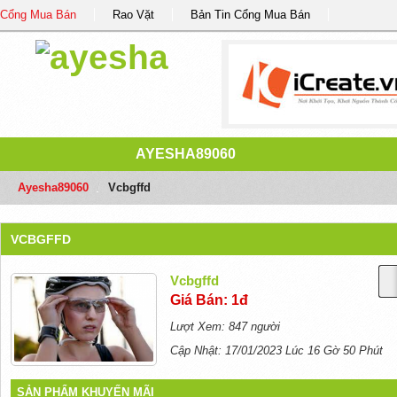
Cổng Mua Bán
Rao Vặt
Bản Tin Cổng Mua Bán
AYESHA89060
Ayesha89060
/
Vcbgffd
VCBGFFD
Vcbgffd
Giá Bán: 1đ
Lượt Xem: 847 người
Cập Nhật: 17/01/2023 Lúc 16 Gờ 50 Phút
SẢN PHẨM KHUYẾN MÃI