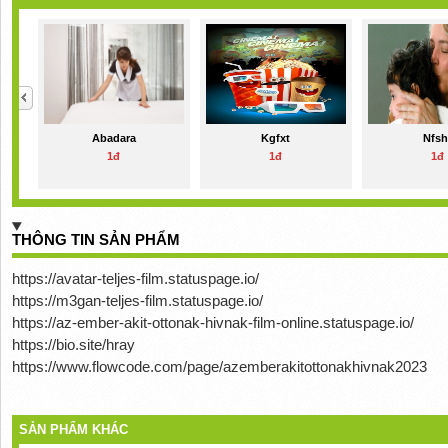
Abadara
Kgfxt
Nfsh
1đ
1đ
1đ
THÔNG TIN SẢN PHẨM
https://avatar-teljes-film.statuspage.io/
https://m3gan-teljes-film.statuspage.io/
https://az-ember-akit-ottonak-hivnak-film-online.statuspage.io/
https://bio.site/hray
https://www.flowcode.com/page/azemberakitottonakhivnak2023
SẢN PHẨM KHÁC