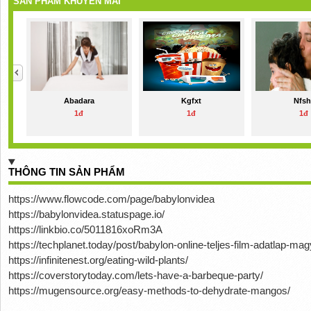
SẢN PHẨM KHUYẾN MÃI
Abadara
Kgfxt
Nfsh
1đ
1đ
1đ
THÔNG TIN SẢN PHẨM
https://www.flowcode.com/page/babylonvidea
https://babylonvidea.statuspage.io/
https://linkbio.co/5011816xoRm3A
https://techplanet.today/post/babylon-online-teljes-film-adatlap-mag
https://infinitenest.org/eating-wild-plants/
https://coverstorytoday.com/lets-have-a-barbeque-party/
https://mugensource.org/easy-methods-to-dehydrate-mangos/