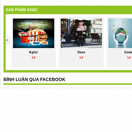
SẢN PHẨM KHÁC
Kgfxt
Dasv
Ged
1đ
1đ
1đ
BÌNH LUẬN QUA FACEBOOK