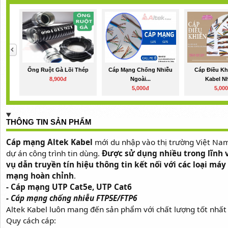
Ống Ruột Gà Lõi Thép
Cáp Mạng Chống Nhiễu
Cáp Điều Kh
8,900đ
Ngoài...
Kabel Nh
5,000đ
5,00
THÔNG TIN SẢN PHẨM
Cáp mạng Altek Kabel
mới du nhập vào thị trường Việt Na
dự án công trình tin dùng.
Được sử dụng nhiều trong lĩnh 
vụ dẫn truyền tín hiệu thông tin kết nối với các loại máy 
mạng hoàn chỉnh
.
- Cáp mạng UTP Cat5e, UTP Cat6
- Cáp mạng chống nhiễu FTP5E/FTP6
Altek Kabel luôn mang đến sản phẩm với chất lượng tốt nhất
Quy cách cáp: