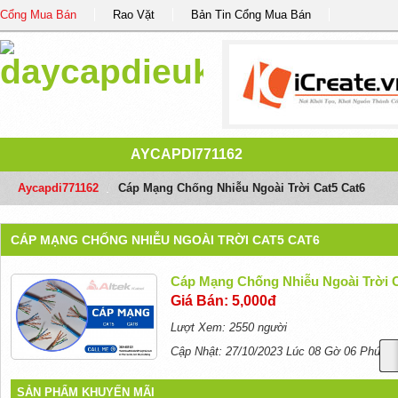
Cổng Mua Bán
Rao Vặt
Bản Tin Cổng Mua Bán
AYCAPDI771162
Aycapdi771162
/
Cáp Mạng Chống Nhiễu Ngoài Trời Cat5 Cat6
CÁP MẠNG CHỐNG NHIỄU NGOÀI TRỜI CAT5 CAT6
Cáp Mạng Chống Nhiễu Ngoài Trời C
Giá Bán: 5,000đ
Lượt Xem: 2550 người
Cập Nhật: 27/10/2023 Lúc 08 Gờ 06 Phút
SẢN PHẨM KHUYẾN MÃI