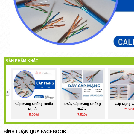
SẢN PHẨM KHÁC
Cáp Mạng Chống Nhiễu
DSây Cáp Mạng Chống
Cáp Mạng C
Ngoài...
Nhiễu...
715,0
5,000đ
7,520đ
BÌNH LUẬN QUA FACEBOOK