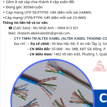
+ Gồm 8 sợi cáp chia thành 4 cặp xoắn đôi
+ Đóng gói: 305M/cuộn
+ Cáp mạng UTP 5E/FTP5E: tiết diện mỗi sợi 24AWG
+Cáp mạng UTP6/FTP6: tiết diện mỗi sợi 23 AWG
Thông tin liên hệ và tư vấn:
(Call/ Zalo) : Ms Nhật Anh – 0904 613 921
☎
Mail:
nhatanh.altekkabeldn@gmail.com
CTY TNHH TM ALTEK KABEL
(
ALTEK KABEL TRADING C
Địa chỉ :
-
Trụ sở chính :
90 Mai Hắc Đế, P. An Hải Tây, Q. S
-
CN
Miền Bắc:
Số 06B - No. 08B, KĐT Sài Đồng, P.
-
CN
Miền Nam:
1462 Võ Văn Kiệt, Phường 1, Quậ