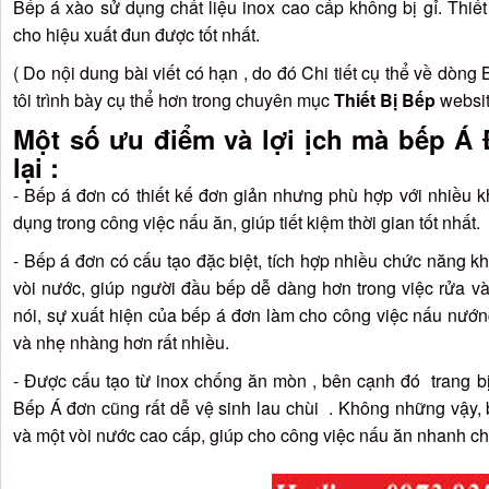
Bếp á xào sử dụng chất liệu inox cao cấp không bị gỉ. Thiết
cho hiệu xuất đun được tốt nhất.
( Do nội dung bài viết có hạn , do đó Chi tiết cụ thể về d
tôi trình bày cụ thể hơn trong chuyên mục
Thiết Bị Bếp
websi
Một số ưu điểm và lợi ịch mà bếp 
lại :
- Bếp á đơn có thiết kế đơn giản nhưng phù hợp với nhiều 
dụng trong công việc nấu ăn, giúp tiết kiệm thời gian tốt nhất.
- Bếp á đơn có cấu tạo đặc biệt, tích hợp nhiều chức năng 
vòi nước, giúp người đầu bếp dễ dàng hơn trong việc rửa và
nói, sự xuất hiện của bếp á đơn làm cho công việc nấu nướn
và nhẹ nhàng hơn rất nhiều.
- Được cấu tạo từ inox chống ăn mòn , bên cạnh đó trang b
Bếp Á đơn cũng rất dễ vệ sinh lau chùi . Không những vậy
và một vòi nước cao cấp, giúp cho công việc nấu ăn nhanh ch