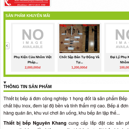
SẢN PHẨM KHUYẾN MÃI
Phụ Kiện Cửa Nhôm Việt
Chốt Sập Bán Tự Động Và
Đại Lý Phụ 
Pháp...
Tự...
Nhôm.
2,000,000đ
1,200,000đ
100,0
THÔNG TIN SẢN PHẨM
Thiết bị bếp á đơn công nghiệp 1 họng đốt là sản phẩm Bếp 
chất liệu inox, đem lại độ bền và tính thẩm mỹ cao. Bếp á đơ
hàng quán ăn, khu vui chơi ăn uống, khu bếp ăn tập thế...
Thiết bị bếp Nguyên Khang
cung cấp lắp đặt các sản 