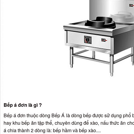
Bếp á đơn là gì ?
Bếp á đơn thuộc dòng Bếp Á là dòng bếp được sử dụng phổ b
hay khu bếp ăn tập thể, chuyên dùng để xào, nấu thức ăn cho
á chia thành 2 dòng là: bếp hầm và bếp xào....