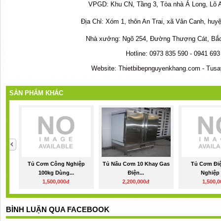
VPGD: Khu CN, Tầng 3, Tòa nhà Á Long, Lô
Địa Chỉ: Xóm 1, thôn An Trai, xã Vân Canh, huy
Nhà xưởng: Ngõ 254, Đường Thượng Cát, Bắc
Hotline: 0973 835 590 - 0941 69
Website: Thietbibepnguyenkhang.com - Tus
SẢN PHẨM KHÁC
Tủ Cơm Công Nghiệp
Tủ Nấu Cơm 10 Khay Gas
Tủ Cơm Đi
100kg Dùng...
Điện...
Nghiệp 
1,500,000đ
2,200,000đ
1,500,
BÌNH LUẬN QUA FACEBOOK