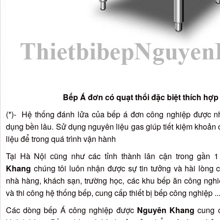
Bếp Á đơn có quạt thổi đặc biệt thích hợp
(*)- Hệ thống đánh lửa của bếp á đơn công nghiệp được nhậ
dụng bền lâu. Sử dụng nguyên liệu gas giúp tiết kiệm khoản 
liệu để trong quá trình vận hành
Tại Hà Nội cũng như các tỉnh thành lân cận trong gần 1
Khang
chúng tôi luôn nhận được sự tin tưởng và hài lòng 
nhà hàng, khách sạn, trường học, các khu bếp ăn công nghiệ
và thi công hệ thống bếp, cung cấp thiết bị bếp công nghiệp ...
Các dòng bếp Á công nghiệp được
Nguyên Khang
cung c