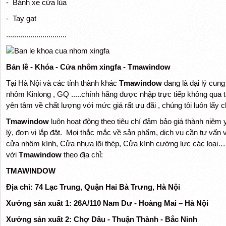
- Bánh xe cửa lùa
- Tay gạt
..............................
Bản lề - Khóa - Cửa nhôm xingfa - Tmawindow
Tại Hà Nội và các tỉnh thành khác
Tmawindow
đang là đại lý cung
nhôm Kinlong , GQ .....chính hãng được nhập trực tiếp không qua t
yên tâm về chất lượng với mức giá rất ưu đãi , chúng tôi luôn lấy 
Tmawindow
luôn hoạt động theo tiêu chí đảm bảo giá thành niêm y
lý, đơn vị lắp đặt. Mọi thắc mắc về sản phẩm, dịch vụ cần tư vấn
cửa nhôm kính, Cửa nhựa lõi thép, Cửa kính cường lực các loại… xi
với
Tmawindow
theo địa chỉ:
TMAWINDOW
Địa chỉ: 74 Lạc Trung, Quận Hai Bà Trưng, Hà Nội
Xưởng sản xuất 1: 26A/110 Nam Dư - Hoàng Mai – Hà Nội
Xưởng sản xuất 2: Chợ Dâu - Thuận Thành - Bắc Ninh