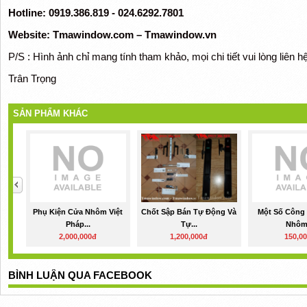
Hotline: 0919.386.819 - 024.6292.7801
Website: Tmawindow.com – Tmawindow.vn
P/S : Hình ảnh chỉ mang tính tham khảo, mọi chi tiết vui lòng liên 
Trân Trọng
SẢN PHẨM KHÁC
Phụ Kiện Cửa Nhôm Việt
Chốt Sập Bán Tự Động Và
Một Số Công 
Pháp...
Tự...
Nhôm.
2,000,000đ
1,200,000đ
150,0
BÌNH LUẬN QUA FACEBOOK