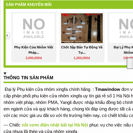
SẢN PHẨM KHUYẾN MÃI
Phụ Kiện Cửa Nhôm Việt
Chốt Sập Bán Tự Động Và
Đại Lý Phụ 
Pháp...
Tự...
Nhôm.
2,000,000đ
1,200,000đ
100,0
THÔNG TIN SẢN PHẨM
Đại lý Phụ kiện cửa nhôm xingfa chính hãng :
Tmawindow
đơn vị
cấp phân phối phụ kiện cửa nhôm xingfa uy tín giá rẻ số 1 Hà Nội h
nhôm việt pháp, nhôm PMA, Yangli được nhập khẩu đồng bộ chính 
em ngành cửa và quý khách hàng, chúng tôi đáp ứng được tất cả 
với các mức giá ưu đãi so với thị trường hiện nay, có chiết khấu c
--- Chiếc
nồi cơm điện nhật bãi tại Hà Nội
phục vụ cho việc nấu
cửa nhựa lõi thép và cửa nhôm xingfa