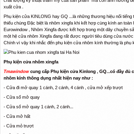
chất lượng kỹ thuật thẩm mỹ của sản phẩm mà còn ảnh hưởng đế
xuất cửa .
Phụ kiện cửa KINLONG hay GQ ...là những thương hiệu nổi tiếng trê
thiếu chúng Đặc biệt là nhôm xingfa khi kết hợp cùng kính an toà
Eurowindow , Nhôm Xingfa được kết hợp trong một dây chuyền sản
một hệ cửa nhôm Xingfa đang rất được người tiêu dùng cửa nước
Chính vì vậy khi nhắc đến phụ kiện cửa nhôm kính thường là phụ k
Phụ kiện cửa nhôm xingfa
Tmawindow
cung cấp Phụ kiện cửa Kinlong , GQ...có đầy đủ cá
nhôm kính thông dụng nhất hiện nay như :
- Cửa đi mở quay 1 cánh, 2 cánh, 4 cánh , cửa mở xếp trượt
- Cửa sổ mở quay
- Cửa sổ mở quay 1 cánh, 2 cánh...
- Cửa mở hất
- Cửa mỏ trượt