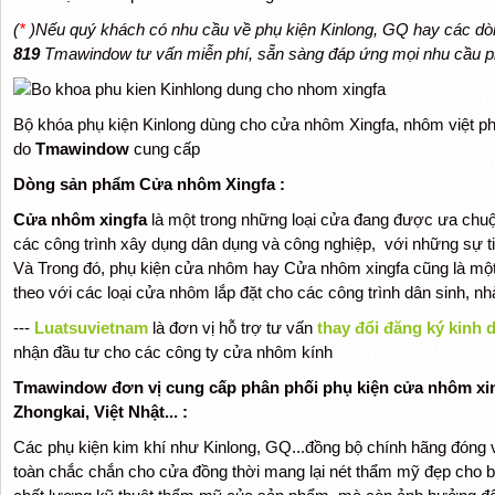
(
*
)Nếu quý khách có nhu cầu về phụ kiện Kinlong, GQ hay các dòn
819
Tmawindow tư vấn miễn phí, sẵn sàng đáp ứng mọi nhu cầu p
Bộ khóa phụ kiện Kinlong dùng cho cửa nhôm Xingfa, nhôm việt ph
do
Tmawindow
cung cấp
Dòng sản phẩm Cửa nhôm Xingfa :
Cửa nhôm xingfa
là một trong những loại cửa đang được ưa chuộ
các công trình xây dụng dân dụng và công nghiệp, với những sự t
Và Trong đó, phụ kiện cửa nhôm hay Cửa nhôm xingfa cũng là một 
theo với các loại cửa nhôm lắp đặt cho các công trình dân sinh, nh
---
Luatsuvietnam
là đơn vị hỗ trợ tư vấn
thay đổi đăng ký kinh 
nhận đầu tư cho các công ty cửa nhôm kính
Tmawindow đơn vị cung cấp phân phối phụ kiện cửa nhôm xingf
Zhongkai, Việt Nhật... :
Các phụ kiện kim khí như Kinlong, GQ...đồng bộ chính hãng đóng 
toàn chắc chắn cho cửa đồng thời mang lại nét thẩm mỹ đẹp cho