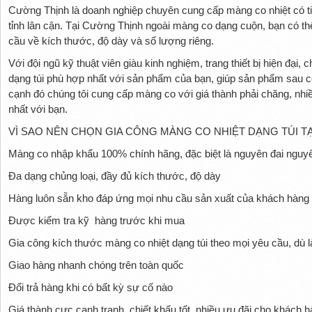
Cường Thịnh là doanh nghiệp chuyên cung cấp màng co nhiệt có ti
tỉnh lân cận. Tại Cường Thịnh ngoài màng co dạng cuộn, bạn có th
cầu về kích thước, độ dày và số lượng riêng.
Với đội ngũ kỹ thuật viên giàu kinh nghiệm, trang thiết bị hiện đại
dạng túi phù hợp nhất với sản phẩm của bạn, giúp sản phẩm sau co 
cạnh đó chúng tôi cung cấp màng co với giá thành phải chăng, nhiề
nhất với bạn.
VÌ SAO NÊN CHỌN GIA CÔNG MÀNG CO NHIỆT DẠNG TÚI T
Màng co nhập khẩu 100% chính hãng, đặc biệt là nguyên đai nguy
Đa dạng chủng loại, đầy đủ kích thước, độ dày
Hàng luôn sẵn kho đáp ứng mọi nhu cầu sản xuất của khách hàng
Được kiểm tra kỹ hàng trước khi mua
Gia công kích thước màng co nhiệt dạng túi theo mọi yêu cầu, dù l
Giao hàng nhanh chóng trên toàn quốc
Đổi trả hàng khi có bất kỳ sự cố nào
Giá thành cực cạnh tranh, chiết khấu tốt, nhiều ưu đãi cho khách