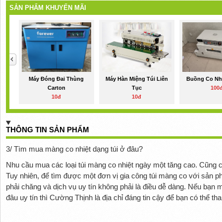
SẢN PHẨM KHUYẾN MÃI
Máy Đóng Đai Thùng
Máy Hàn Miệng Túi Liên
Buồng Co Nhi
Carton
Tục
100
10đ
10đ
THÔNG TIN SẢN PHẨM
3/ Tìm mua màng co nhiệt dạng túi ở đâu?
Nhu cầu mua các loại túi màng co nhiệt ngày một tăng cao. Cũng c
Tuy nhiên, để tìm được một đơn vị gia công túi màng co với sản 
phải chăng và dịch vụ uy tín không phải là điều dễ dàng. Nếu bạn 
đâu uy tín thì Cường Thịnh là địa chỉ đáng tin cậy để bạn có thể th