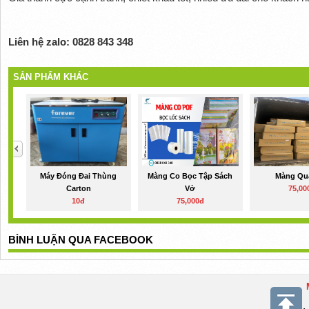
Liên hệ zalo: 0828 843 348
SẢN PHẨM KHÁC
Máy Đóng Đai Thùng
Màng Co Bọc Tập Sách
Màng Qu
Carton
Vở
75,00
10đ
75,000đ
BÌNH LUẬN QUA FACEBOOK