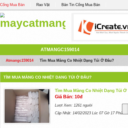
Cổng Mua Bán
Rao Vặt
Bản Tin Cổng Mua Bán
ATMANGC159014
Atmangc159014
/
Tìm Mua Màng Co Nhiệt Dạng Túi Ở Đâu?
TÌM MUA MÀNG CO NHIỆT DẠNG TÚI Ở ĐÂU?
Tìm Mua Màng Co Nhiệt Dạng Túi Ở
Giá Bán: 10đ
Lượt Xem: 1261 người
Cập Nhật: 14/02/2023 Lúc 07 Gờ 17 Phút