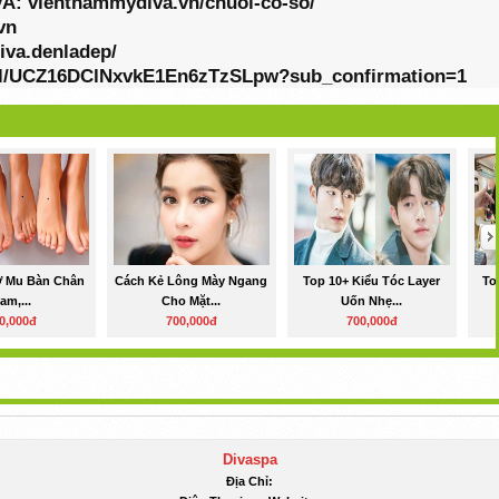
VA: vienthammydiva.vn/chuoi-co-so/
vn
iva.denladep/
nel/UCZ16DClNxvkE1En6zTzSLpw?sub_confirmation=1
Ở Mu Bàn Chân
Cách Kẻ Lông Mày Ngang
Top 10+ Kiểu Tóc Layer
To
am,...
Cho Mặt...
Uốn Nhẹ...
0,000đ
700,000đ
700,000đ
Divaspa
Địa Chỉ: