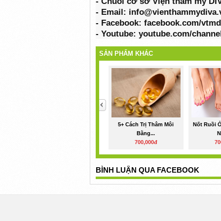
- Chuỗi cơ sở Viện thẩm mỹ DI
- Email: info@vienthammydiva.
- Facebook: facebook.com/vtmd
- Youtube: youtube.com/chan
SẢN PHẨM KHÁC
<
5+ Cách Trị Thâm Môi
Nốt Ruồi 
Bằng...
N
700,000đ
70
BÌNH LUẬN QUA FACEBOOK