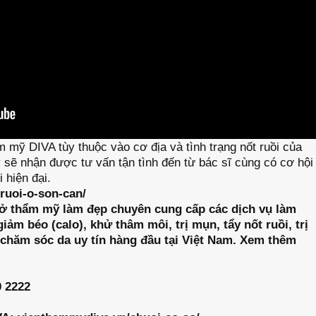
ẩm mỹ DIVA tùy thuộc vào cơ địa và tình trạng nốt ruồi của
 sẽ nhận được tư vấn tận tình đến từ bác sĩ cùng có cơ hội
 hiện đại.
ruoi-o-son-can/
sở thẩm mỹ làm đẹp chuyên cung cấp các dịch vụ làm
ảm béo (calo), khử thâm môi, trị mụn, tẩy nốt ruồi, trị
g, chăm sóc da uy tín hàng đầu tại Việt Nam. Xem thêm
0 2222