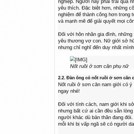
nghiệp. Người này phải trải qua 
yêu thích. Đặc biệt hơn, những c
nghiệm để thành công hơn trong t
và mạnh mẽ để giải quyết mọi công
Đối với hôn nhân gia đình, nhữn
yêu thương vợ con. Nữ giới sở hữ
nhưng chỉ nghĩ đến duy nhất mình
Nốt ruồi ở sơn căn phụ nữ
2.2. Đàn ông có nốt ruồi ở sơn căn c
Nốt ruồi ở sơn căn nam giới có ý 
ngay nhé!
Đối với tính cách, nam giới khi s
nhưng bất cứ ai cần đều sẵn lòng
người khác dù bản thân đang đói.
mỗi khi bị vấp ngã sẽ có người da