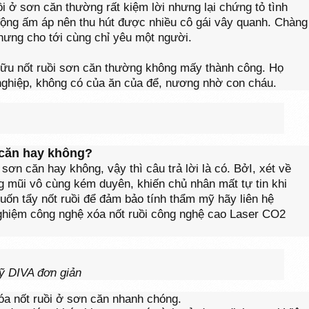
ồi ở sơn căn thường rất kiệm lời nhưng lại chứng tỏ tình
ng ấm áp nên thu hút được nhiều cô gái vây quanh. Chàng
nhưng cho tới cùng chỉ yêu một người.
hữu nốt ruồi sơn căn thường không mấy thành công. Họ
nghiệp, không có của ăn của để, nương nhờ con cháu.
 căn hay không?
sơn căn hay không, vậy thì câu trả lời là có. BởI, xét về
ng mũi vô cùng kém duyên, khiến chủ nhân mất tự tin khi
n tẩy nốt ruồi để đảm bảo tính thẩm mỹ hãy liên hệ
ghiệm công nghệ xóa nốt ruồi công nghệ cao Laser CO2
mỹ DIVA đơn giản
óa nốt ruồi ở sơn căn nhanh chóng.