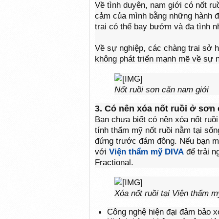
Về tình duyên, nam giới có nốt ru
cảm của mình bằng những hành độ
trai có thể bay bướm và đa tình 
Về sự nghiệp, các chàng trai sở 
không phát triển mạnh mẽ về sự 
Nốt ruồi sơn căn nam giới
3. Có nên xóa nốt ruồi ở sơn
Bạn chưa biết có nên xóa nốt ruồi 
tính thẩm mỹ nốt ruồi nằm tại số
đứng trước đám đông. Nếu bạn muố
với
Viện thẩm mỹ DIVA
để trải n
Fractional.
Xóa nốt ruồi tại Viện thẩm 
Công nghệ hiện đại đảm bảo x