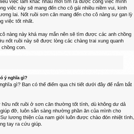
nhiều việc làm khác nhau mới tìm ra được công việc mình
ông việc này sẽ mang đến cho cô gái nhiều niềm vui, kinh
ương lai. Nốt ruồi sơn căn mang đến cho cô nàng sự gan lỳ
 việc tốt nhất.
g cô nàng này khá may mắn nên sẽ tìm được các anh chồng
u nốt ruồi này sẽ được lòng các chàng trai xung quanh
 chồng con.
ó ý nghĩa gì?
nghĩa gì? Bạn có thể điểm qua chi tiết dưới đây để nắm bắt
ở hữu nốt ruồi ở sơn căn thường tốt tính, dù không dư dả
 giúp đỡ, luôn sẵn sàng nhường phần ăn của mình cho
 Sự lương thiện của nam giới luôn được chào đón nhiệt tình,
ng tay ra cứu giúp.