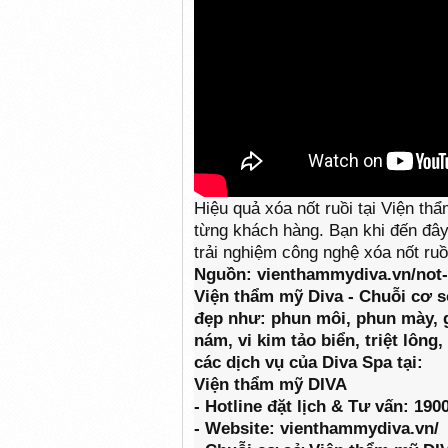
Hiệu quả xóa nốt ruồi tại Viện th
từng khách hàng. Bạn khi đến đây
trải nghiệm công nghệ xóa nốt ruồi
Nguồn: vienthammydiva.vn/not-
Viện thẩm mỹ Diva - Chuỗi cơ 
đẹp như: phun môi, phun mày, gi
nám, vi kim tảo biển, triệt lôn
các dịch vụ của Diva Spa tại:
Viện thẩm mỹ DIVA
- Hotline đặt lịch & Tư vấn: 190
- Website: vienthammydiva.vn/