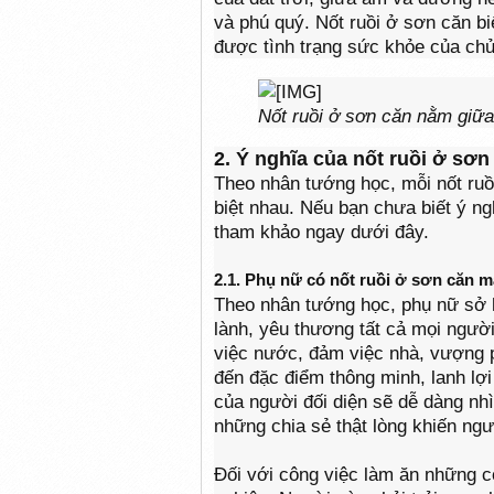
và phú quý. Nốt ruồi ở sơn căn bi
được tình trạng sức khỏe của chủ
Nốt ruồi ở sơn căn nằm giữ
2. Ý nghĩa của nốt ruồi ở sơ
Theo nhân tướng học, mỗi nốt ruồi
biệt nhau. Nếu bạn chưa biết ý n
tham khảo ngay dưới đây.
2.1. Phụ nữ có nốt ruồi ở sơn căn m
Theo nhân tướng học, phụ nữ sở h
lành, yêu thương tất cả mọi ngườ
việc nước, đảm việc nhà, vượng 
đến đặc điểm thông minh, lanh lợi
của người đối diện sẽ dễ dàng nh
những chia sẻ thật lòng khiến ngư
Đối với công việc làm ăn những c