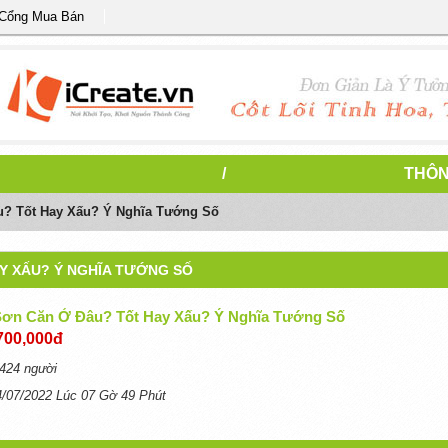
 Cổng Mua Bán
/
THÔN
u? Tốt Hay Xấu? Ý Nghĩa Tướng Số
Y XẤU? Ý NGHĨA TƯỚNG SỐ
Sơn Căn Ở Đâu? Tốt Hay Xấu? Ý Nghĩa Tướng Số
700,000đ
424 người
4/07/2022 Lúc 07 Gờ 49 Phút