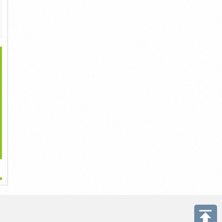
>
p 10+ Kiểu Tóc Mullet
Top 10+ Kiểu Tóc Mohican
Nốt Ruồi Ở Ngón Tay Cái
Layer Nữ...
Không...
Nói...
700,000đ
700,000đ
700,000đ