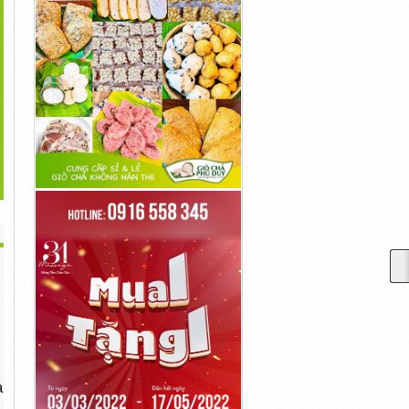
>
p 10+ Kiểu Tóc Mullet
Top 10+ Kiểu Tóc Mohican
Nốt Ruồi Ở Ngón Tay Cái
Layer Nữ...
Không...
Nói...
700,000đ
700,000đ
700,000đ
a