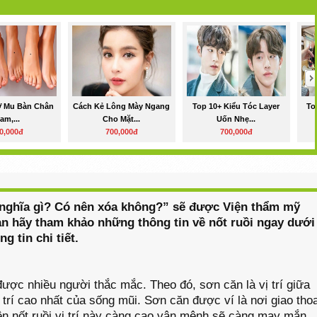
Ở Mu Bàn Chân
Cách Kẻ Lông Mày Ngang
Top 10+ Kiểu Tóc Layer
To
am,...
Cho Mặt...
Uốn Nhẹ...
0,000đ
700,000đ
700,000đ
 nghĩa gì? Có nên xóa không?” sẽ được Viện thẩm mỹ
ạn hãy tham khảo những thông tin về nốt ruồi ngay dưới
 tin chi tiết.
được nhiều người thắc mắc. Theo đó, sơn căn là vị trí giữa
 trí cao nhất của sống mũi. Sơn căn được ví là nơi giao tho
ên nốt ruồi vị trí này càng cao vận mệnh sẽ càng may mắn