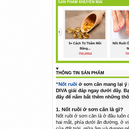
SẢN PHẨM KHUYẾN MÃI
<
5+ Cách Trị Thâm Môi
Nốt Ruồi 
Bằng...
N
700,000đ
70
THÔNG TIN SẢN PHẨM
“
Nốt ruồi
ở sơn căn mang lại ý
DIVA giải đáp ngay dưới đây. B
đây để nắm bắt thêm những thông
1. Nốt ruồi ở sơn căn là gì?
Nốt ruồi ở sơn căn là ở đâu luôn 
hai mắt, phía dưới ấn đường, ở vị
của đất trời, giữa âm và dương n