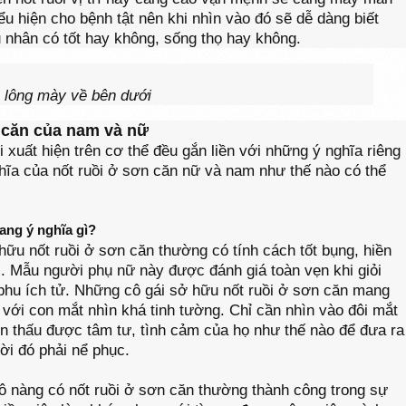
ểu hiện cho bệnh tật nên khi nhìn vào đó sẽ dễ dàng biết
 nhân có tốt hay không, sống thọ hay không.
a lông mày về bên dưới
n căn của nam và nữ
 xuất hiện trên cơ thể đều gắn liền với những ý nghĩa riêng
ghĩa của nốt ruồi ở sơn căn nữ và nam như thế nào có thể
ang ý nghĩa gì?
ữu nốt ruồi ở sơn căn thường có tính cách tốt bụng, hiền
i. Mẫu người phụ nữ này được đánh giá toàn vẹn khi giỏi
phu ích tử. Những cô gái sở hữu nốt ruồi ở sơn căn mang
 với con mắt nhìn khá tinh tường. Chỉ cần nhìn vào đôi mắt
ìn thấu được tâm tư, tình cảm của họ như thế nào để đưa ra
ời đó phải nể phục.
ô nàng có nốt ruồi ở sơn căn thường thành công trong sự