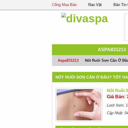
Cổng Mua Bán
Rao Vặt
Bản Tin
ASPA831213
Aspa831213
/
Nốt Ruồi Sơn Căn Ở Đâ
NỐT RUỒI SƠN CĂN Ở ĐÂU? TỐT HA
Nốt Ruồi 
Giá Bán: 
Lượt Xem: 1
Cập Nhật: 0