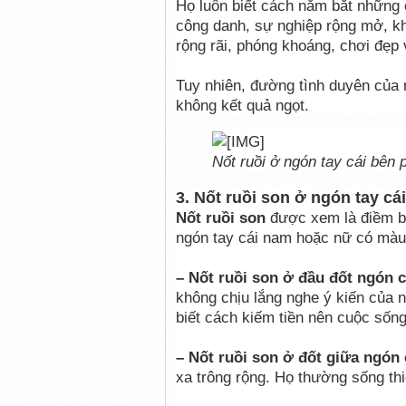
Họ luôn biết cách nắm bắt những 
công danh, sự nghiệp rộng mở, khô
rộng rãi, phóng khoáng, chơi đẹp
Tuy nhiên, đường tình duyên của n
không kết quả ngọt.
Nốt ruồi ở ngón tay cái bên 
3. Nốt ruồi son ở ngón tay cái
Nốt ruồi son
được xem là điềm bá
ngón tay cái nam hoặc nữ có màu 
– Nốt ruồi son ở đầu đốt ngón c
không chịu lắng nghe ý kiến của n
biết cách kiếm tiền nên cuộc sống
– Nốt ruồi son ở đốt giữa ngón 
xa trông rộng. Họ thường sống thiê