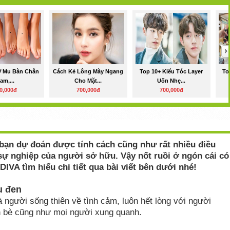
Ở Mu Bàn Chân
Cách Kẻ Lông Mày Ngang
Top 10+ Kiểu Tóc Layer
To
am,...
Cho Mặt...
Uốn Nhẹ...
0,000đ
700,000đ
700,000đ
 bạn dự đoán được tính cách cũng như rất nhiều điều
 sự nghiệp của người sở hữu. Vậy nốt ruồi ở ngón cái có
IVA tìm hiểu chi tiết qua bài viết bên dưới nhé!
u đen
à người sống thiên về tình cảm, luôn hết lòng với người
n bè cũng như mọi người xung quanh.