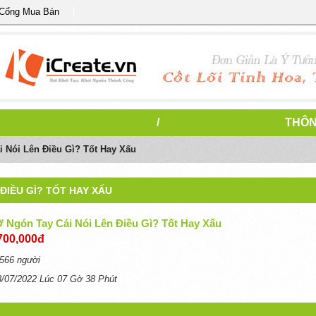
 Cổng Mua Bán
/
THÔN
i Nói Lên Điều Gì? Tốt Hay Xấu
 ĐIỀU GÌ? TỐT HAY XẤU
Ở Ngón Tay Cái Nói Lên Điều Gì? Tốt Hay Xấu
700,000đ
566 người
8/07/2022 Lúc 07 Gờ 38 Phút