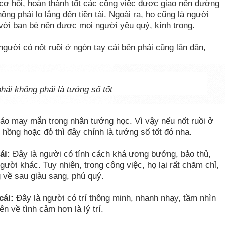
cơ hội, hoàn thành tốt các công việc được giao nên đường
ng phải lo lắng đến tiền tài. Ngoài ra, họ cũng là người
 với bạn bè nên được mọi người yêu quý, kính trọng.
gười có nốt ruồi ở ngón tay cái bên phải cũng lận đận,
phải không phải là tướng số tốt
o may mắn trong nhân tướng học. Vì vậy nếu nốt ruồi ở
hồng hoặc đỏ thì đây chính là tướng số tốt đó nha.
ái:
Đây là người có tính cách khá ương bướng, bảo thủ,
gười khác. Tuy nhiên, trong công việc, họ lại rất chăm chỉ,
 về sau giàu sang, phú quý.
cái:
Đây là người có trí thông minh, nhanh nhạy, tầm nhìn
n về tình cảm hơn là lý trí.