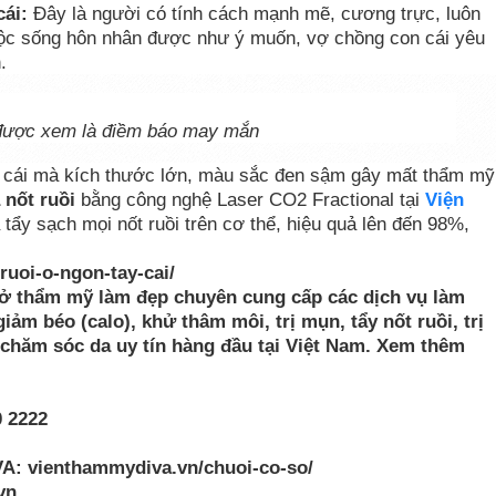
cái:
Đây là người có tính cách mạnh mẽ, cương trực, luôn
ộc sống hôn nhân được như ý muốn, vợ chồng con cái yêu
.
i được xem là điềm báo may mắn
ay cái mà kích thước lớn, màu sắc đen sậm gây mất thẩm mỹ
 nốt ruồi
bằng công nghệ Laser CO2 Fractional tại
Viện
ả tẩy sạch mọi nốt ruồi trên cơ thể, hiệu quả lên đến 98%,
uoi-o-ngon-tay-cai/
sở thẩm mỹ làm đẹp chuyên cung cấp các dịch vụ làm
ảm béo (calo), khử thâm môi, trị mụn, tẩy nốt ruồi, trị
g, chăm sóc da uy tín hàng đầu tại Việt Nam. Xem thêm
0 2222
VA: vienthammydiva.vn/chuoi-co-so/
vn