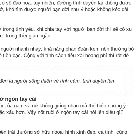
ó số đào hoa, tuy nhiên, đường tình duyên lại không được
rở, khó tìm được người bạn đời như ý hoặc không kéo dài
 trong tình yêu, khi chia tay với người bạn đời thì sẽ có xu
 trong thời gian ngắn.
là người nhanh nhạy, khả năng phán đoán kém nên thường bỏ
ề tiền bạc. Cộng với tính cách tiêu xài hoang phí thì rất dễ
đen là người sống thiên về tình cảm, tình duyên lận
ở ngón tay cái
ái của nam và nữ không giống nhau mà thể hiện những ý
oặc xấu hơn. Vậy nốt ruồi ở ngón tay cái nói lên điều gì?
bên trái thường sở hữu ngoại hình xinh đẹp, cá tính, cùng