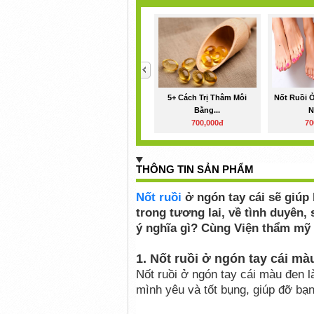
<
5+ Cách Trị Thâm Môi
Nốt Ruồi 
Bằng...
N
700,000đ
70
THÔNG TIN SẢN PHẨM
Nốt ruồi
ở ngón tay cái sẽ giúp
trong tương lai, về tình duyên,
ý nghĩa gì? Cùng Viện thẩm mỹ D
1. Nốt ruồi ở ngón tay cái mà
Nốt ruồi ở ngón tay cái màu đen l
mình yêu và tốt bụng, giúp đỡ bạ