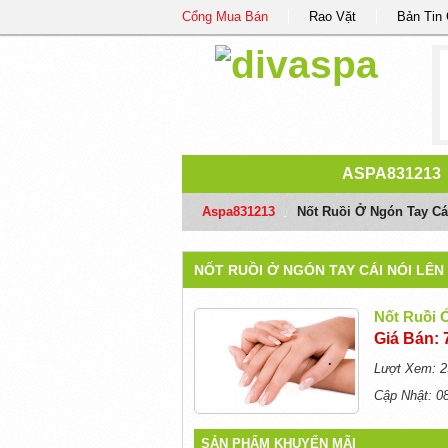
Cổng Mua Bán
Rao Vặt
Bản Tin
ASPA831213
Aspa831213
/
Nốt Ruồi Ở Ngón Tay Cá
NỐT RUỒI Ở NGÓN TAY CÁI NÓI LÊN
Nốt Ruồi 
Giá Bán: 
Lượt Xem: 2
Cập Nhật: 0
SẢN PHẨM KHUYẾN MÃI