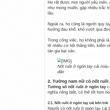
Họ rất được mọi người yêu mến, c
như mong muốn, gặp nhiều trắc t
lâu.
Ngoài ra, họ cũng là người quỵ lụy
hướng đau khổ, khó vượt qua được
Trong công việc, họ không phải 
lỡ nhiều cơ hội thăng tiến, kiếm v
tán gia bại sản.
Nốt ruồi ở ngón tay cái màu 
đận
2. Tướng nam nữ có nốt ruồi 
Tướng số nốt ruồi ở ngón tay
c
nghĩa riêng biệt, có thể tốt hơn h
2.1. Nốt ruồi ở ngón tay cái bên trái
Người có nốt ruồi ở ngón tay cái 