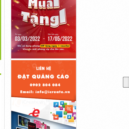
>
p 10+ Kiểu Tóc Mullet
Top 10+ Kiểu Tóc Mohican
Nốt Ruồi Ở Ngón Tay Cái
Layer Nữ...
Không...
Nói...
700,000đ
700,000đ
700,000đ