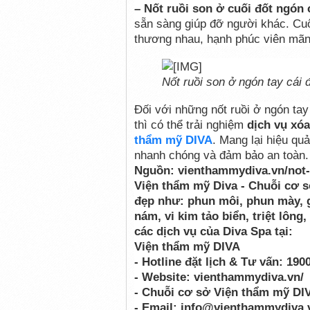
– Nốt ruồi son ở cuối đốt ngón 
sẵn sàng giúp đỡ người khác. Cu
thương nhau, hạnh phúc viên mãn
Nốt ruồi son ở ngón tay cá
Đối với những nốt ruồi ở ngón t
thì có thể trải nghiệm
dịch vụ xóa
thẩm mỹ DIVA
. Mang lại hiệu qu
nhanh chóng và đảm bảo an toàn.
Nguồn: vienthammydiva.vn/not-r
Viện thẩm mỹ Diva - Chuỗi cơ 
đẹp như: phun môi, phun mày, gi
nám, vi kim tảo biển, triệt lôn
các dịch vụ của Diva Spa tại:
Viện thẩm mỹ DIVA
- Hotline đặt lịch & Tư vấn: 190
- Website: vienthammydiva.vn/
- Chuỗi cơ sở Viện thẩm mỹ DI
- Email: info@vienthammydiva.