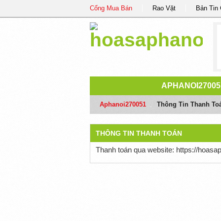
Cổng Mua Bán
Rao Vặt
Bản Tin
APHANOI27005
Aphanoi270051
/
Thông Tin Thanh To
THÔNG TIN THANH TOÁN
Thanh toán qua website: https://hoasa