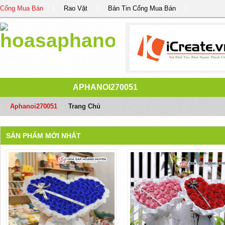
Cổng Mua Bán
Rao Vặt
Bản Tin Cổng Mua Bán
APHANOI270051
Aphanoi270051
/
Trang Chủ
SẢN PHẨM MỚI NHẤT