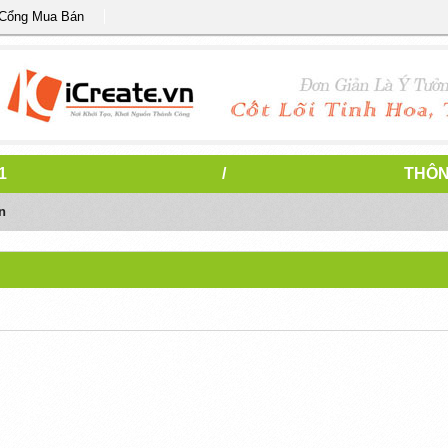
 Cổng Mua Bán
1
/
THÔN
n