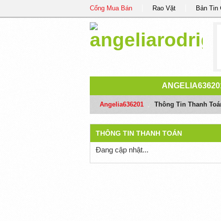
Cổng Mua Bán
Rao Vặt
Bản Tin
ANGELIA63620
Angelia636201
/
Thông Tin Thanh Toá
THÔNG TIN THANH TOÁN
Đang cập nhật...