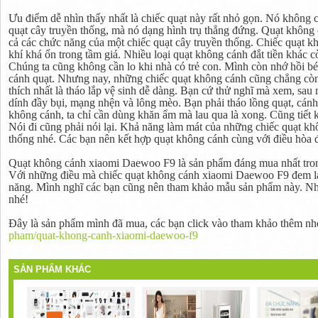
Ưu điểm dễ nhìn thấy nhất là chiếc quạt này rất nhỏ gọn. Nó không 
quạt cây truyền thống, mà nó dạng hình trụ thẳng đứng. Quạt khôn
cả các chức năng của một chiếc quạt cây truyền thống. Chiếc quạt 
khí khá ổn trong tầm giá. Nhiều loại quạt không cánh đắt tiền khác 
Chúng ta cũng không cần lo khi nhà có trẻ con. Mình còn nhớ hồi b
cánh quạt. Nhưng nay, những chiếc quạt không cánh cũng chẳng còn 
thích nhất là tháo lắp vệ sinh dễ dàng. Bạn cứ thử nghĩ mà xem, sau 
dính đầy bụi, mạng nhện và lông mèo. Bạn phải tháo lồng quạt, cánh q
không cánh, ta chỉ cần dùng khăn ẩm mà lau qua là xong. Cũng tiết 
Nói đi cũng phải nói lại. Khả năng làm mát của những chiếc quạt kh
thống nhé. Các bạn nên kết hợp quạt không cánh cùng với điều hòa đ
Quạt không cánh xiaomi Daewoo F9 là sản phẩm đáng mua nhất trong 
Với những điều mà chiếc quạt không cánh xiaomi Daewoo F9 đem lại,
năng. Mình nghĩ các bạn cũng nên tham khảo mẫu sản phẩm này. Nhất
nhé!
Đây là sản phẩm mình đã mua, các bạn click vào tham khảo thêm n
pham/quat-khong-canh-xiaomi-daewoo-f9
SẢN PHẨM KHÁC