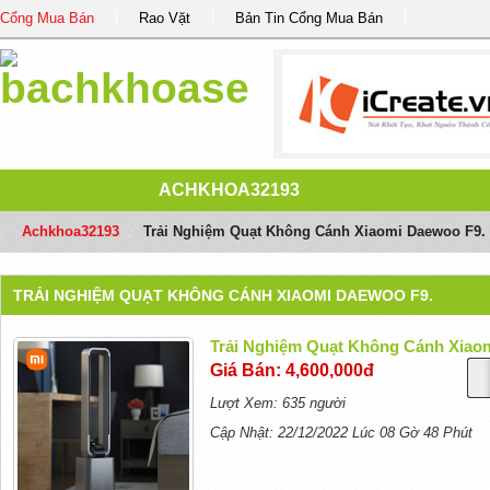
Cổng Mua Bán
Rao Vặt
Bản Tin Cổng Mua Bán
ACHKHOA32193
Achkhoa32193
/
Trải Nghiệm Quạt Không Cánh Xiaomi Daewoo F9.
TRẢI NGHIỆM QUẠT KHÔNG CÁNH XIAOMI DAEWOO F9.
Trải Nghiệm Quạt Không Cánh Xiao
Giá Bán: 4,600,000đ
Lượt Xem: 635 người
Cập Nhật: 22/12/2022 Lúc 08 Gờ 48 Phút