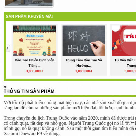
SẢN PHẨM KHUYẾN MÃI
Đào Tạo Phiên Dịch Viên
Trung Tâm Đào Tạo Và
Tư Vấn Việc 
Tiếng...
Hướng...
Trung.
3,000,000đ
3,000,000đ
3,000,
THÔNG TIN SẢN PHẨM
Với tốc độ phát triển chóng mặt hiện nay, các nhà sản xuất đồ gia d
sáng tạo để cho ra những sản phẩm mới hiện đại, tốt hơn, cạnh tranh
Trong chuyến du lịch Trung Quốc vào năm 2020, mình đã được trải
có cánh quạt, rất đẹp và nhỏ gọn. Người Trung Quốc gọi nó là
无叶
mình gọi nó là quạt không cánh. Sau một thời gian tìm hiểu mình đã
Xiaomi Daewoo F9 về dùng.