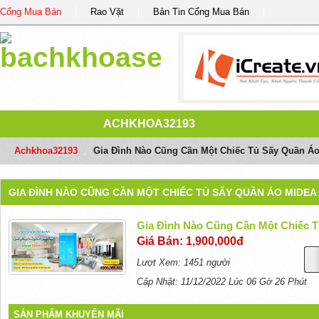
Cổng Mua Bán
Rao Vặt
Bản Tin Cổng Mua Bán
ACHKHOA32193
Achkhoa32193
/
Gia Đình Nào Cũng Cần Một Chiếc Tủ Sấy Quần Áo
GIA ĐÌNH NÀO CŨNG CẦN MỘT CHIẾC TỦ SẤY QUẦN ÁO MIDEA 
Gia Đình Nào Cũng Cần Một Chiếc T
Giá Bán: 1,900,000đ
Lượt Xem: 1451 người
Cập Nhật: 11/12/2022 Lúc 06 Gờ 26 Phút
SẢN PHẨM KHUYẾN MÃI