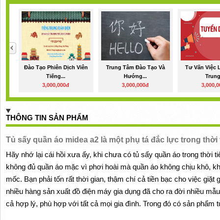
Đào Tạo Phiên Dịch Viên
Trung Tâm Đào Tạo Và
Tư Vấn Việc 
Tiếng...
Hướng...
Trung.
3,000,000đ
3,000,000đ
3,000,
THÔNG TIN SẢN PHẨM
Tủ sấy quần áo midea a2 là một phụ tá đắc lực trong thời
Hãy nhớ lại cái hồi xưa ấy, khi chưa có tủ sấy quần áo trong thời 
không đủ quần áo mặc vì phơi hoài mà quần áo không chịu khô, khó
mốc. Bạn phải tốn rất thời gian, thậm chí cả tiền bạc cho việc giặt g
nhiều hàng sản xuất đồ điện máy gia dụng đã cho ra đời nhiều mẫ
cả hợp lý, phù hợp với tất cả mọi gia đình. Trong đó có sản phẩm 