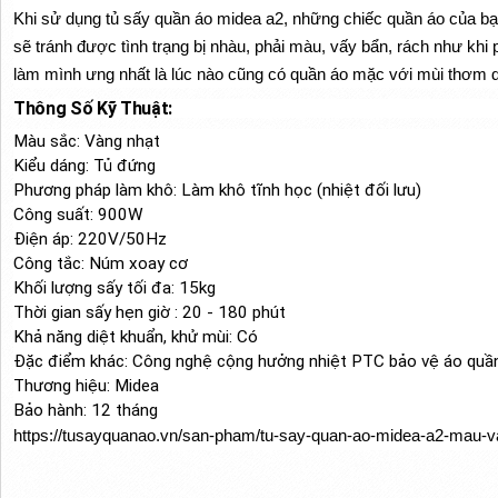
Khi sử dụng tủ sấy quần áo midea a2, những chiếc quần áo của bạ
sẽ tránh được tình trạng bị nhàu, phải màu, vấy bẩn, rách như khi 
làm mình ưng nhất là lúc nào cũng có quần áo mặc với mùi thơm dễ
Thông Số Kỹ Thuật:
Màu sắc: Vàng nhạt
Kiểu dáng: Tủ đứng
Phương pháp làm khô: Làm khô tĩnh học (nhiệt đối lưu)
Công suất: 900W
Điện áp: 220V/50Hz
Công tắc: Núm xoay cơ
Khối lượng sấy tối đa: 15kg
Thời gian sấy hẹn giờ : 20 - 180 phút
Khả năng diệt khuẩn, khử mùi: Có
Đặc điểm khác: Công nghệ cộng hưởng nhiệt PTC bảo vệ áo quần
Thương hiệu: Midea
Bảo hành: 12 tháng
https://tusayquanao.vn/san-pham/tu-say-quan-ao-midea-a2-mau-