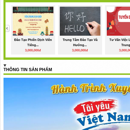
Đào Tạo Phiên Dịch Viên
Trung Tâm Đào Tạo Và
Tư Vấn Việc 
Tiếng...
Hướng...
Trung.
3,000,000đ
3,000,000đ
3,000,
THÔNG TIN SẢN PHẨM