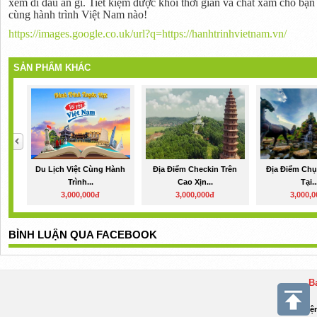
xem đi đâu ăn gì. Tiết kiệm được khối thời gian và chất xám cho bạn
cùng hành trình Việt Nam nào!
https://images.google.co.uk/url?q=https://hanhtrinhvietnam.vn/
SẢN PHẨM KHÁC
Du Lịch Việt Cùng Hành
Địa Điểm Checkin Trên
Địa Điểm Chụ
Trình...
Cao Xịn...
Tại..
3,000,000đ
3,000,000đ
3,000,
BÌNH LUẬN QUA FACEBOOK
B
Điệ