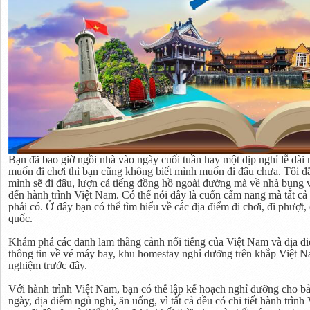
Bạn đã bao giờ ngồi nhà vào ngày cuối tuần hay một dịp nghỉ lễ dài 
muốn đi chơi thì bạn cũng không biết mình muốn đi đâu chưa. Tôi đ
mình sẽ đi đâu, lượn cả tiếng đồng hồ ngoài đường mà về nhà bụng 
đến hành trình Việt Nam. Có thể nói đây là cuốn cẩm nang mà tất cả 
phải có. Ở đây bạn có thể tìm hiểu về các địa điểm đi chơi, đi phượt,
quốc.
Khám phá các danh lam thắng cảnh nổi tiếng của Việt Nam và địa điể
thông tin về vé máy bay, khu homestay nghỉ dưỡng trên khắp Việt Na
nghiệm trước đây.
Với hành trình Việt Nam, bạn có thể lập kế hoạch nghỉ dưỡng cho bản
ngày, địa điểm ngủ nghỉ, ăn uống, vì tất cả đều có chi tiết hành trìn