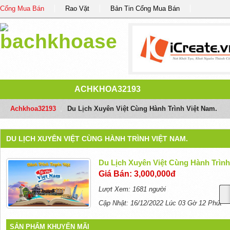
Cổng Mua Bán
Rao Vặt
Bản Tin Cổng Mua Bán
ACHKHOA32193
Achkhoa32193
/
Du Lịch Xuyên Việt Cùng Hành Trình Việt Nam.
DU LỊCH XUYÊN VIỆT CÙNG HÀNH TRÌNH VIỆT NAM.
Du Lịch Xuyên Việt Cùng Hành Trình
Giá Bán: 3,000,000đ
Lượt Xem: 1681 người
Cập Nhật: 16/12/2022 Lúc 03 Gờ 12 Phút
SẢN PHẨM KHUYẾN MÃI