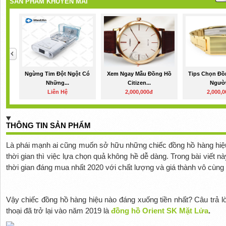
SẢN PHẨM KHUYẾN MÃI
Ngừng Tim Đột Ngột Có
Xem Ngay Mẫu Đồng Hồ
Tips Chọn Đồ
Những...
Citizen...
Người
Liên Hệ
2,000,000đ
2,000,
THÔNG TIN SẢN PHẨM
Là phái mạnh ai cũng muốn sở hữu những chiếc đồng hồ hàng hiệ
thời gian thì việc lựa chọn quả không hề dễ dàng. Trong bài viết n
thời gian đáng mua nhất 2020 với chất lượng và giá thành vô cùng 
Vậy chiếc đồng hồ hàng hiệu nào đáng xuống tiền nhất? Câu trả lờ
thoại đã trở lại vào năm 2019 là
đồng hồ Orient SK Mặt Lửa
.