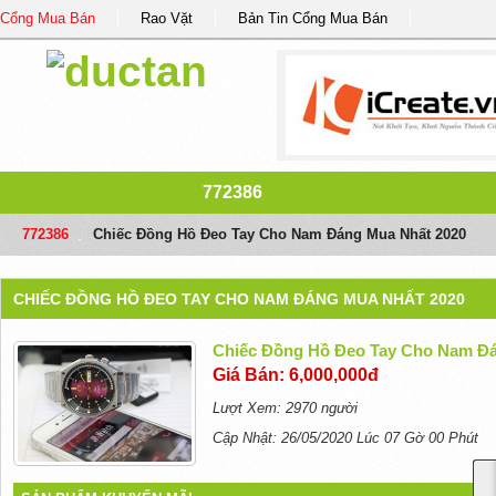
Cổng Mua Bán
Rao Vặt
Bản Tin Cổng Mua Bán
772386
772386
/
Chiếc Đồng Hồ Đeo Tay Cho Nam Đáng Mua Nhất 2020
CHIẾC ĐỒNG HỒ ĐEO TAY CHO NAM ĐÁNG MUA NHẤT 2020
Chiếc Đồng Hồ Đeo Tay Cho Nam Đá
Giá Bán: 6,000,000đ
Lượt Xem: 2970 người
Cập Nhật: 26/05/2020 Lúc 07 Gờ 00 Phút