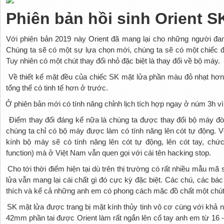
Phiên bản hồi sinh Orient S
Với phiên bản 2019 này Orient đã mang lại cho những người đ
Chúng ta sẽ có một sự lựa chọn mới, chúng ta sẽ có một chiếc đ
Tuy nhiên có một chút thay đổi nhỏ đặc biệt là thay đổi về bộ máy.
Về thiết kế mặt đều của chiếc SK mặt lửa phần màu đỏ nhạt hơn 
tổng thể có tinh tế hơn ở trước.
Ở phiên bản mới có tính năng chỉnh lịch tích hợp ngay ở núm 3h vì 
Điểm thay đổi đáng kể nữa là chúng ta được thay đổi bộ máy đ
chúng ta chỉ có bộ máy được làm có tính năng lên cót tự động. 
kính bộ máy sẽ có tính năng lên cót tự động, lên cót tay, chứ
function) mà ở Việt Nam vẫn quen gọi với cái tên hacking stop.
Cho tới thời điểm hiện tại dù trên thị trường có rất nhiều mẫu m
lửa vẫn mang lại cái chất gì đó cực kỳ đặc biệt. Các chú, các bá
thích và kể cả những anh em có phong cách mặc đồ chất một chút 
SK mặt lửa được trang bị mặt kính thủy tinh vô cơ cùng với khả
42mm phần tai được Orient làm rất ngắn lên cổ tay anh em từ 16 - 