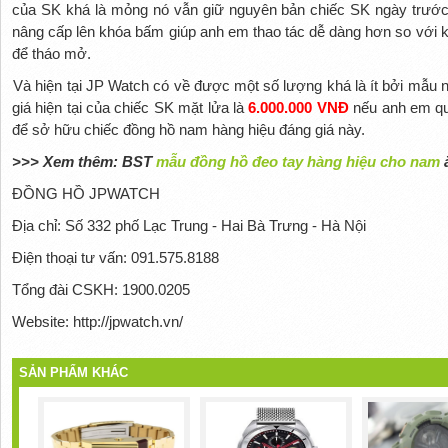
của SK khá là mỏng nó vẫn giữ nguyên bản chiếc SK ngày trước
nâng cấp lên khóa bấm giúp anh em thao tác dễ dàng hơn so với k
để tháo mở.
Và hiện tại JP Watch có về được một số lượng khá là ít bởi mẫu
giá hiện tại của chiếc SK mặt lửa là
6.000.000 VNĐ
nếu anh em qu
để sở hữu chiếc đồng hồ nam hàng hiệu đáng giá này.
>>> Xem thêm: BST
mẫu đồng hồ đeo tay hàng hiệu cho nam
ă
ĐỒNG HỒ JPWATCH
Địa chỉ: Số 332 phố Lạc Trung - Hai Bà Trưng - Hà Nội
Điện thoại tư vấn: 091.575.8188
Tổng đài CSKH: 1900.0205
Website: http://jpwatch.vn/
SẢN PHẨM KHÁC