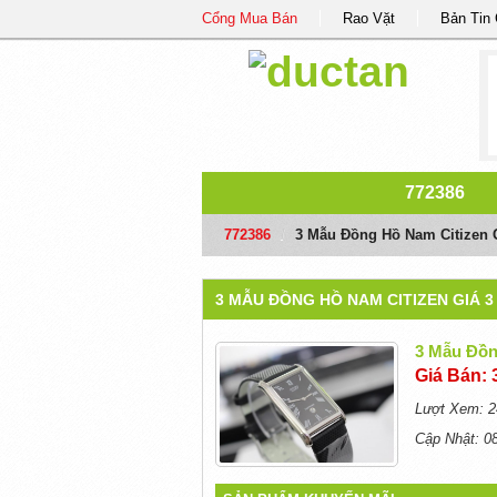
Cổng Mua Bán
Rao Vặt
Bản Tin
772386
772386
/
3 Mẫu Đồng Hồ Nam Citizen G
3 MẪU ĐỒNG HỒ NAM CITIZEN GIÁ 
3 Mẫu Đồn
Giá Bán: 
Lượt Xem: 2
Cập Nhật: 0