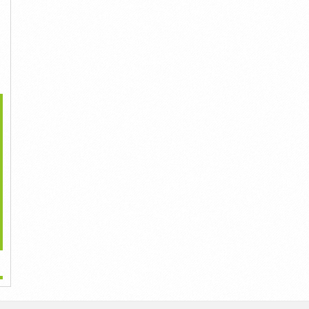
>
Tìm Hiểu Đồng Hồ
Món Quà Đôi Ý Nghĩa Siêu
Chiếc Đồng Hồ Đeo Tay
Ttitanium Có...
Tiết...
Cho Nam...
8,000,000đ
2,000,000đ
6,000,000đ