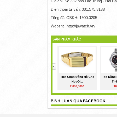
Địa chỉ: Số 332 phố Lạc Trung - Hai Bà
Điện thoại tư vấn: 091.575.8188
Tổng đài CSKH: 1900.0205
Website: http://jpwatch.vn/
SẢN PHẨM KHÁC
<
Tips Chọn Đồng Hồ Cho
Top Đồng 
Người...
Thể
2,000,000đ
10
BÌNH LUẬN QUA FACEBOOK