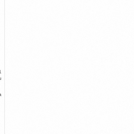
1
u
a