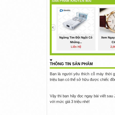
SẢN PHẨM KHUYẾN MÃI
<
Ngừng Tim Đột Ngột Có
Xem Ngay
Những...
Ci
Liên Hệ
2,0
THÔNG TIN SẢN PHẨM
Bạn là người yêu thích cỗ máy thời g
triệu bạn có thể sở hữu được chiếc đồ
Vậy thì bạn hãy đọc ngay bài viết sau 
với mức giá 3 triệu nhé!