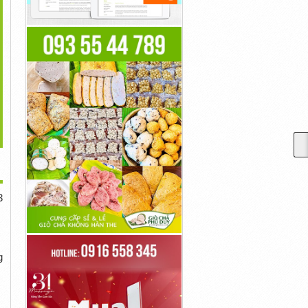
>
u Nồi Nấu Phở Bằng
Điểm Danh 3 Mẫu Đồng
Chiếc Đồng Hồ Hàng Hiệu
Điện...
Hồ Nam...
Mỹ...
2,000,000đ
2,000,000đ
2,000,000đ
3
g