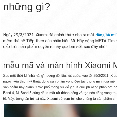
những gì?
Ngày 29/3/2021, Xiaomi đã chính thức cho ra mắt
đồng hồ mi
mềm thế hệ Tiếp theo của nhãn hiệu Mi. Hãy cộng META Tìm h
cấp trên sản phẩm quyến rũ này qua bài viết sau đây nhé!
mẫu mã và màn hình Xiaomi M
Sau một thời kì "nhá hàng" tương đối lâu, rút cuộc, vào tối 29/3/2021, Xia
người yêu thích kỹ thuật dòng sản phẩm vòng đeo tay thông minh giá mềm
sản phẩm này giành được phổ thông sự để ý của giới phương pháp bởi nh
Band 4, Mi Band 5 cũng đã ra mắt rất thành công và tạo nên tiếng vang to
tế. Vậy, trong lần trở lại này, Xiaomi sẽ đem tới cho chúng ta sản phẩm s