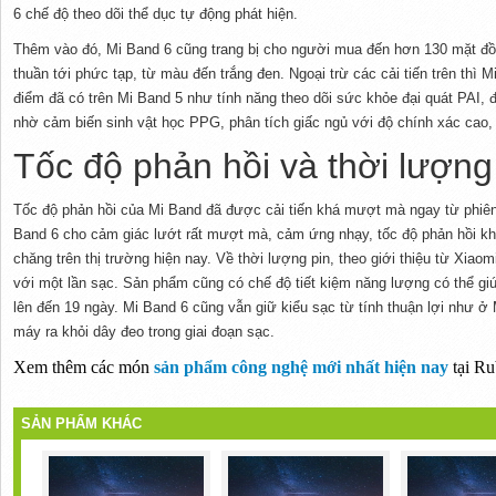
6 chế độ theo dõi thể dục tự động phát hiện.
Thêm vào đó, Mi Band 6 cũng trang bị cho người mua đến hơn 130 mặt đồ
thuần tới phức tạp, từ màu đến trắng đen. Ngoại trừ các cải tiến trên thì 
điểm đã có trên Mi Band 5 như tính năng theo dõi sức khỏe đại quát PAI, độ
nhờ cảm biến sinh vật học PPG, phân tích giấc ngủ với độ chính xác cao, t
Tốc độ phản hồi và thời lượng
Tốc độ phản hồi của Mi Band đã được cải tiến khá mượt mà ngay từ phiên
Band 6 cho cảm giác lướt rất mượt mà, cảm ứng nhạy, tốc độ phản hồi kh
chăng trên thị trường hiện nay. Về thời lượng pin, theo giới thiệu từ Xiaom
với một lần sạc. Sản phẩm cũng có chế độ tiết kiệm năng lượng có thể giú
lên đến 19 ngày. Mi Band 6 cũng vẫn giữ kiểu sạc từ tính thuận lợi như ở
máy ra khỏi dây đeo trong giai đoạn sạc.
Xem thêm các món
sản phẩm công nghệ mới nhất hiện nay
tại
Ru
SẢN PHẨM KHÁC