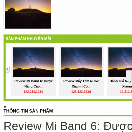
SẢN PHẨM KHUYẾN MÃI
Review Mi Band 6: Được
Review Máy Tăm Nước
Đánh Giá Máy
Nâng Cấp...
Xiaomi Có...
Xiaomi
123,213,123đ
123,123,123đ
12,312,
THÔNG TIN SẢN PHẨM
Review Mi Band 6: Được