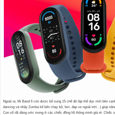
Ngoài ra, Mi Band 6 còn được bổ sung 15 chế độ tập thể dục mới bên cạnh
dancing và nhảy Zumba kế bên chạy bộ, bơi, đạp xe ngoài trời...) giúp nâ
Con số rất đáng ước mong ở các chiếc đồng hồ thông minh giá rẻ. Chiếc 