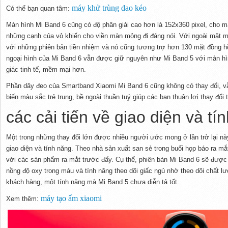
máy khử trùng dao kéo
Có thể bạn quan tâm:
Màn hình Mi Band 6 cũng có độ phân giải cao hơn là 152x360 pixel, cho mật 
những cạnh của vỏ khiến cho viền màn mỏng đi đáng nói. Với ngoài mặt m
với những phiên bản tiền nhiệm và nó cũng tương trợ hơn 130 mặt đồng hồ
ngoại hình của Mi Band 6 vẫn được giữ nguyên như Mi Band 5 với màn hì
giác tinh tế, mềm mại hơn.
Phần dây đeo của Smartband Xiaomi Mi Band 6 cũng không có thay đổi, vẫ
biến màu sắc trẻ trung, bề ngoài thuần tuý giúp các bạn thuận lợi thay đổi 
các cải tiến về giao diện và tí
Một trong những thay đổi lớn được nhiều người ước mong ở lần trở lại này
giao diện và tính năng. Theo nhà sản xuất san sẻ trong buổi họp báo ra mắ
với các sản phẩm ra mắt trước đấy. Cụ thể, phiên bản Mi Band 6 sẽ được
nồng độ oxy trong máu và tính năng theo dõi giấc ngủ nhờ theo dõi chất lư
khách hàng, một tính năng mà Mi Band 5 chưa diễn tả tốt.
máy tạo ẩm xiaomi
Xem thêm: