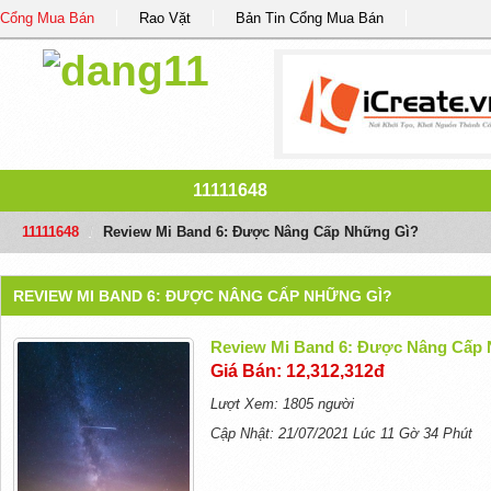
Cổng Mua Bán
Rao Vặt
Bản Tin Cổng Mua Bán
11111648
11111648
/
Review Mi Band 6: Được Nâng Cấp Những Gì?
REVIEW MI BAND 6: ĐƯỢC NÂNG CẤP NHỮNG GÌ?
Review Mi Band 6: Được Nâng Cấp
Giá Bán: 12,312,312đ
Lượt Xem: 1805 người
Cập Nhật: 21/07/2021 Lúc 11 Gờ 34 Phút