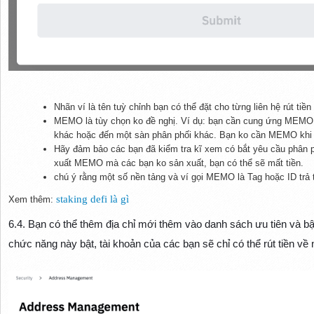
Nhãn ví là tên tuỳ chỉnh bạn có thể đặt cho từng liên hệ rút tiền 
MEMO là tùy chọn ko đề nghị. Ví dụ: bạn cần cung ứng MEMO l
khác hoặc đến một sàn phân phối khác. Bạn ko cần MEMO khi gử
Hãy đảm bảo các bạn đã kiểm tra kĩ xem có bắt yêu cầu phân 
xuất MEMO mà các bạn ko sản xuất, bạn có thể sẽ mất tiền.
chú ý rằng một số nền tảng và ví gọi MEMO là Tag hoặc ID trả t
staking defi là gì
Xem thêm:
6.4. Bạn có thể thêm địa chỉ mới thêm vào danh sách ưu tiên và bậ
chức năng này bật, tài khoản của các bạn sẽ chỉ có thể rút tiền về 