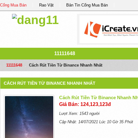
Cổng Mua Bán
Rao Vặt
Bản Tin Cổng Mua Bán
11111648
11111648
/
Cách Rút Tiền Từ Binance Nhanh Nhất
CÁCH RÚT TIỀN TỪ BINANCE NHANH NHẤT
Cách Rút Tiền Từ Binance Nhanh Nh
Giá Bán: 124,123,123đ
Lượt Xem: 1543 người
Cập Nhật: 14/07/2021 Lúc 10 Gờ 35 Phút