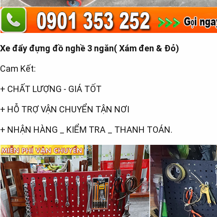
Xe đẩy đựng đồ nghề 3 ngăn( Xám đen & Đỏ
)
Cam Kết:
+ CHẤT LƯỢNG - GIÁ TỐT
+ HỖ TRỢ VẬN CHUYỂN TẬN NƠI
+ NHẬN HÀNG _ KIỂM TRA _ THANH TOÁN.