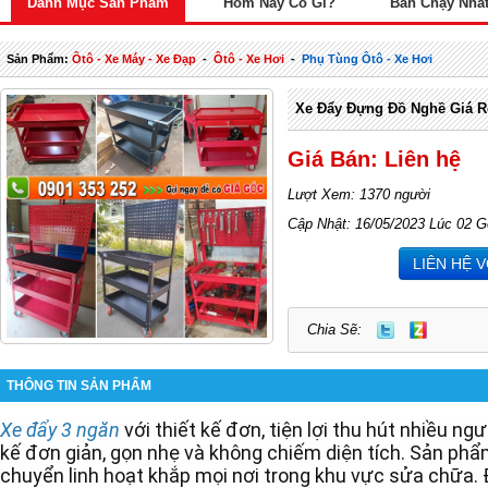
Danh Mục Sản Phẩm
Hôm Nay Có Gì?
Bán Chạy Nhấ
Sản Phẩm:
Ôtô - Xe Máy - Xe Đạp
-
Ôtô - Xe Hơi
-
Phụ Tùng Ôtô - Xe Hơi
Xe Đẩy Đựng Đồ Nghề Giá R
Giá Bán: Liên hệ
Lượt Xem: 1370 người
Cập Nhật: 16/05/2023 Lúc 02 G
LIÊN HỆ 
Chia Sẽ:
THÔNG TIN SẢN PHẨM
Xe đẩy 3 ngăn
với thiết kế đơn, tiện lợi thu hút nhiều ng
kế đơn giản, gọn nhẹ và không chiếm diện tích. Sản phẩ
chuyển linh hoạt khắp mọi nơi trong khu vực sửa chữa. 