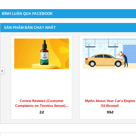
BÌNH LUẬN QUA FACEBOOK
SẢN PHẨM BÁN CHẠY NHẤT
next
i
Cortexi Reviews (Customer
Myths About Your Car's Engine
Complaints on Tinnitus Serum)...
Oil Busted!
2đ
99đ