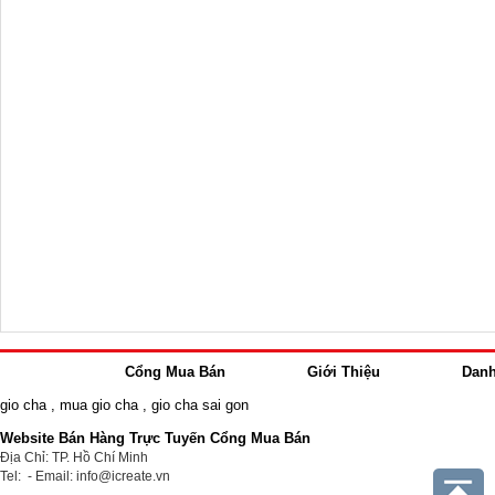
Cổng Mua Bán
Giới Thiệu
Dan
gio cha
,
mua gio cha
,
gio cha sai gon
Website Bán Hàng Trực Tuyến Cổng Mua Bán
Địa Chỉ: TP. Hồ Chí Minh
Tel: - Email: info@icreate.vn