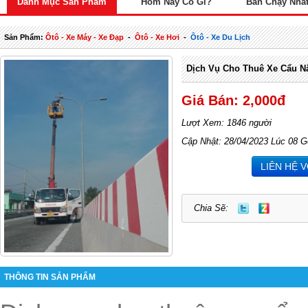
Danh Mục Sản Phẩm
Hôm Nay Có Gì?
Bán Chạy Nhấ
Sản Phẩm:
Ôtô - Xe Máy - Xe Đạp
-
Ôtô - Xe Hơi
-
Ôtô - Xe Du Lịch
Dịch Vụ Cho Thuê Xe Cẩu N
Giá Bán: 2,000đ
Lượt Xem: 1846 người
Cập Nhật: 28/04/2023 Lúc 08 G
LIÊN HỆ 
Chia Sẽ:
THÔNG TIN SẢN PHẨM