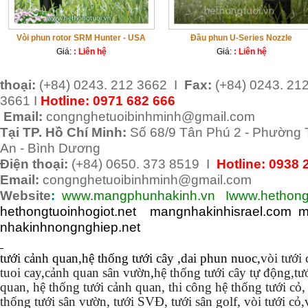
Vòi phun rotor SRM Hunter - USA
Đầu phun U-Series Nozzle
Giá:
: Liên hệ
Giá:
: Liên hệ
thoại:
(+84) 0243. 212 3662 I
Fax:
(+84) 0243. 21
3661 I
Hotline:
0971 682 666
Email:
congnghetuoibinhminh@gmail.com
Tại TP. Hồ Chí Minh:
Số 68/9 Tân Phú 2 - Phường T
An - Bình Dương
Điện thoại:
(+84) 0650. 373 8519 I
Hotline: 0938
Email:
congnghetuoibinhminh@gmail.com
Website
:
www.mangphunhakinh.vn
I
www.hethong
hethongtuoinhogiot.net
mangnhakinhisrael.com 
nhakinhnongnghiep.net
tưới cảnh quan
,
hệ thống tưới cây
,
dai phun nuoc,
vòi tưới 
tuoi cay
,
cảnh quan sân vườn
,
hệ thống tưới cây tự động,tư
quan, hệ thống tưới cảnh quan, thi công hệ thống tưới cỏ,
thống tưới sân vườn, tưới SVĐ, tưới sân golf, vòi tưới cỏ