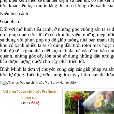
phụ kiện kèm theo sẽ thật tiết kiệm và tiện lợi, có thể kết
tưới khác nếu bạn muốn tăng thêm số lượng cây xanh của
Kiểu tiểu cảnh
Giải pháp:
Đối với mô hình tiểu canh, ở những góc vuông sân ta sẽ 
up , giúp tránh ước lối đi của khuôn viên, những mép tường
sử dụng vòi phun pop up để giúp tường nhà bạn tránh tiế
khu cỏ xanh nhiều ta sẽ sử dụng đầu tưới rotor max hoặc m
360 độ sẽ là giải pháp tiết kiệm tối đa mà vẫn đảm bảo n
quanh, những góc cây lớn ta sẽ sử dụng những đầu tưới g
bảo được lượng nước cho cây phát triển tốt.
Bình Minh
là đơn vị chuyên cung cấp các giải pháp và s
tưới tự động. Liên hệ với chúng tôi ngay hôm nay để đượ
!
Vòi phun Pop up chỉnh góc Pro-Spray
Hunter USA
Giá:
: Liên hệ