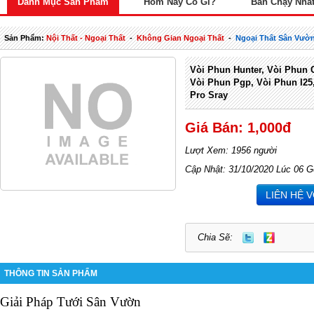
Danh Mục Sản Phẩm
Hôm Nay Có Gì?
Bán Chạy Nhấ
Sản Phẩm:
Nội Thất - Ngoại Thất
-
Không Gian Ngoại Thất
-
Ngoại Thất Sân Vườ
Vòi Phun Hunter, Vòi Phun
Vòi Phun Pgp, Vòi Phun I25
Pro Sray
Giá Bán: 1,000đ
Lượt Xem: 1956 người
Cập Nhật: 31/10/2020 Lúc 06 G
LIÊN HỆ 
Chia Sẽ:
THÔNG TIN SẢN PHẨM
Giải Pháp Tưới Sân Vườn