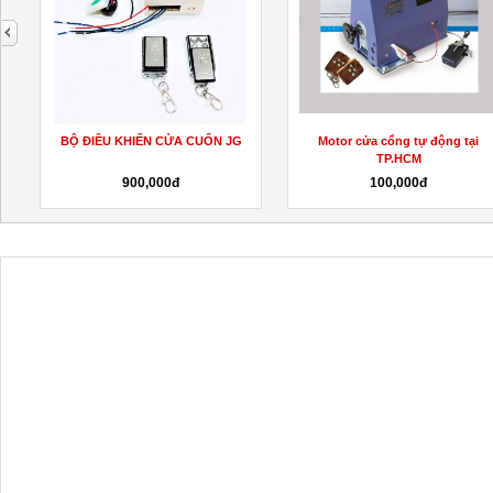
next
ĐIỀU KHIỂN CỬA CUỐN JG
Motor cửa cổng tự động tại
R
TP.HCM
900,000đ
100,000đ