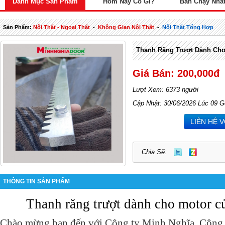
Danh Mục Sản Phẩm
Hôm Nay Có Gì?
Bán Chạy Nhấ
Sản Phẩm:
Nội Thất - Ngoại Thất
-
Không Gian Nội Thất
-
Nội Thất Tổng Hợp
Thanh Răng Trượt Dành Cho
Giá Bán: 200,000đ
Lượt Xem: 6373 người
Cập Nhật: 30/06/2026 Lúc 09 G
LIÊN HỆ 
Chia Sẽ:
THÔNG TIN SẢN PHẨM
Thanh răng trượt dành cho motor c
Chào mừng bạn đến với Công ty Minh Nghĩa. Công 