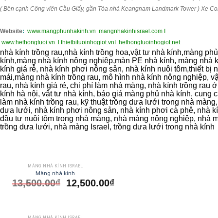
( Bên cạnh Công viên Cầu Giấy, gần Tòa nhà Keangnam Landmark Tower ) Xe Con
Website
:
www.mangphunhakinh.vn
mangnhakinhisrael.com I
www.hethongtuoi.vn
l thietbituoinhogiot.vn
I hethongtuoinhogiot.net
nhà kính trồng rau,nhà kính trồng hoa,vật tư nhà kính,màng p
kính,màng nhà kính nông nghiệp,màn PE nhà kính, màng nhà kí
kính giá rẻ, nhà kính phơi nông sản, nhà kính nuôi tôm,thiết bị 
mái,màng nhà kính trồng rau, mô hình nhà kính nông nghiệp, vật
rau, nhà kính giá rẻ, chi phí làm nhà màng, nhà kính trồng rau 
kính hà nội, vật tư nhà kính, báo giá màng phủ nhà kính, cung c
làm nhà kính trồng rau, kỹ thuật trồng dưa lưới trong nhà màng
dưa lưới, nhà kính phơi nông sản, nhà kính phơi cà phê, nhà kí
đầu tư nuôi tôm trong nhà màng, nhà màng nông nghiệp, nhà m
trồng dưa lưới, nhà màng Israel, trồng dưa lưới trong nhà kính
MÀNG NHÀ KÍNH ISRAEL
Màng nhà kính
13,500.00
₫
12,500.00
₫
MÀNG NHÀ KÍNH ISRAEL