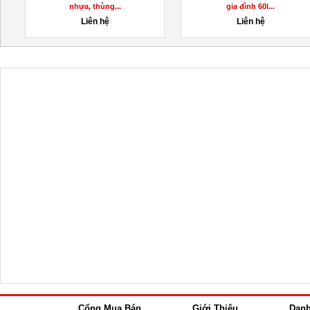
nhựa, thùng...
gia đình 60l...
Liên hệ
Liên hệ
Cổng Mua Bán
Giới Thiệu
Dan