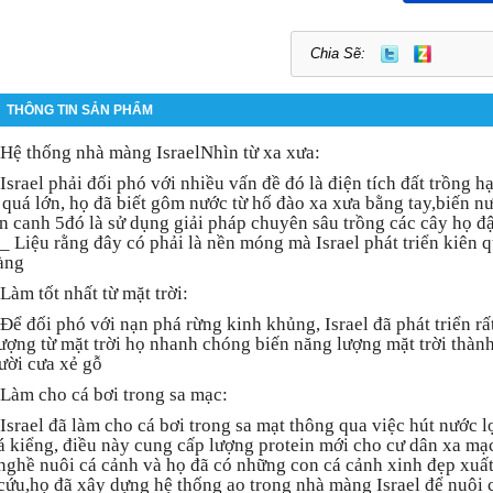
Chia Sẽ:
THÔNG TIN SẢN PHẨM
Hệ thống nhà màng IsraelNhìn từ xa xưa:
Israel phải đối phó với nhiều vấn đề đó là điện tích đất trồng h
 quá lớn, họ đã biết gôm nước từ hố đào xa xưa bằng tay,biến n
ên canh 5đó là sử dụng giải pháp chuyên sâu trồng các cây họ đậu
t_ Liệu rằng đây có phải là nền móng mà Israel phát triển kiên q
àng
Làm tốt nhất từ mặt trời:
Để đối phó với nạn phá rừng kinh khủng, Israel đã phát triển r
ượng từ mặt trời họ nhanh chóng biến năng lượng mặt trời thành
ười cưa xẻ gỗ
Làm cho cá bơi trong sa mạc:
Israel đã làm cho cá bơi trong sa mạt thông qua việc hút nước l
á kiểng, điều này cung cấp lượng protein mới cho cư dân xa mạ
 nghề nuôi cá cảnh và họ đã có những con cá cảnh xinh đẹp xuấ
cứu,họ đã xây dựng hệ thống ao trong nhà màng Israel để nuôi 