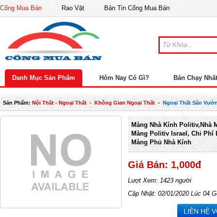
Cổng Mua Bán
Rao Vặt
Bản Tin Cổng Mua Bán
Danh Mục Sản Phẩm
Hôm Nay Có Gì?
Bán Chạy Nhấ
Sản Phẩm:
Nội Thất - Ngoại Thất
-
Không Gian Ngoại Thất
-
Ngoại Thất Sân Vườ
Màng Nhà Kính Politiv,nhà
Màng Politiv Israel, Chi Ph
Màng Phủ Nhà Kính
Giá Bán: 1,000đ
Lượt Xem: 1423 người
Cập Nhật: 02/01/2020 Lúc 04 G
LIÊN HỆ 