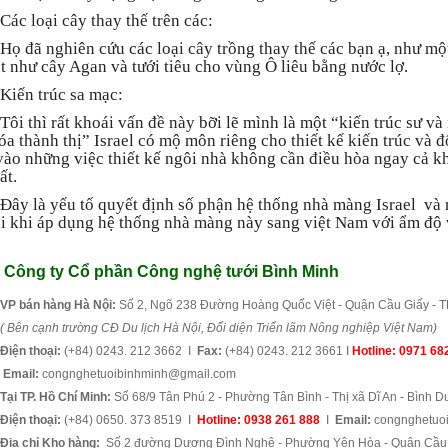
Các loại cây thay thế trên các:
Họ đã nghiên cứu các loại cây trồng thay thế các bạn ạ, như mộ
át như cây Agan và tưới tiêu cho vùng Ô liêu bằng nước lợ.
Kiến trúc sa mạc:
Tôi thì rất khoái vấn đề này bỡi lẽ mình là một “kiến trúc sư và
óa thành thị” Israel có mộ môn riêng cho thiết kế kiến trúc và đ
vào những việc thiết kế ngôi nhà không cần điều hòa ngay cả k
ất.
Đây là yếu tố quyết định số phận hệ thống nhà màng Israel
và 
ại khi áp dụng hệ thống nhà màng này sang việt Nam với ẩm độ 
Công ty Cổ phần Công nghệ tưới Bình Minh
VP bán hàng
Hà Nội:
Số 2, Ngõ 238 Đường Hoàng Quốc Việt - Quận Cầu Giấy - T
( Bên cạnh trường CĐ Du lịch Hà Nội, Đối diện Triển lãm Nông nghiệp Việt Nam)
Điện thoại:
(+84) 0243. 212 3662 I
Fax:
(+84) 0243. 212 3661 I
Hotline:
0971 68
Email:
congnghetuoibinhminh@gmail.com
Tại TP. Hồ Chí Minh:
Số 68/9 Tân Phú 2 - Phường Tân Bình - Thị xã Dĩ An - Bình 
Điện thoại:
(+84) 0650. 373 8519 I
Hotline: 0938 261 888
I
Email:
congnghetuo
Địa chỉ Kho hàng:
Số 2 đường Dương Đình Nghệ - Phường Yên Hòa - Quận Cầu G