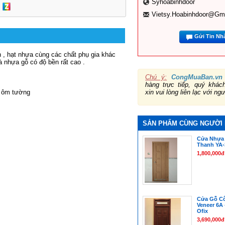
Syhoabinhdoor
Vietsy.hoabinhdoor@gm
Gửi Tin Nh
, hạt nhựa cùng các chất phụ gia khác 
à nhựa gỗ có độ bền rất cao .
Chú ý:
CongMuaBan.vn
hàng trực tiếp, quý khá
xin vui lòng liên lạc với ng
ỉ ôm tường 
SẢN PHẨM CÙNG NGƯỜI
Cửa Nhựa 
Thanh YA-
1,800,000đ
Cửa Gỗ C
Veneer 6A 
Ofix
3,690,000đ