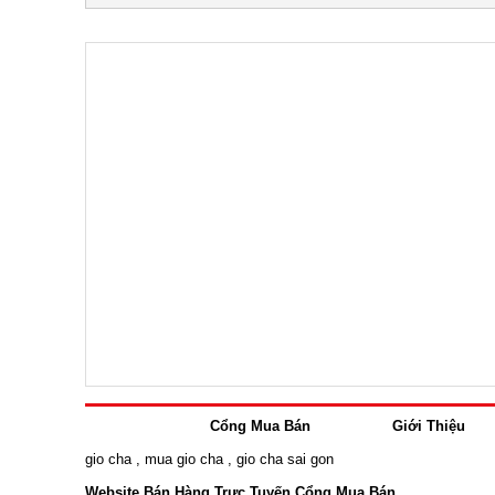
Cổng Mua Bán
Giới Thiệu
gio cha
,
mua gio cha
,
gio cha sai gon
Website Bán Hàng Trực Tuyến Cổng Mua Bán