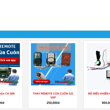
uốn CH S89
THAY REMOTE CỬA CUỐN GÒ
BỘ ĐIỀU KHIỂN
VẤP
00đ
250,000đ
900,0