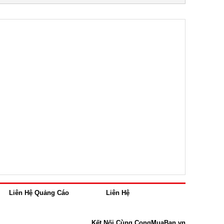
Liên Hệ Quảng Cáo
Liên Hệ
Kết Nối Cùng CongMuaBan.vn