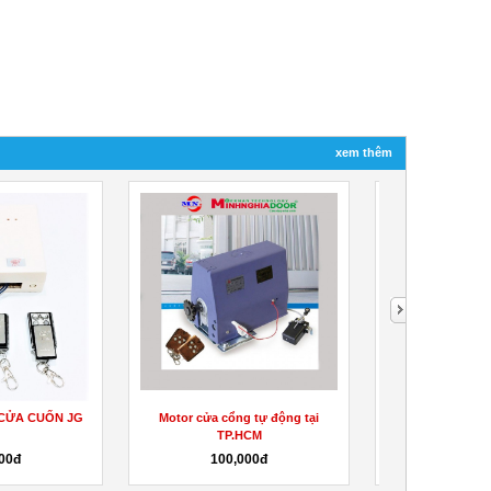
xem thêm
 CỬA CUỐN JG
Motor cửa cổng tự động tại
REMOTE CỬA 
TP.HCM
00đ
100,000đ
250,