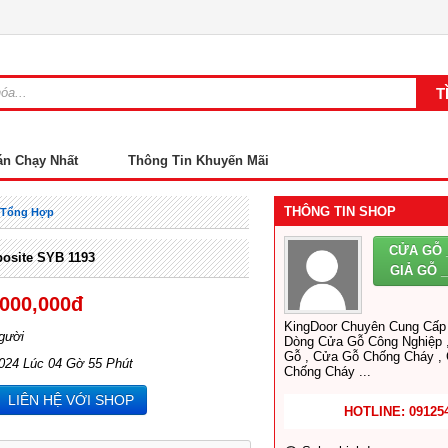
án Chạy Nhất
Thông Tin Khuyến Mãi
THÔNG TIN SHOP
t Tổng Hợp
CỬA GỖ 
osite SYB 1193
GIẢ GỖ 
,000,000đ
KingDoor Chuyên Cung Cấp 
gười
Dòng Cửa Gỗ Công Nghiệp 
Gỗ , Cửa Gỗ Chống Cháy ,
2024 Lúc 04 Gờ 55 Phút
Chống Cháy ...
LIÊN HỆ VỚI SHOP
HOTLINE: 09125