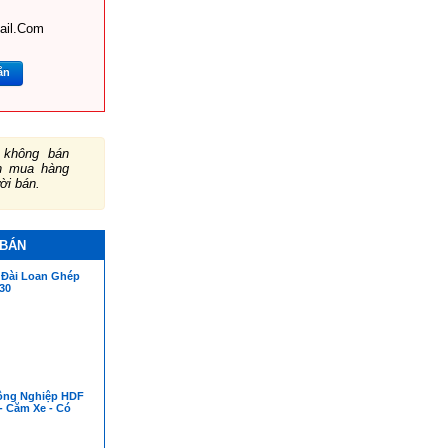
ail.com
ắn
không bán
ch mua hàng
ười bán.
 BÁN
Đài Loan Ghép
30
ông Nghiệp HDF
- Căm Xe - Có