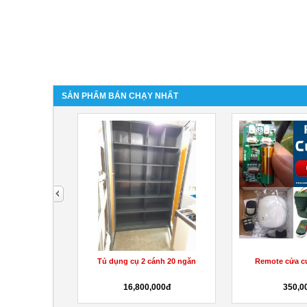
SẢN PHẨM BÁN CHẠY NHẤT
next
ăn chia khay
Tủ dụng cụ 2 cánh 20 ngăn
Remote cửa c
000đ
16,800,000đ
350,0