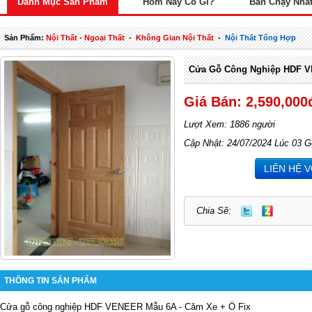
Danh Mục Sản Phẩm
Hôm Nay Có Gì?
Bán Chạy Nhấ
Sản Phẩm:
Nội Thất - Ngoại Thất
-
Không Gian Nội Thất
-
Nội Thất Tổng Hợp
Cửa Gỗ Công Nghiệp HDF 
Giá Bán: 2,590,000
Lượt Xem: 1886 người
Cập Nhật: 24/07/2024 Lúc 03 G
LIÊN HỆ 
Chia Sẽ:
THÔNG TIN SẢN PHẨM
Cửa gỗ công nghiệp HDF VENEER Mẫu 6A - Căm Xe + Ô Fix