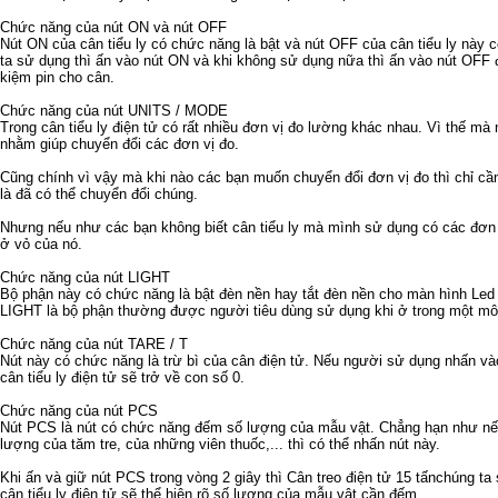
Chức năng của nút ON và nút OFF
Nút ON của cân tiểu ly có chức năng là bật và nút OFF của cân tiểu ly này c
ta sử dụng thì ấn vào nút ON và khi không sử dụng nữa thì ấn vào nút OFF để
kiệm pin cho cân.
Chức năng của nút UNITS / MODE
Trong cân tiểu ly điện tử có rất nhiều đơn vị đo lường khác nhau. Vì thế mà n
nhằm giúp chuyển đổi các đơn vị đo.
Cũng chính vì vậy mà khi nào các bạn muốn chuyển đổi đơn vị đo thì chỉ 
là đã có thể chuyển đổi chúng.
Nhưng nếu như các bạn không biết cân tiểu ly mà mình sử dụng có các đơn v
ở vỏ của nó.
Chức năng của nút LIGHT
Bộ phận này có chức năng là bật đèn nền hay tắt đèn nền cho màn hình Led c
LIGHT là bộ phận thường được người tiêu dùng sử dụng khi ở trong một môi
Chức năng của nút TARE / T
Nút này có chức năng là trừ bì của cân điện tử. Nếu người sử dụng nhấn vào
cân tiểu ly điện tử sẽ trở về con số 0.
Chức năng của nút PCS
Nút PCS là nút có chức năng đếm số lượng của mẫu vật. Chẳng hạn như n
lượng của tăm tre, của những viên thuốc,... thì có thể nhấn nút này.
Khi ấn và giữ nút PCS trong vòng 2 giây thì
Cân treo điện tử 15 tấn
chúng ta 
cân tiểu ly điện tử sẽ thể hiện rõ số lượng của mẫu vật cần đếm.