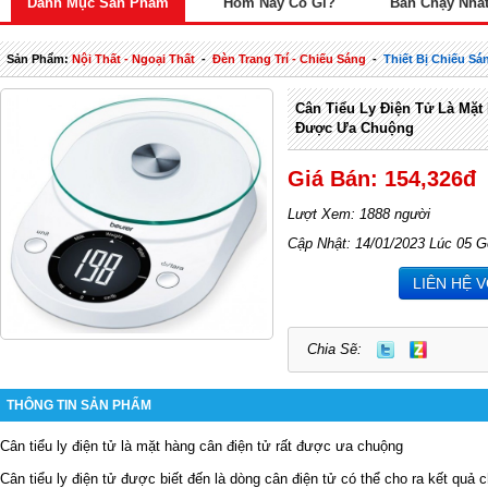
Danh Mục Sản Phẩm
Hôm Nay Có Gì?
Bán Chạy Nhấ
Sản Phẩm:
Nội Thất - Ngoại Thất
-
Đèn Trang Trí - Chiếu Sáng
-
Thiết Bị Chiếu Sá
Cân Tiểu Ly Điện Tử Là Mặt
Được Ưa Chuộng
Giá Bán: 154,326đ
Lượt Xem: 1888 người
Cập Nhật: 14/01/2023 Lúc 05 G
LIÊN HỆ 
Chia Sẽ:
THÔNG TIN SẢN PHẨM
Cân tiểu ly điện tử là mặt hàng cân điện tử rất được ưa chuộng
Cân tiểu ly điện tử được biết đến là dòng cân điện tử có thể cho ra kết quả