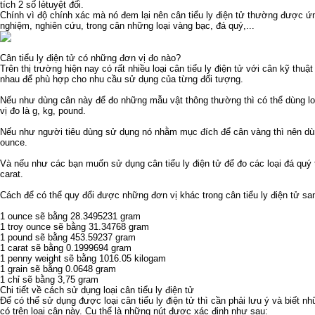
tích 2 số lẻ
tuyệt đối.
Chính vì độ chính xác mà nó đem lại nên cân tiểu ly điện tử thường được 
nghiệm, nghiên cứu, trong cân những loại vàng bạc, đá quý,...
Cân tiểu ly điện tử có những đơn vị đo nào?
Trên thị trường hiện nay có rất nhiều loại cân tiểu ly điện tử với
cân kỹ thuật 
nhau để phù hợp cho nhu cầu sử dụng của từng đối tượng.
Nếu như dùng cân này để đo những mẫu vật thông thường thì có thể dùng loại
vị đo là g, kg, pound.
Nếu như người tiêu dùng sử dụng nó nhằm mục đích để cân vàng thì nên dùng
ounce.
Và nếu như các bạn muốn sử dụng cân tiểu ly điện tử để đo các loại đá quý t
carat.
Cách để có thể quy đổi được những đơn vị khác trong cân tiểu ly điện tử sa
1 ounce sẽ bằng 28.3495231 gram
1 troy ounce sẽ bằng 31.34768 gram
1 pound sẽ bằng 453.59237 gram
1 carat sẽ bằng 0.1999694 gram
1 penny weight sẽ bằng 1016.05 kilogam
1 grain sẽ bằng 0.0648 gram
1 chỉ sẽ bằng 3,75 gram
Chi tiết về cách sử dụng loại cân tiểu ly điện tử
Để có thể sử dụng được loại cân tiểu ly điện tử thì cần phải lưu ý và biết 
có trên loại cân này. Cụ thể là những nút được xác định như sau: