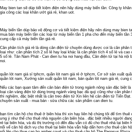
May bien tan
sẽ dúp tiết kiệm điện nên hãy dùng
máy biến tần
: Công ty
khăn
gia công các loại
khăn ướt giá rẻ
,
khan uot
.
Máy biến tần
dúp bảo vệ động cơ và tiết kiệm điện hãy nên dùng
may bien t
mua bán máy biến tần
các loại từ
máy biến tần 1 pha
cho đến
máy biến tần 
cung cấp cả
máy biến tần giá rẻ
.
Cân phân tích giá rẻ
là dòng cân điện tử chuyên dùng được coi là
cân phân t
loại như:
cân phân tích 2 số lẻ
hay loại khác là
cân phân tích 4 số lẻ
và cao c
5 số lẻ
. Tân Nam Phát -
Can dien tu ha noi
hang đầu,
Cân điện tử tại hà nội
b
noi
.
quần lót nam giá sỉ tphcm
,
quần lót nam giá rẻ ở tphcm
,
Cơ sở sản xuất quầ
quần lót nam
,
Xưởng sản xuất quần lót nam
,
bán quần lót nam giá rẻ
,
cung c
Nếu các bạn quan tâm đến
cân bàn điện tử
trong ngành nông sản đặc biệt là
loại
cân vàng điện tử
dùng trong ngành vàng bạc đá quý cũng như
cân phân 
thì nghiệm, đặc biệt nhất là
cân treo điện tử
Xin liên hệ
cân điện tử
Tiến Đạt.
chuyên sản xuất - mua bán - sửa chữa các sản phẩm
can dien tu
.
bạn tìm
căn hộ cho thuê ở biên hòa
thì xin hạy liên hệ chúng tôi để tìm
thuê 
ưng ý như thể
cho thuê nhà nguyên căn biên hòa
. đặc biệt nhiều người đan
rẻ tại biên hòa
, và dù thị trường có đến đâu vẫn có đủ
cho thuê nhà tại biên 
nổi vể
căn hộ dịch vụ cho thuê tại biên hòa
vẫn hấp dẩn hơn
cho thuê căn hộ
nổi lên
cho thue can ho amber court
và
cho thuê căn hộ The Pegasus Plaza
.