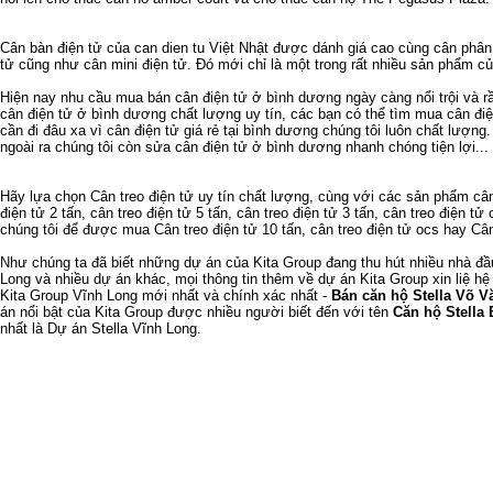
Cân bàn điện tử
của
can dien tu
Việt Nhật được dánh giá cao cùng
cân phân 
tử
cũng như
cân mini điện tử
. Đó mới chỉ là một trong rất nhiều sản phẩm c
Hiện nay nhu cầu
mua bán cân điện tử ở bình dương
ngày càng nổi trội và 
cân điện tử ở bình dương
chất lượng uy tín, các bạn có thể tìm mua
cân đi
cần đi đâu xa vì
cân điện tử giá rẻ tại bình dương
chúng tôi luôn chất lượng
ngoài ra chúng tôi còn
sửa cân điện tử ở bình dương
nhanh chóng tiện lợi...
Hãy lựa chọn
Cân treo điện tử
uy tín chất lượng, cùng với các sản phẩm
cân
điện tử 2 tấn
,
cân treo điện tử 5 tấn
,
cân treo điện tử 3 tấn
,
cân treo điện tử 
chúng tôi để được mua
Cân treo điện tử 10 tấn
,
cân treo điện tử ocs
hay
Cân
Như chúng ta đã biết
những dự án của Kita Group
đang thu hút nhiều nhà đ
Long
và nhiều dự án khác, mọi thông tin thêm về
dự án Kita Group
xin liệ hệ
Kita Group Vĩnh Long
mới nhất và chính xác nhất -
Bán căn hộ Stella Võ V
án nổi bật của Kita Group được nhiều người biết đến với tên
Căn hộ Stella 
nhất là
Dự án Stella Vĩnh Long
.