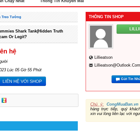
án Chạy Nhất
Thông Tin Khuyến Mãi
THÔNG TIN SHOP
 Treo Tường
LILL
ummies Shark Tank(Hidden Truth
Scam Or Legit?
iên hệ
Lillieatson
gười
Lillieatson@outlook.co
2023 Lúc 05 Gờ 55 Phút
Gửi Tin Nh
LIÊN HỆ VỚI SHOP
Chú ý:
CongMuaBan.vn
hàng trực tiếp, quý khá
xin vui lòng liên lạc với ng