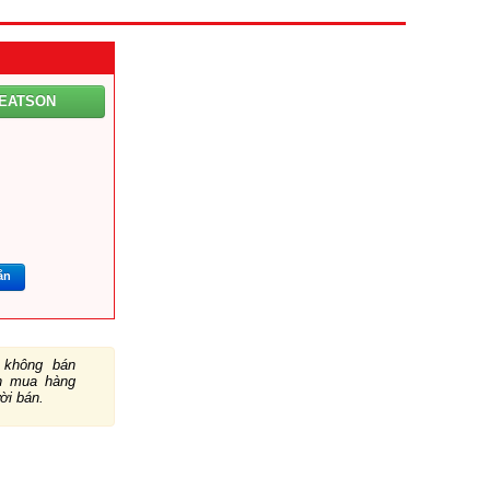
IEATSON
m
ắn
không bán
ch mua hàng
ười bán.