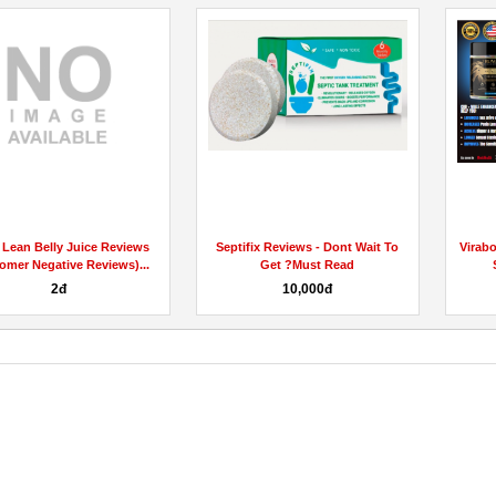
nhancement For
Alpilean Diet Pill - Price, Benefits,
13 Fool-Proof Tip
, Price,...
Side Effects,...
Bioscience C
đ
445đ
Liên