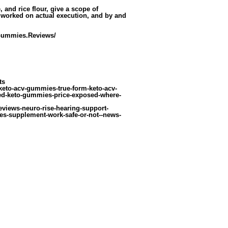
, and rice flour, give a scope of
 worked on actual execution, and by and
Gummies.Reviews/
ts
keto-acv-gummies-true-form-keto-acv-
ed-keto-gummies-price-exposed-where-
eviews-neuro-rise-hearing-support-
oes-supplement-work-safe-or-not--news-