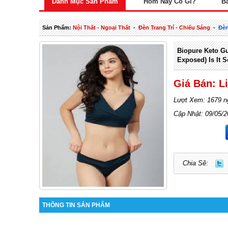
Danh Mục Sản Phẩm
Hôm Nay Có Gì?
B
Sản Phẩm:
Nội Thất - Ngoại Thất
-
Đèn Trang Trí - Chiếu Sáng
-
Đèn
Biopure Keto G
Exposed) Is It 
Giá Bán: L
Lượt Xem: 1679 n
Cập Nhật: 09/05/
Chia Sẽ:
THÔNG TIN SẢN PHẨM