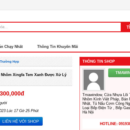
án Chạy Nhất
Thông Tin Khuyến Mãi
THÔNG TIN SHOP
t Trường Hợp
TMAWI
a Nhôm Xingfa Tem Xanh Được Xử Lý
,300,000đ
Tmawindow, Cửa Nhựa Lõi 
Nhôm Kính Việt Pháp, Bán 
gười
Nhật, Tủ Nấu Cơm Công Ng
Loại Bếp Điện Từ , Bếp Gas
2023 Lúc 17 Gờ 25 Phút
Hà Nội
LIÊN HỆ VỚI SHOP
HOTLINE: 09193