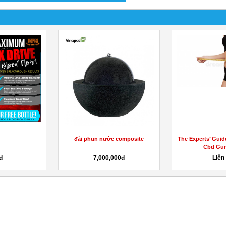
e Microsoft AI-102
https://2nd-lyfe-keto-acv-
Impact G
ons with Expertly
gummies-1.jimdosite.com/
(US) Scam
Designed...
Liên hệ
Liên hệ