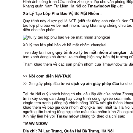
Hình ảnh công trình Cửa nhôm zhongkai lắp cho văn phòng
Bếp
Khang quận Nam Từ Liêm Hà Nội do
Tmawindow
lắp đặt
Xử Lý Tạo Lớp Phủ Bảo Vệ Bề Mặt Nhôm :
Quy trình này được gọi là NCP (viết tắt tiếng anh của từ Non 
tạo lớp phủ bảo vệ bề mặt nhôm, tăng khả năng chống chịu tác
điện cho sản phẩm.
Xử lý tạo lớp phủ bảo vệ bề mặt nhôm zhongkai
Trên đây là những
quy trình xử lý bề mặt nhôm zhongkai
, d
tem xanh đang khá được ưa chuộng hiện nay trên thị trường 
Tham khảo thêm về các sản phẩm nhôm của Tmawindow tại đâ
>>
Nồi cơm điện NW-TA10
>> Xin giấy phép đầu tư và
dịch vụ xin giấy phép đầu tư
cho 
Tại Hà Nội quý khách hàng có nhu cầu lắp đặt cửa nhôm Zhong
trình xây dựng dân dụng hay công trình công nghiệp của mình,
xingfa tem xanh ) đồng bộ chính hãng 100% với giá thành khuy
khảo thêm về báo giá cửa nhôm Zhongkai mới nhất tại Hà Nội v
ngưỡng tận hưởng tổng hợp các mẫu cửa nhôm kính Zhongkai c
Xin hãy liên hệ với
Tmawindow
chúng tôi theo địa chỉ sau:
TMAWINDOW
Địa chỉ: 74 Lạc Trung, Quận Hai Bà Trưng, Hà Nội