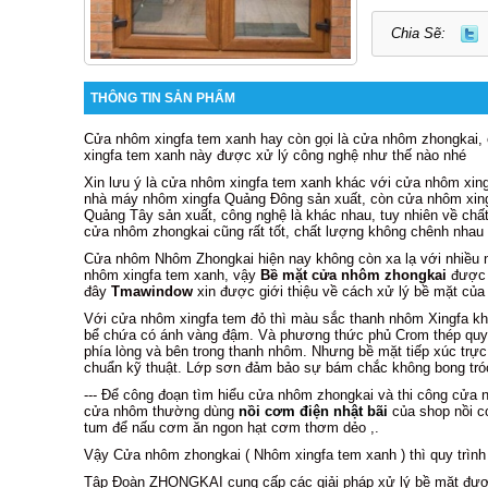
Chia Sẽ:
THÔNG TIN SẢN PHẨM
Cửa nhôm xingfa tem xanh hay còn gọi là cửa nhôm zhongkai
xingfa tem xanh này được xử lý công nghệ như thế nào nhé
Xin lưu ý là cửa nhôm xingfa tem xanh khác với cửa nhôm xing
nhà máy nhôm xingfa Quảng Đông sản xuất, còn cửa nhôm xing
Quảng Tây sản xuất, công nghệ là khác nhau, tuy nhiên về chấ
cửa nhôm zhongkai cũng rất tốt, chất lượng không chênh nhau 
Cửa nhôm Nhôm Zhongkai hiện nay không còn xa lạ với nhiều n
nhôm xingfa tem xanh, vậy
Bề mặt cửa nhôm zhongkai
được x
đây
Tmawindow
xin được giới thiệu về cách xử lý bề mặt của
Với cửa nhôm xingfa tem đỏ thì màu sắc thanh nhôm Xingfa k
bể chứa có ánh vàng đậm. Và phương thức phủ Crom thép quy
phía lòng và bên trong thanh nhôm. Nhưng bề mặt tiếp xúc trực
chuẩn kỹ thuật. Lớp sơn đảm bảo sự bám chắc không bong tr
--- Để công đoạn tìm hiểu cửa nhôm zhongkai và thi công cửa 
cửa nhôm thường dùng
nồi cơm điện nhật bãi
của shop nồi c
tum để nấu cơm ăn ngon hạt cơm thơm dẻo ,.
Vậy Cửa nhôm zhongkai ( Nhôm xingfa tem xanh ) thì quy trình 
Tập Đoàn ZHONGKAI cung cấp các giải pháp xử lý bề mặt được 