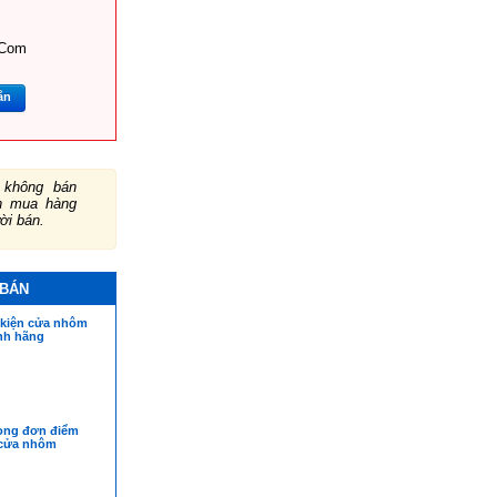
.com
ắn
không bán
ch mua hàng
ười bán.
 BÁN
 kiện cửa nhôm
ính hãng
ong đơn điểm
 cửa nhôm