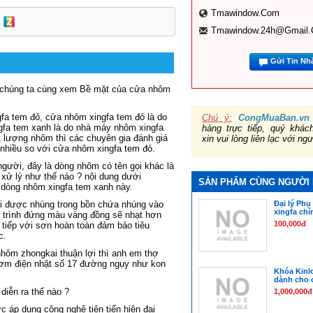
Tmawindow.com
Tmawindow.24h@gmail
Gửi Tin Nh
, chúng ta cùng xem Bề mặt của cửa nhôm
fa tem đỏ, cửa nhôm xingfa tem đỏ là do
Chú ý:
CongMuaBan.vn
fa tem xanh là do nhà máy nhôm xingfa
hàng trực tiếp, quý khá
t lượng nhôm thì các chuyên gia đánh giá
xin vui lòng liên lạc với ng
nhiều so với cửa nhôm xingfa tem đỏ.
gười, đây là dòng nhôm có tên gọi khác là
ử lý như thế nào ? nội dung dưới
SẢN PHẨM CÙNG NGƯỜI
 dòng nhôm xingfa tem xanh này.
Đại lý Phụ
hi được nhúng trong bồn chứa nhúng vào
xingfa ch
 trình đứng màu vàng đồng sẽ nhạt hơn
100,000đ
 tiếp với sơn hoàn toàn đảm bảo tiêu
óc.
nhôm zhongkai thuận lợi thì anh em thợ
ơm điện nhật số 17 đường ngụy như kon
Khóa Kinl
dành cho
diễn ra thế nào ?
1,000,000đ
áp dụng công nghệ tiên tiến hiện đại