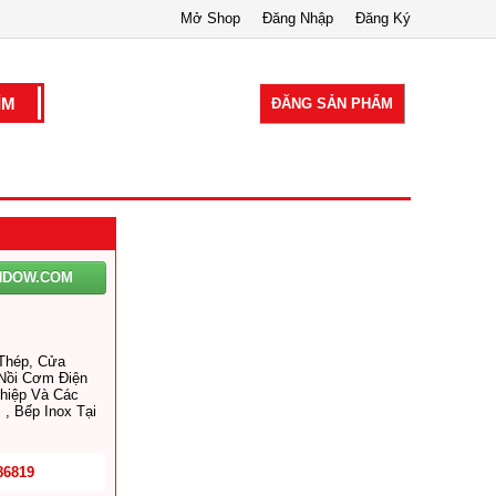
Mở Shop
Đăng Nhập
Đăng Ký
ĐĂNG SẢN PHẨM
NDOW.COM
Thép, Cửa
Nồi Cơm Điện
hiệp Và Các
 , Bếp Inox Tại
86819