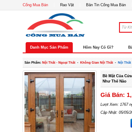
Cổng Mua Bán
Rao Vặt
Bản Tin Cổng Mua Bán
Danh Mục Sản Phẩm
Hôm Nay Có Gì?
B
Sản Phẩm:
Nội Thất - Ngoại Thất
-
Không Gian Nội Thất
-
Nội Thấ
Bề Mặt Của Cử
Như Thế Nào
Giá Bán: 1
Lượt Xem: 1767 n
Cập Nhật: 05/05/