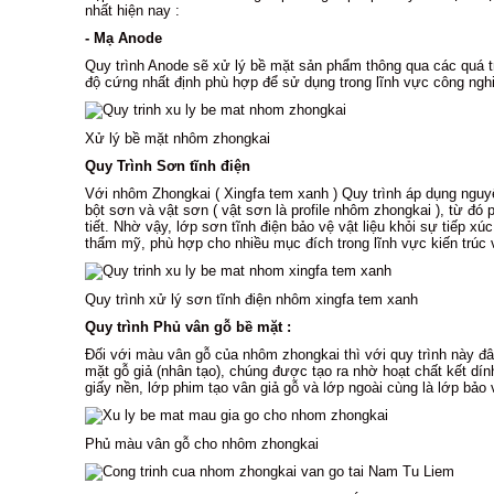
nhất hiện nay :
- Mạ Anode
Quy trình Anode sẽ xử lý bề mặt sản phẩm thông qua các quá tr
độ cứng nhất định phù hợp để sử dụng trong lĩnh vực công ngh
Xử lý bề mặt nhôm zhongkai
Quy Trình Sơn tĩnh điện
Với nhôm Zhongkai ( Xingfa tem xanh ) Quy trình áp dụng nguyê
bột sơn và vật sơn ( vật sơn là profile nhôm zhongkai ), từ đó 
tiết. Nhờ vậy, lớp sơn tĩnh điện bảo vệ vật liệu khỏi sự tiếp xúc
thẩm mỹ, phù hợp cho nhiều mục đích trong lĩnh vực kiến trúc 
Quy trình xử lý sơn tĩnh điện nhôm xingfa tem xanh
Quy trình Phủ vân gỗ bề mặt :
Đối với màu vân gỗ của nhôm zhongkai thì với quy trình này đây
mặt gỗ giả (nhân tạo), chúng được tạo ra nhờ hoạt chất kết dín
giấy nền, lớp phim tạo vân giả gỗ và lớp ngoài cùng là lớp bảo 
Phủ màu vân gỗ cho nhôm zhongkai