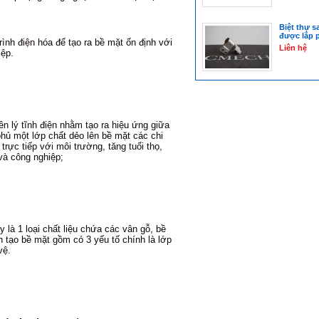
Biệt thự s
được lắp 
ình điện hóa để tạo ra bề mặt ổn định với
Liên hệ
iệp.
n lý tĩnh điện nhằm tạo ra hiệu ứng giữa
phủ một lớp chất dẻo lên bề mặt các chi
 trực tiếp với môi trường, tăng tuổi thọ,
và công nghiệp;
 là 1 loại chất liệu chứa các vân gỗ, bề
h tạo bề mặt gồm có 3 yếu tố chính là lớp
vệ.