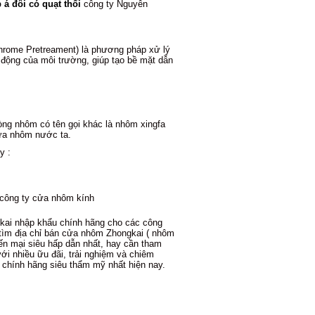
 á đôi có quạt thổi
công ty Nguyên
Chrome Pretreament) là phương pháp xử lý
 động của môi trường, giúp tạo bề mặt dẫn
òng nhôm có tên gọi khác là nhôm xingfa
cửa nhôm nước ta.
y :
công ty cửa nhôm kính
kai nhập khẩu chính hãng cho các công
 tìm địa chỉ bán cửa nhôm Zhongkai ( nhôm
ến mại siêu hấp dẫn nhất, hay cần tham
ới nhiều ữu đãi, trải nghiệm và chiêm
hính hãng siêu thẩm mỹ nhất hiện nay.