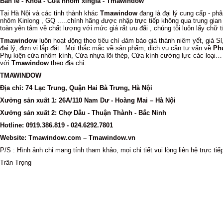
Bản lề - Khóa - Cửa nhôm xingfa - Tmawindow
Tại Hà Nội và các tỉnh thành khác
Tmawindow
đang là đại lý cung cấp - phâ
nhôm Kinlong , GQ .....chính hãng được nhập trực tiếp không qua trung gian
toàn yên tâm về chất lượng với mức giá rất ưu đãi , chúng tôi luôn lấy chữ 
Tmawindow
luôn hoạt động theo tiêu chí đảm bảo giá thành niêm yết, giá S
đại lý, đơn vị lắp đặt. Mọi thắc mắc về sản phẩm, dịch vụ cần tư vấn về
Ph
Phụ kiện cửa nhôm kính, Cửa nhựa lõi thép, Cửa kính cường lực các loại… xi
với
Tmawindow
theo địa chỉ:
TMAWINDOW
Địa chỉ: 74 Lạc Trung, Quận Hai Bà Trưng, Hà Nội
Xưởng sản xuất 1: 26A/110 Nam Dư - Hoàng Mai – Hà Nội
Xưởng sản xuất 2: Chợ Dâu - Thuận Thành - Bắc Ninh
Hotline: 0919.386.819 - 024.6292.7801
Website: Tmawindow.com – Tmawindow.vn
P/S : Hình ảnh chỉ mang tính tham khảo, mọi chi tiết vui lòng liên hệ trực t
Trân Trọng