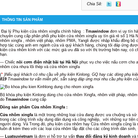
Chia Sẽ:
THÔNG TIN SẢN PHẨM
Đại lý Phụ kiện cửa nhôm xingfa chính hãng :
Tmawindow
đơn vị uy tín h
chuyên cung cấp phân phối phụ kiện cửa nhôm xingfa uy tín giá rẻ số 1 Hà Nộ
nhôm xingfa , nhôm việt pháp, nhôm PMA, Yangli được nhập khẩu đồng bộ c
hợp tác cùng anh em ngành cửa và quý khách hàng, chúng tôi đáp ứng được
kiện cửa nhôm kính với các mức giá ưu đãi so với thị trường hiện nay, có c
hạn.
--- Chiếc
nồi cơm điện nhật bãi tại Hà Nội
phục vụ cho việc nấu cơm cho a
nhôm cửa nhựa lõi thép và cửa nhôm xingfa
(
*
)Nếu quý khách có nhu cầu về phụ kiện Kinlong, GQ hay các dòng phụ kiệ
819
Tmawindow tư vấn miễn phí, sẵn sàng đáp ứng mọi nhu cầu phụ kiện củ
Bộ khóa phụ kiện Kinlong dùng cho cửa nhôm Xingfa, nhôm việt pháp, nhôm 
do
Tmawindow
cung cấp
Dòng sản phẩm Cửa nhôm Xingfa :
Cửa nhôm xingfa
là một trong những loại cửa đang được ưa chuộng và sử 
trong các công trình xây dụng dân dụng và công nghiệp, với những sự tiện 
người dùng. Và Trong đó, phụ kiện cửa nhôm hay Cửa nhôm xingfa cũng là m
luôn đi kèm theo với các loại cửa nhôm lắp đặt cho các công trình dân sinh, 
---
Luatsuvietnam
là đơn vị hỗ trợ tư vấn
thay đổi đăng ký kinh doanh
và 