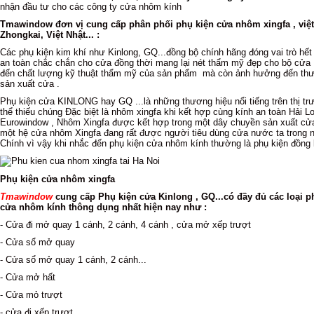
nhận đầu tư cho các công ty cửa nhôm kính
Tmawindow đơn vị cung cấp phân phối phụ kiện cửa nhôm xingfa , việt
Zhongkai, Việt Nhật... :
Các phụ kiện kim khí như Kinlong, GQ...đồng bộ chính hãng đóng vai trò hế
an toàn chắc chắn cho cửa đồng thời mang lại nét thẩm mỹ đẹp cho bộ cử
đến chất lượng kỹ thuật thẩm mỹ của sản phẩm mà còn ảnh hưởng đến thư
sản xuất cửa .
Phụ kiện cửa KINLONG hay GQ ...là những thương hiệu nổi tiếng trên thị trư
thể thiếu chúng Đặc biệt là nhôm xingfa khi kết hợp cùng kính an toàn Hải 
Eurowindow , Nhôm Xingfa được kết hợp trong một dây chuyền sản xuất cửa
một hệ cửa nhôm Xingfa đang rất được người tiêu dùng cửa nước ta trong
Chính vì vậy khi nhắc đến phụ kiện cửa nhôm kính thường là phụ kiện đồng b
Phụ kiện cửa nhôm xingfa
Tmawindow
cung cấp Phụ kiện cửa Kinlong , GQ...có đầy đủ các loại ph
cửa nhôm kính thông dụng nhất hiện nay như :
- Cửa đi mở quay 1 cánh, 2 cánh, 4 cánh , cửa mở xếp trượt
- Cửa sổ mở quay
- Cửa sổ mở quay 1 cánh, 2 cánh...
- Cửa mở hất
- Cửa mỏ trượt
- cửa đi xếp trượt