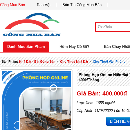
Cổng Mua Bán
Rao Vặt
Bản Tin Cổng Mua Bán
Danh Mục Sản Phẩm
Hôm Nay Có Gì?
Bán Chạy Nhấ
Sản Phẩm:
Nhà Đất - Bất Động Sản
-
Cho Thuê Nhà Đất
-
Cho Thuê Văn Phòng
Phòng Họp Online Hiện Đại T
400k/tháng
Giá Bán: 400,000đ
Lượt Xem: 1655 người
Cập Nhật: 11/05/2022 Lúc 10 G
LIÊN HỆ 