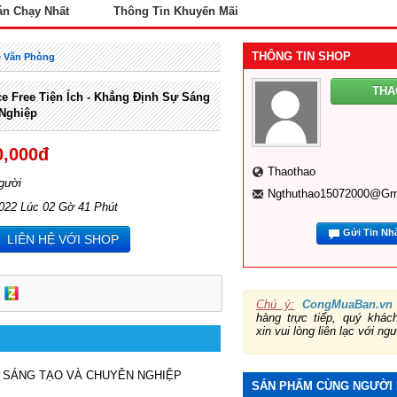
án Chạy Nhất
Thông Tin Khuyến Mãi
THÔNG TIN SHOP
 Văn Phòng
TH
e Free Tiện Ích - Khẳng Định Sự Sáng
Nghiệp
0,000đ
Thaothao
gười
Ngthuthao15072000@gm
2022 Lúc 02 Gờ 41 Phút
Gửi Tin Nh
LIÊN HỆ VỚI SHOP
Chú ý:
CongMuaBan.vn
hàng trực tiếp, quý khá
xin vui lòng liên lạc với ng
Ự SÁNG TẠO VÀ CHUYÊN NGHIỆP

SẢN PHẨM CÙNG NGƯỜI