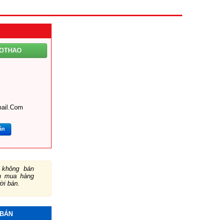
AOTHAO
ail.com
ắn
không bán
ch mua hàng
ười bán.
 BÁN