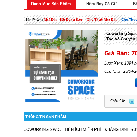
Danh Mục Sản Phẩm
Hôm Nay Có Gì?
B
Sản Phẩm:
Nhà Đất - Bất Động Sản
-
Cho Thuê Nhà Đất
-
Cho Thuê
Coworking Spac
Tạo Và Chuyên 
Giá Bán: 7
Lượt Xem: 1394 n
Cập Nhật: 25/04/
Chia Sẽ:
THÔNG TIN SẢN PHẨM
COWORKING SPACE TIỆN ÍCH MIỄN PHÍ - KHẲNG ĐỊNH S
—-----------------
