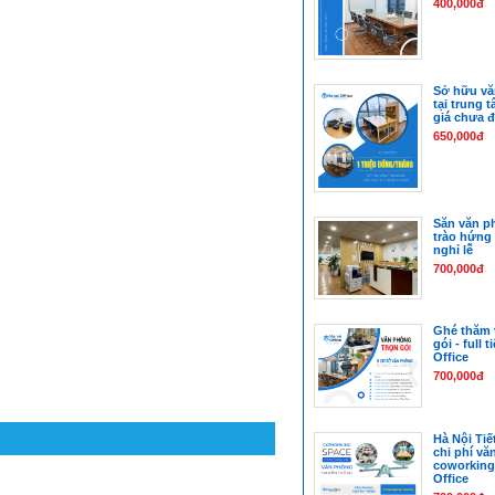
400,000đ
Sở hữu vă
tại trung 
giá chưa đ
650,000đ
Săn văn ph
trào hứng 
nghỉ lễ
700,000đ
Ghé thăm 
gói - full 
Office
700,000đ
Hà Nội Tiế
chi phí vă
coworking
Office