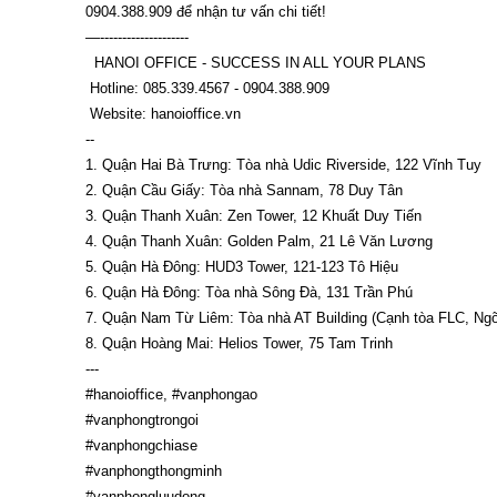
0904.388.909 để nhận tư vấn chi tiết!

—--------------------

  HANOI OFFICE - SUCCESS IN ALL YOUR PLANS 

 Hotline: 085.339.4567 - 0904.388.909                                                                                                                                                                                                                                                                                                                                                                                                                                                                                                                                                                                                                                                                                                                                                                                                                                                                                                                                                                                                                                                                                                                                                                                                                                                                                                                                                                                                                                                                                                                                                                                                                                                                                                                                                                                                   

 Website: hanoioffice.vn

--

1. Quận Hai Bà Trưng: Tòa nhà Udic Riverside, 122 Vĩnh Tuy

2. Quận Cầu Giấy: Tòa nhà Sannam, 78 Duy Tân

3. Quận Thanh Xuân: Zen Tower, 12 Khuất Duy Tiến

4. Quận Thanh Xuân: Golden Palm, 21 Lê Văn Lương

5. Quận Hà Đông: HUD3 Tower, 121-123 Tô Hiệu

6. Quận Hà Đông: Tòa nhà Sông Đà, 131 Trần Phú

7. Quận Nam Từ Liêm: Tòa nhà AT Building (Cạnh tòa FLC, Ngõ
8. Quận Hoàng Mai: Helios Tower, 75 Tam Trinh

---

#hanoioffice, #vanphongao

#vanphongtrongoi

#vanphongchiase

#vanphongthongminh

#vanphongluudong
