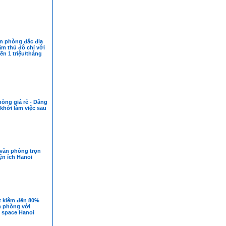
n phòng đắc địa
tâm thủ đô chỉ với
ến 1 triệu/tháng
òng giá rẻ - Dâng
khởi làm việc sau
văn phòng trọn
tiện ích Hanoi
t kiệm đến 80%
n phòng với
 space Hanoi