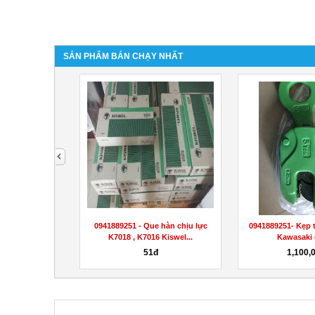
SẢN PHẨM BÁN CHẠY NHẤT
next
g cấp kẹp tôn
0941889251 - Que hàn chịu lực
0941889251- Kẹp 
awasaki...
K7018 , K7016 Kiswel...
Kawasaki g
000đ
51đ
1,100,