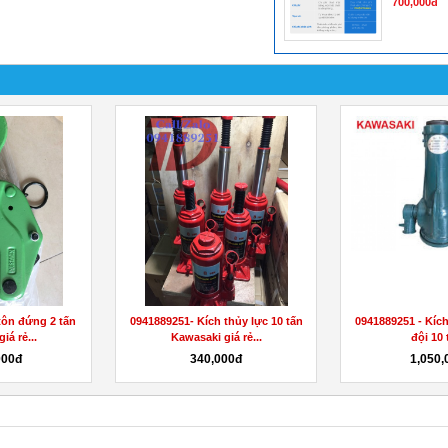
700,000đ
tôn đứng 2 tấn
0941889251- Kích thủy lực 10 tấn
0941889251 - Kích
iá rẻ...
Kawasaki giá rẻ...
đội 10 
000đ
340,000đ
1,050,