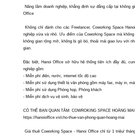
 Nâng tầm doanh nghiệp, khẳng định sự đẳng cấp tại không gian sáng tạo của Coworking Space - Hanoi 
Office 

 Không chỉ dành cho các Freelancer, Coworking Space Hanoi Office còn là lựa chọn của nhiều doanh 
nghiệp vừa và nhỏ. Ưu điểm của Coworking Space mà không 
không gian rộng mở, không bị gò bó, thoải mái giao lưu với n
gian. 

Đặc biệt, Hanoi Office sở hữu hệ thống tiện ích đầy đủ, cu
nghiệp gồm:

️- Miễn phí điện, nước, internet tốc độ cao

️- Miễn phí sử dụng thiết bị văn phòng gồm máy fax, máy in, máy
️- Miễn phí sử dụng Phòng họp, Phòng khách

️- Miễn phí dịch vụ vệ sinh, bảo vệ

CÓ THỂ BẠN QUAN TÂM: COWROKING SPACE HOÀNG MAI 
https://hanoioffice.vn/cho-thue-van-phong-quan-hoang-mai

 Giá thuê Coworking Space - Hanoi Office chỉ từ 1 triệu/ tháng. Vui lòng gọi đến Hotline: 085.339.4567 - 