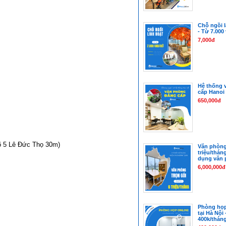
Chỗ ngồi l
- Từ 7.000
7,000đ
Hệ thống 
cấp Hanoi 
650,000đ
 5 Lê Đức Thọ 30m)

Văn phòng 
triệu/thán
dụng văn 
6,000,000đ
Phòng họp 
tại Hà Nội 
400k/thán