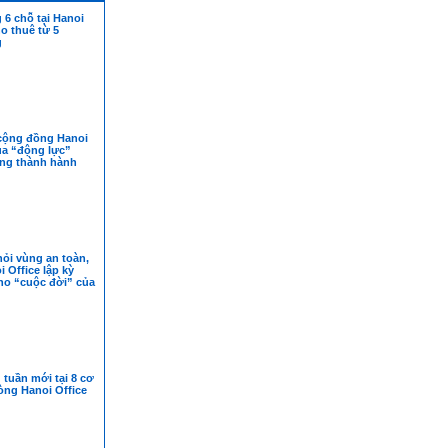
6 chỗ tại Hanoi
ho thuê từ 5
g
cộng đồng Hanoi
ua “động lực”
ởng thành hành
ỏi vùng an toàn,
 Office lập kỳ
ho “cuộc đời” của
tuần mới tại 8 cơ
òng Hanoi Office