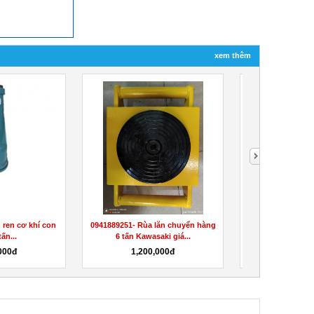
xem thêm
 ren cơ khí con
0941889251- Rùa lăn chuyển hàng
0941889251- Kí
tấn...
6 tấn Kawasaki giá...
Kawasaki bảo 
000đ
1,200,000đ
3,600