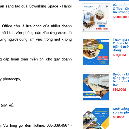
Văn phòng 
Office - C
triệu/thán
5,000,000đ
mô hình văn phòng nào đáp ứng được là 
hững người cùng làm việc trong một không 
Tham gia 
Office - M
biến ý tư
động
650,000đ
ng cấp hoàn toàn miễn phí cho quý doanh 
Bước ra kh
cùng Hanoi
 photocopy,...

tích mới c
bạn
650,000đ
GIÁ RẺ

Khởi động 
sở văn ph
65,000đ