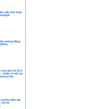
àm việc linh hoạt
 vnđ/giờ
văn phòng đẳng
Office
trọn gói chỉ từ 6
g - nhận cơ hội sử
phòng free
online hiện đại
- Chỉ từ
g