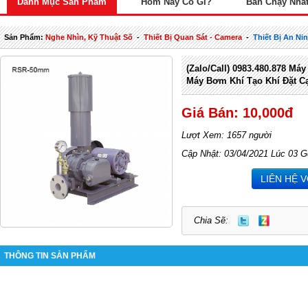
Danh Mục Sản Phẩm
Hôm Nay Có Gì?
Bán Chạy Nhấ
Sản Phẩm:
Nghe Nhìn, Kỹ Thuật Số
-
Thiết Bị Quan Sát - Camera
-
Thiết Bị An Ni
(Zalo/call) 0983.480.878 Má
Máy Bơm Khí Tạo Khí Đặt C
Giá Bán: 10,000đ
Lượt Xem: 1657 người
Cập Nhật: 03/04/2021 Lúc 03 G
LIÊN HỆ 
Chia Sẽ:
THÔNG TIN SẢN PHẨM