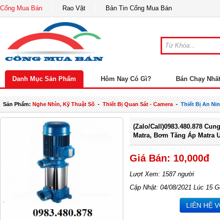
Cổng Mua Bán
Rao Vặt
Bản Tin Cổng Mua Bán
Danh Mục Sản Phẩm
Hôm Nay Có Gì?
Bán Chạy Nhấ
Sản Phẩm:
Nghe Nhìn, Kỹ Thuật Số
-
Thiết Bị Quan Sát - Camera
-
Thiết Bị An Ni
(Zalo/Call)0983.480.878 Cu
Matra, Bơm Tăng Áp Matra U
Giá Bán: 10,000đ
Lượt Xem: 1587 người
Cập Nhật: 04/08/2021 Lúc 15 G
LIÊN HỆ 