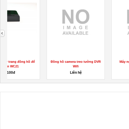
next
Máy nghe lén A9 chính hiệu
Máy phát hiện camera bỏ túi
Liên hệ
1,000đ