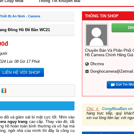
án Chạy Nhất
Thông Tin Khuyến Mãi
THÔNG TIN SHOP
Thiết Bị An Ninh - Camera
DH
rang Đồng Hồ Để Bàn WC21
00đ
Chuyên Bán Và Phân Phối 
gười
Hồ Camera Chính Hãng Giá
2024 Lúc 08 Gờ 17 Phút
Dhcmra
Donghocamera@zetmail
LIÊN HỆ VỚI SHOP
Gửi Tin Nh
Chú ý:
CongMuaBan.vn
hàng trực tiếp, quý khá
o dõi và giám sát bí mật cực tốt. Nhìn vào
xin vui lòng liên lạc với ng
era ngụy trang
cao cấp. Thay vào đó, tất
đồng hồ hoàn toàn bình thường và vô hại mà
òng, ngôi nhà của mình thì đây là công cụ