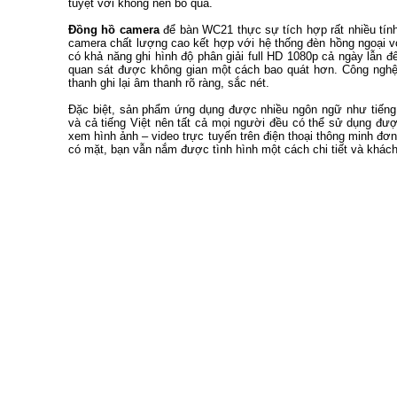
tuyệt vời không nên bỏ qua.
Đồng hồ camera
để bàn WC21 thực sự tích hợp rất nhiều tính 
camera chất lượng cao kết hợp với hệ thống đèn hồng ngoại với
có khả năng ghi hình độ phân giải full HD 1080p cả ngày lẫn đ
quan sát được không gian một cách bao quát hơn. Công nghệ 
thanh ghi lại âm thanh rõ ràng, sắc nét.
Đặc biệt, sản phẩm ứng dụng được nhiều ngôn ngữ như tiếng An
và cả tiếng Việt nên tất cả mọi người đều có thể sử dụng đượ
xem hình ảnh – video trực tuyến trên điện thoại thông minh đơn
có mặt, bạn vẫn nắm được tình hình một cách chi tiết và khách