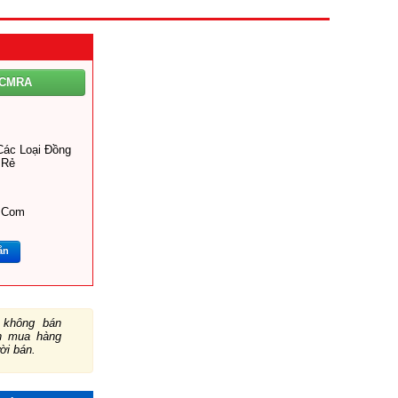
CMRA
Các Loại Đồng
 Rẻ
.com
ắn
không bán
ch mua hàng
ười bán.