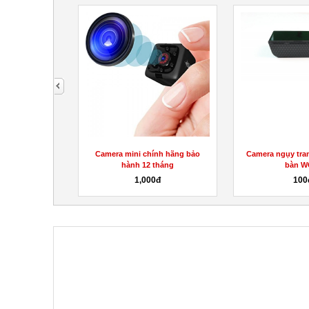
next
2C x 1.25 SQM,
Camera mini chính hãng bảo
Camera ngụy tra
 nhập...
hành 12 tháng
bàn W
hệ
1,000đ
100