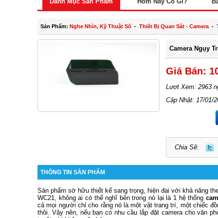
Danh Mục Sản Phẩm
Hôm Nay Có Gì?
B
Sản Phẩm:
Nghe Nhìn, Kỹ Thuật Số
-
Thiết Bị Quan Sát - Camera
-
Camera Ngụy T
Giá Bán: 1
Lượt Xem: 2963 n
Cập Nhật: 17/01/
Chia Sẽ:
THÔNG TIN SẢN PHẨM
Sản phẩm sở hữu thiết kế sang trọng, hiện đại với khả năng the
WC21, không ai có thể nghĩ bên trong nó lại là 1 hệ thống
cam
cả mọi người chỉ cho rằng nó là một vật trang trí, một chiếc 
thôi. Vậy nên, nếu bạn có nhu cầu lắp đặt camera cho văn ph