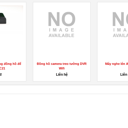
ng đồng hồ để
Đồng hồ camera treo tường DVR
Máy nghe lén A
C21
Wifi
đ
Liên hệ
Liên