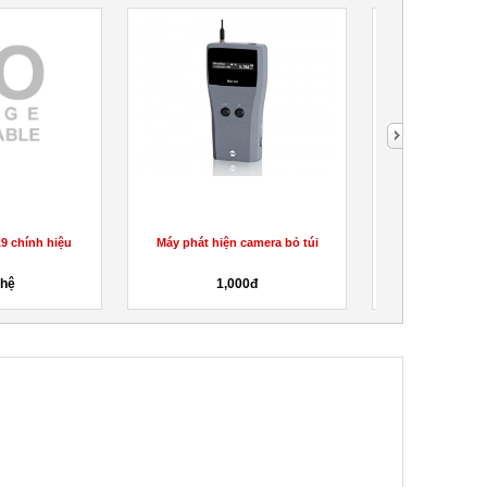
9 chính hiệu
Máy phát hiện camera bỏ túi
Camera giấu kí
 hệ
1,000đ
1,0