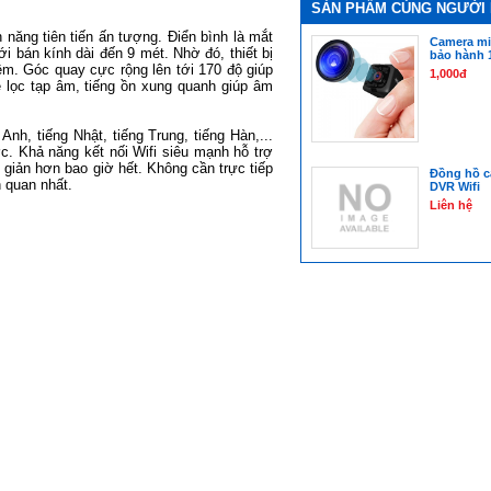
SẢN PHẨM CÙNG NGƯỜI
năng tiên tiến ấn tượng. Điển bình là mắt
Camera mi
 bán kính dài đến 9 mét. Nhờ đó, thiết bị
bảo hành 
êm. Góc quay cực rộng lên tới 170 độ giúp
1,000đ
lọc tạp âm, tiếng ồn xung quanh giúp âm
h, tiếng Nhật, tiếng Trung, tiếng Hàn,...
c. Khả năng kết nối Wifi siêu mạnh hỗ trợ
 giản hơn bao giờ hết. Không cần trực tiếp
Đồng hồ c
 quan nhất.
DVR Wifi
Liên hệ