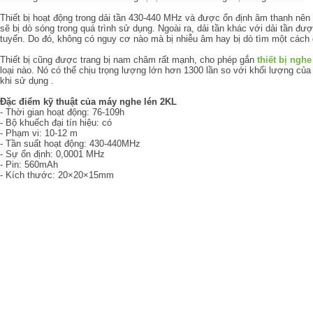
Thiết bị hoạt động trong dải tần 430-440 MHz và được ổn định âm thanh nên b
sẽ bị dò sóng trong quá trình sử dụng. Ngoài ra, dải tần khác với dải tần đ
tuyến. Do đó, không có nguy cơ nào mà bị nhiễu âm hay bị dò tìm một cách 
Thiết bị cũng được trang bị nam châm rất mạnh, cho phép gắn
thiết bị ngh
loại nào. Nó có thể chịu trọng lượng lớn hơn 1300 lần so với khối lượng củ
khi sử dụng .
Đặc điểm kỹ thuật của máy nghe lén 2KL
- Thời gian hoạt động: 76-109h
- Bộ khuếch đại tín hiệu: có
- Phạm vi: 10-12 m
- Tần suất hoạt động: 430-440MHz
- Sự ổn định: 0,0001 MHz
- Pin: 560mAh
- Kích thước: 20×20×15mm