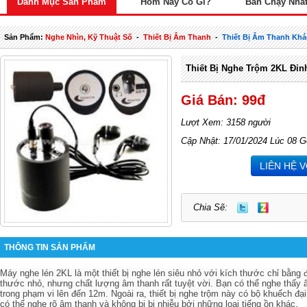
Danh Mục Sản Phẩm
Hôm Nay Có Gì?
Bán Chạy Nhấ
Sản Phẩm:
Nghe Nhìn, Kỹ Thuật Số
-
Thiết Bị Âm Thanh
-
Thiết Bị Âm Thanh Khá
Thiết Bị Nghe Trộm 2KL Đỉn
Giá Bán: 99đ
Lượt Xem: 3158 người
Cập Nhật: 17/01/2024 Lúc 08 G
LIÊN HỆ 
Chia Sẽ:
THÔNG TIN SẢN PHẨM
Máy nghe lén 2KL là một thiết bị nghe lén siêu nhỏ với kích thước chỉ bằng 
thước nhỏ, nhưng chất lượng âm thanh rất tuyệt vời. Bạn có thể nghe thấy âm
trong phạm vi lên đến 12m. Ngoài ra, thiết bị nghe trộm này có bộ khuếch đ
có thể nghe rõ âm thanh và không bị bị nhiễu bởi những loại tiếng ồn khác.