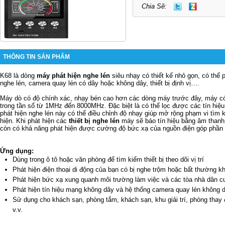
Chia Sẽ:
THÔNG TIN SẢN PHẨM
K68 là dòng
máy phát hiện nghe lén
siêu nhạy có thiết kế nhỏ gọn, có thể p
nghe lén, camera quay lén có dây hoặc không dây, thiết bị định vị….
Máy dò có độ chính xác, nhạy bén cao hơn các dòng máy trước đây, máy có t
trong tần số từ 1MHz đến 8000MHz. Đặc biệt là có thể lọc được các tín hiệ
phát hiện nghe lén này có thể điều chỉnh độ nhạy giúp mở rộng phạm vi tìm 
hiện. Khi phát hiện các
thiết bị nghe lén
máy sẽ báo tín hiệu bằng âm thanh,
còn có khả năng phát hiện được cường độ bức xạ của nguồn điện góp phần
Ứng dụng:
Dùng trong ô tô hoặc văn phòng để tìm kiếm thiết bị theo dõi vị trí
Phát hiện điện thoại di động của bạn có bị nghe trộm hoặc bất thường k
Phát hiện bức xạ xung quanh môi trường làm việc và các tòa nhà dân c
Phát hiện tín hiệu mạng không dây và hệ thống camera quay lén không 
Sử dụng cho khách sạn, phòng tắm, khách sạn, khu giải trí, phòng thay 
v.v.