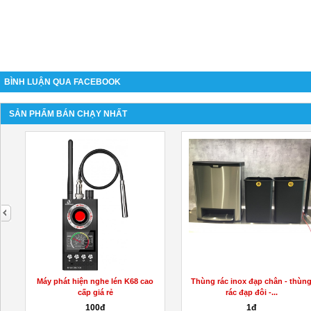
BÌNH LUẬN QUA FACEBOOK
SẢN PHẨM BÁN CHẠY NHẤT
next
Máy phát hiện nghe lén K68 cao
Thùng rác inox đạp chân - thùn
cấp giá rẻ
rác đạp đôi -...
100đ
1đ