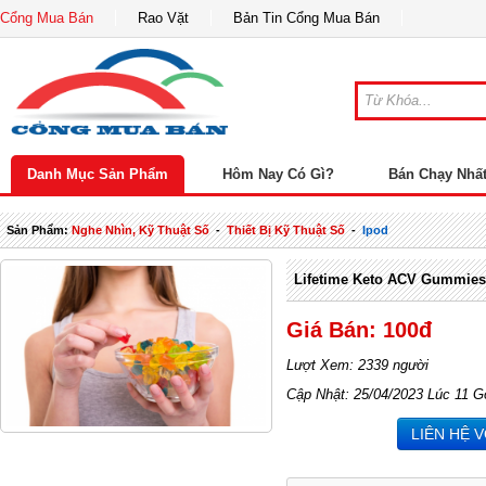
Cổng Mua Bán
Rao Vặt
Bản Tin Cổng Mua Bán
Danh Mục Sản Phẩm
Hôm Nay Có Gì?
Bán Chạy Nhấ
Sản Phẩm:
Nghe Nhìn, Kỹ Thuật Số
-
Thiết Bị Kỹ Thuật Số
-
Ipod
Lifetime Keto ACV Gummies
Giá Bán: 100đ
Lượt Xem: 2339 người
Cập Nhật: 25/04/2023 Lúc 11 G
LIÊN HỆ 