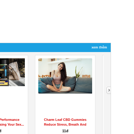
xem thêm
nce
Charm Leaf CBD Gummies
Charm Leaf CBD Gummies
Sex...
Reduce Stress, Breath And
Relief Body Pain And Bra
Aches...
11đ
11đ