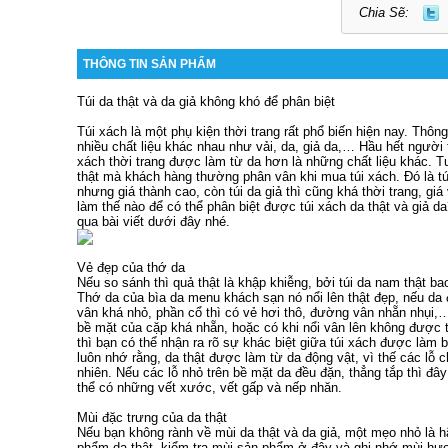
Chia Sẽ:
THÔNG TIN SẢN PHẨM
Túi da thật và da giả không khó để phân biệt
Túi xách là một phụ kiện thời trang rất phổ biến hiện nay. Thô
nhiều chất liệu khác nhau như vải, da, giả da,… Hầu hết người
xách thời trang được làm từ da hơn là những chất liệu khác. T
thật mà khách hàng thường phân vân khi mua túi xách. Đó là túi 
nhưng giá thành cao, còn túi da giả thì cũng khá thời trang, gi
làm thế nào để có thể phân biệt được túi xách da thật và giả 
qua bài viết dưới đây nhé.
Vẻ đẹp của thớ da
Nếu so sánh thì quả thật là khập khiễng, bởi túi da nam thật b
Thớ da của
bìa da menu khách sạn
nó nổi lên thật đẹp, nếu da
vân khá nhỏ, phần cổ thì có vẻ hơi thô, đường vân nhẵn nhụi,
bề mặt của cặp khá nhẵn, hoặc có khi nổi vân lên không được
thì bạn có thể nhận ra rõ sự khác biệt giữa túi xách được làm b
luôn nhớ rằng, da thật được làm từ da động vật, vì thế các lỗ
nhiên. Nếu các lỗ nhỏ trên bề mặt da đều đặn, thẳng tắp thì đây 
thể có những vết xước, vết gấp và nếp nhăn.
Mùi đặc trưng của da thật
Nếu bạn không rành về mùi da thật và da giả, một mẹo nhỏ là h
phẩm da thật, kiểm tra mùi sản phẩm ở đây và ghi nhớ mùi hươ