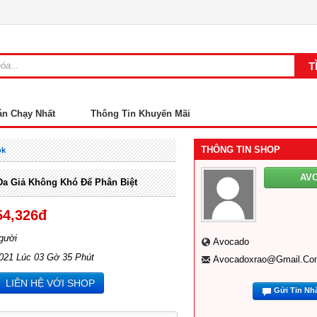
án Chạy Nhất
Thông Tin Khuyến Mãi
THÔNG TIN SHOP
ok
AV
 Da Giả Không Khó Để Phân Biệt
54,326đ
gười
Avocado
2021 Lúc 03 Gờ 35 Phút
Avocadoxrao@gmail.co
LIÊN HỆ VỚI SHOP
Gửi Tin Nh