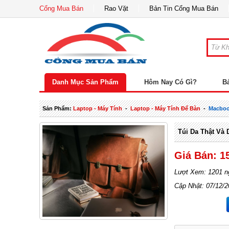
Cổng Mua Bán
Rao Vặt
Bản Tin Cổng Mua Bán
Danh Mục Sản Phẩm
Hôm Nay Có Gì?
B
Sản Phẩm:
Laptop - Máy Tính
-
Laptop - Máy Tính Để Bàn
-
Macbo
Túi Da Thật Và
Giá Bán: 1
Lượt Xem: 1201 n
Cập Nhật: 07/12/