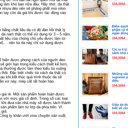
ông làm khó bạn nữa đâu. Hãy nhớ, da thật
154,326đ
ừ nhựa dẻo nên sẽ phảng phất mùi nilon.
ón tay còn da giả khi được tác động vào
Điểm danh
 bằng chất liệu da có độ đàn hồi thật lý
phẩm có th
ngăn đôn
úi da nam thật có thể sử dụng từ 3 – 5 năm,
chất liệu của chúng chủ yếu được làm từ
154,326đ
nổ,… nên túi da này chỉ sử dụng được
Chỉ ra 4 l
xách nhỏ 
154,326đ
thể hiện được phong cách của người đeo
 sẽ giới hạn trong kiểu cách thiết kế hơn,
iả thường được làm theo kiểu túi vuông
thôi. Đặc biệt chiếc túi xách da thật có
Những các
sau khi kết thúc quá trình thuộc da sẽ
supreme p
điệu
ần xơ này, mép cắt rất hoàn hảo.
154,326đ
có giá rẻ. Một sản phẩm hoàn toàn được
 với mức giá cố định. Trong số các loại
vật khi đưa vào nhà máy sẽ được tách thành
Giày da th
sản phẩm làm từ lớp da phía trên. Vì
biết vô cù
 giả.
154,326đ
 Công ty
khăn ướt vina
chuyên sản xuất,