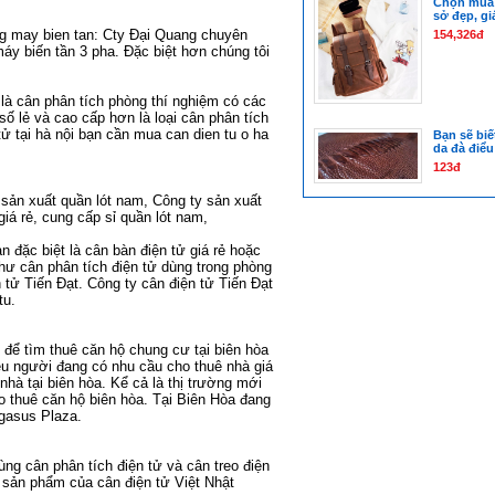
Chọn mua 
sở đẹp, gi
ng
may bien tan
: Cty Đại Quang chuyên
154,326đ
áy biến tần 3 pha
. Đặc biệt hơn chúng tôi
 là
cân phân tích phòng thí nghiệm
có các
số lẻ
và cao cấp hơn là loại
cân phân tích
ử tại hà nội
bạn cần mua
can dien tu o ha
Bạn sẽ biế
da đà điểu
123đ
sản xuất quần lót nam
,
Công ty sản xuất
giá rẻ
,
cung cấp sỉ quần lót nam
,
n đặc biệt là
cân bàn điện tử giá rẻ
hoặc
như
cân phân tích điện tử
dùng trong phòng
 tử
Tiến Đạt. Công ty
cân điện tử Tiến Đạt
tu
.
i để tìm
thuê căn hộ chung cư tại biên hòa
iều người đang có nhu cầu
cho thuê nhà giá
nhà tại biên hòa
. Kể cả là thị trường mới
o thuê căn hộ biên hòa
. Tại Biên Hòa đang
gasus Plaza
.
cùng
cân phân tích điện tử
và
cân treo điện
ều sản phẩm của
cân điện tử Việt Nhật