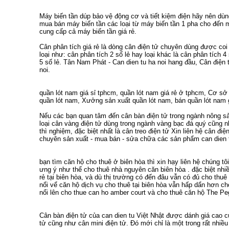
Máy biến tần
dúp bảo vệ động cơ và tiết kiệm điện hãy nên dù
mua bán máy biến tần
các loại từ
máy biến tần 1 pha
cho đến
m
cung cấp cả
máy biến tần giá rẻ
.
Cân phân tích giá rẻ
là dòng cân điện tử chuyên dùng được coi
loại như:
cân phân tích 2 số lẻ
hay loại khác là
cân phân tích 4 
5 số lẻ
. Tân Nam Phát -
Can dien tu ha noi
hang đầu,
Cân điện t
noi
.
quần lót nam giá sỉ tphcm
,
quần lót nam giá rẻ ở tphcm
,
Cơ sở 
quần lót nam
,
Xưởng sản xuất quần lót nam
,
bán quần lót nam 
Nếu các bạn quan tâm đến
cân bàn điện tử
trong ngành nông sả
loại
cân vàng điện tử
dùng trong ngành vàng bạc đá quý cũng 
thì nghiệm, đặc biệt nhất là
cân treo điện tử
Xin liên hệ
cân điện
chuyên sản xuất - mua bán - sửa chữa các sản phẩm
can dien 
bạn tìm
căn hộ cho thuê ở biên hòa
thì xin hạy liên hệ chúng tô
ưng ý như thể
cho thuê nhà nguyên căn biên hòa
. đặc biệt nh
rẻ tại biên hòa
, và dù thị trường có đến đâu vẫn có đủ
cho thuê 
nổi vể
căn hộ dịch vụ cho thuê tại biên hòa
vẫn hấp dẩn hơn
ch
nổi lên
cho thue can ho amber court
và
cho thuê căn hộ The Pe
Cân bàn điện tử
của
can dien tu
Việt Nhật được dánh giá cao 
tử
cũng như
cân mini điện tử
. Đó mới chỉ là một trong rất nhi