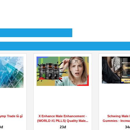
 là gì
X Enhance Male Enhancement -
Schwing Male Performa
(WORLD #1 PILLS) Quality Male...
Gummies - Increasing Your 
23đ
34đ