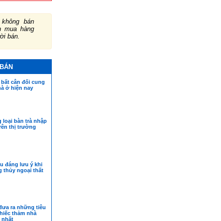
không bán
ch mua hàng
ười bán.
 BÁN
 bất cân đối cung
hà ở hiện nay
loại bàn trà nhập
rên thị trường
u đáng lưu ý khi
 thủy ngoại thất
đưa ra những tiêu
chiếc thảm nhà
 nhất