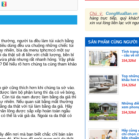
Chú ý:
CongMuaBan.vn
hàng trực tiếp, quý khá
xin vui lòng liên lạc với ng
ng thường, người ta đều làm túi xách bằng
SẢN PHẨM CÙNG NGƯỜI
 tiêu dùng đều ưa chuộng những chiếc túi
uy nhiên,
bìa da menu tphcm
có một sự
Tình trạng
da thật sẽ đi liền với chất lượng, bền bỉ
- cầu về n
á vừa phải nhưng rất nhanh hỏng. Vậy phải
154,326đ
da? Để hiểu rõ hơn chúng ta cùng tham khảo
Top những 
khẩu hot t
154,326đ
ao giờ cũng thích hơn khi chúng ta sờ vào.
 được làm bộ phận lưng thì da có vẻ bóng,
… Còn túi da nam được làm bằng da giả thì
 tự nhiên. Nếu quan sát bằng mắt thường
Những điề
ằng da thật với túi làm bằng da giả. Hãy
xem phong
 chân lông được sắp xếp hoàn toàn ngẫu
154,326đ
có thể là vải giả da. Ngoài ra da thật có
Hãy cùng 
ãy đến nơi mà bạn biết chắc chỉ bán sản
chí chọn 
bếp chuẩn
ng đó. Khi bạn đã ngửi quen mùi da thật