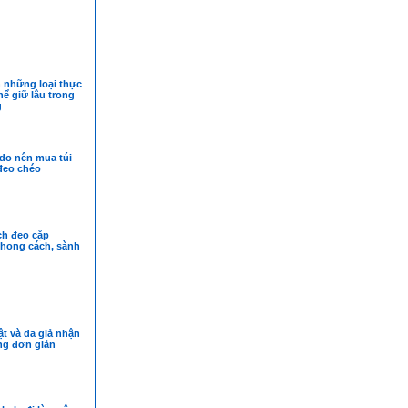
 những loại thực
ể giữ lâu trong
g
ý do nên mua túi
đeo chéo
h đeo cặp
hong cách, sành
ật và da giả nhận
ng đơn giản