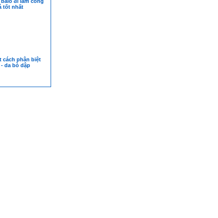
balo đi làm công
á tốt nhất
t cách phân biệt
 - da bò dập