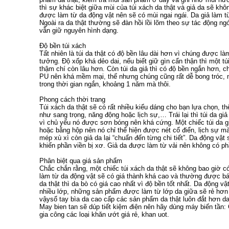
thì sự khác biệt giữa mùi của túi xách da thật và giả da sẽ kh
được làm từ da động vật nên sẽ có mùi ngai ngái. Da giả làm t
Ngoài ra da thật thường sẽ đàn hồi lồi lõm theo sự tác động ng
vẫn giữ nguyên hình dạng.
Độ bền túi xách
Tất nhiên là túi da thật có độ bền lâu dài hơn vì chúng được làm
tưởng. Độ xốp khá dẻo dai, nếu biết giữ gìn cẩn thận thì một t
thậm chí còn lâu hơn. Còn túi da giả thì có độ bền ngắn hơn, 
PU nên khá mềm mại, thế nhưng chúng cũng rất dễ bong tróc, 
trong thời gian ngắn, khoảng 1 năm mà thôi.
Phong cách thời trang
Túi xách da thật sẽ có rất nhiều kiểu dáng cho bạn lựa chọn, 
như sang trọng, năng động hoặc lịch sự,… Trái lại thì túi da giả
vì chủ yếu nó được sơn bóng nên khá cứng. Một chiếc túi da g
hoặc bằng hộp nên nó chỉ thể hiện được nét cổ điển, lịch sự mà 
mép xù xì còn giả da lại “chuẩn đến từng chi tiết”. Da động vật 
khiến phần viền bị xơ. Giả da được làm từ vải nên không có ph
Phân biệt qua giá sản phẩm
Chắc chắn rằng, một chiếc túi xách da thật sẽ không bao giờ 
làm từ da động vật sẽ có giá thành khá cao và thường được bán
da thật thì da bò có giá cao nhất vì độ bền tốt nhất. Da động 
nhiều lớp, những sản phẩm được làm từ lớp da giữa sẽ rẻ hơn 
vậy
sổ tay bìa da cao cấp
các sản phẩm da thật luôn đắt hơn da
May bien tan
sẽ dúp tiết kiệm điện nên hãy dùng
máy biến tần
:
gia công các loại
khăn ướt giá rẻ
,
khan uot
.