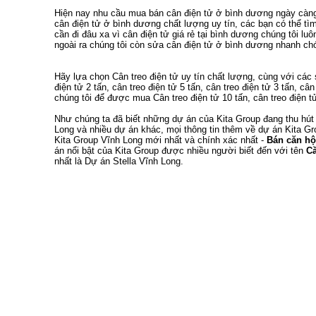
Hiện nay nhu cầu
mua bán cân điện tử ở bình dương
ngày càng 
cân điện tử ở bình dương
chất lượng uy tín, các bạn có thể t
cần đi đâu xa vì
cân điện tử giá rẻ tại bình dương
chúng tôi luô
ngoài ra chúng tôi còn
sửa cân điện tử ở bình dương
nhanh chón
Hãy lựa chọn
Cân treo điện tử
uy tín chất lượng, cùng với cá
điện tử 2 tấn
,
cân treo điện tử 5 tấn
,
cân treo điện tử 3 tấn
,
cân
chúng tôi để được mua
Cân treo điện tử 10 tấn
,
cân treo điện t
Như chúng ta đã biết
những dự án của Kita Group
đang thu hút
Long
và nhiều dự án khác, mọi thông tin thêm về
dự án Kita Gr
Kita Group Vĩnh Long
mới nhất và chính xác nhất -
Bán căn hộ
án nổi bật của Kita Group được nhiều người biết đến với tên
Că
nhất là
Dự án Stella Vĩnh Long
.