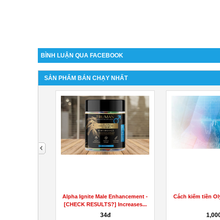
BÌNH LUẬN QUA FACEBOOK
SẢN PHẨM BÁN CHẠY NHẤT
next
ement
Alpha Ignite Male Enhancement -
Cách kiếm tiền Olymp Trade
d...
[CHECK RESULTS?] Increases...
34đ
1,000đ