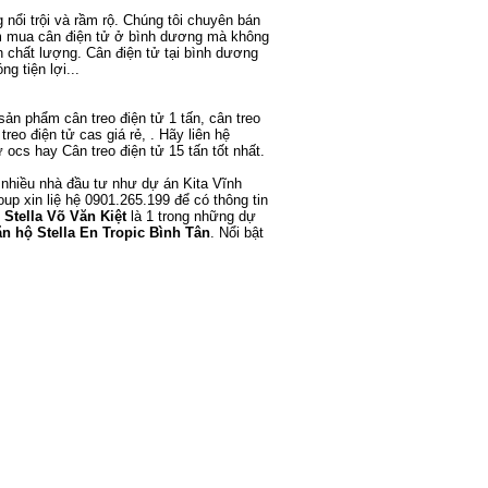
nổi trội và rầm rộ. Chúng tôi chuyên
bán
ìm mua
cân điện tử ở bình dương
mà không
n chất lượng.
Cân điện tử tại bình dương
g tiện lợi...
c sản phẩm
cân treo điện tử 1 tấn
,
cân treo
 treo điện tử cas
giá rẻ, . Hãy liên hệ
ử ocs
hay
Cân treo điện tử 15 tấn
tốt nhất.
 nhiều nhà đầu tư như
dự án Kita Vĩnh
oup
xin liệ hệ 0901.265.199 để có thông tin
 Stella Võ Văn Kiệt
là 1 trong những dự
n hộ Stella En Tropic Bình Tân
. Nổi bật